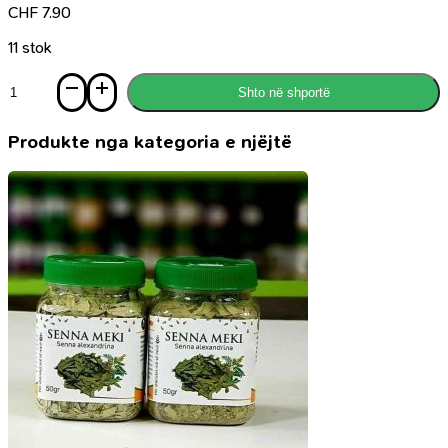
CHF
7.90
11 stok
Sasi
Shto në shportë
Parfum
Pure
Aventus,
Produkte nga kategoria e njëjtë
6ml