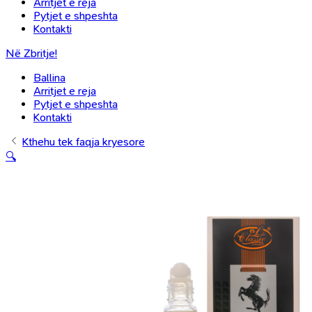
Arritjet e reja
Pytjet e shpeshta
Kontakti
Në Zbritje!
Ballina
Arritjet e reja
Pytjet e shpeshta
Kontakti
Kthehu tek faqja kryesore
🔍