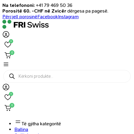
Na telefononi:
+41 79 469 50 36
Porositë 60. -CHF në Zvicër
dërgesa pa pagesë.
Përcjell porosinë
Facebook
Instagram
0
0
Products
search
0
0
Të gjitha kategoritë
Ballina