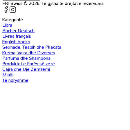
FRI Swiss © 2026. Të gjitha të drejtat e rezervuara.
Kategoritë
Libra
Bücher Deutsch
Livres français
English books
Sexhade, Tespih dhe Pllakata
Krema, Vajra dhe Diverses
Parfuma dhe Shampona
Produktet e Farës së zezë
Çajra dhe Uje Zemzemi
Mjalti
Të ndryshme