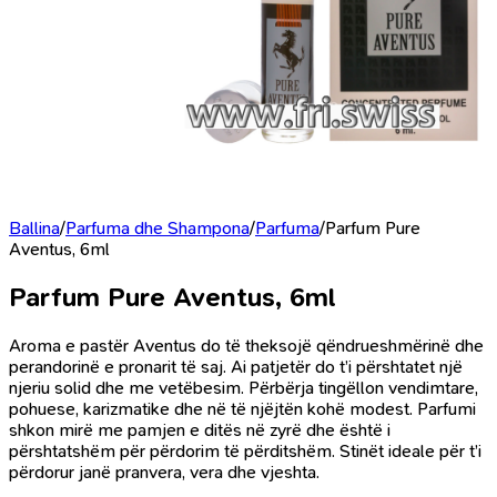
Ballina
/
Parfuma dhe Shampona
/
Parfuma
/
Parfum Pure
Aventus, 6ml
Parfum Pure Aventus, 6ml
Aroma e pastër Aventus do të theksojë qëndrueshmërinë dhe
perandorinë e pronarit të saj. Ai patjetër do t’i përshtatet një
njeriu solid dhe me vetëbesim. Përbërja tingëllon vendimtare,
pohuese, karizmatike dhe në të njëjtën kohë modest. Parfumi
shkon mirë me pamjen e ditës në zyrë dhe është i
përshtatshëm për përdorim të përditshëm. Stinët ideale për t’i
përdorur janë pranvera, vera dhe vjeshta.