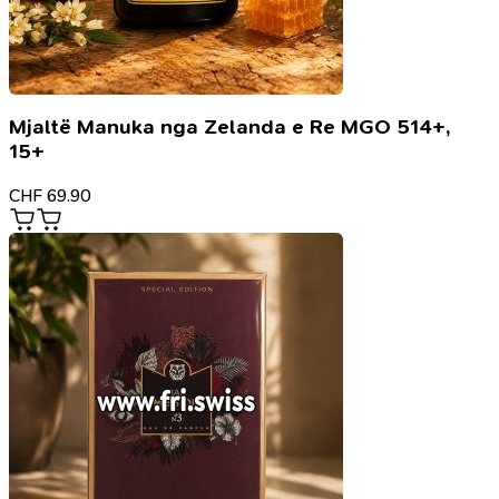
Mjaltë Manuka nga Zelanda e Re MGO 514+,
15+
CHF
69.90