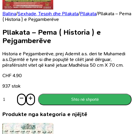
Ballina
/
Sexhade, Tespih dhe Pllakata
/
Pllakata
/
Pllakata – Pema
( Historia ) e Pejgamberëve
Pllakata – Pema ( Historia ) e
Pejgamberëve
Historia e Pejgamberëve, prej Ademit a.s. deri te Muhamedi
a.s.Djemtë e tyre si dhe popujtë te cilët janë dërguar,
përafërsisht vitet që kanë jetuar.Madhësia 50 cm X 70 cm.
CHF
4.90
937 stok
Sasi
Shto në shportë
Pllakata
-
Pema
Produkte nga kategoria e njëjtë
(
Historia
)