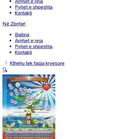
Arritjet e reja
Pytjet e shpeshta
Kontakti
Në Zbritje!
Ballina
Arritjet e reja
Pytjet e shpeshta
Kontakti
Kthehu tek faqja kryesore
🔍