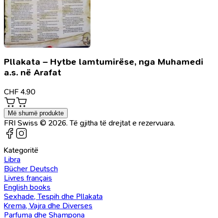
Pllakata – Hytbe lamtumirëse, nga Muhamedi
a.s. në Arafat
CHF
4.90
Më shumë produkte
FRI Swiss © 2026. Të gjitha të drejtat e rezervuara.
Kategoritë
Libra
Bücher Deutsch
Livres français
English books
Sexhade, Tespih dhe Pllakata
Krema, Vajra dhe Diverses
Parfuma dhe Shampona