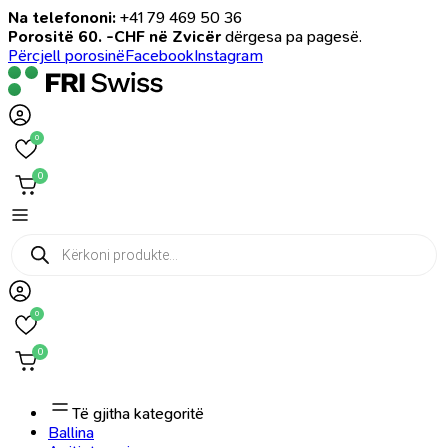
Na telefononi:
+41 79 469 50 36
Porositë 60. -CHF në Zvicër
dërgesa pa pagesë.
Përcjell porosinë
Facebook
Instagram
0
0
Products
search
0
0
Të gjitha kategoritë
Ballina