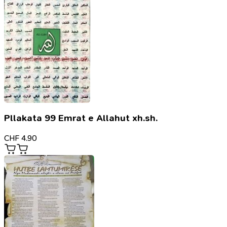
e
Pejgamberëve
Pllakata 99 Emrat e Allahut xh.sh.
CHF
4.90