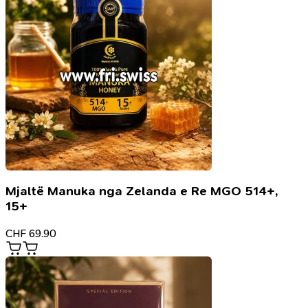
Mjaltë Manuka nga Zelanda e Re MGO 514+,
15+
CHF
69.90