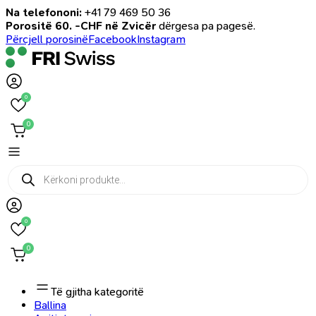
Na telefononi:
+41 79 469 50 36
Porositë 60. -CHF në Zvicër
dërgesa pa pagesë.
Përcjell porosinë
Facebook
Instagram
0
0
Products
search
0
0
Të gjitha kategoritë
Ballina