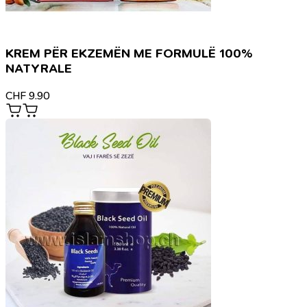
KREM PËR EKZEMËN ME FORMULË 100%
NATYRALE
CHF
9.90