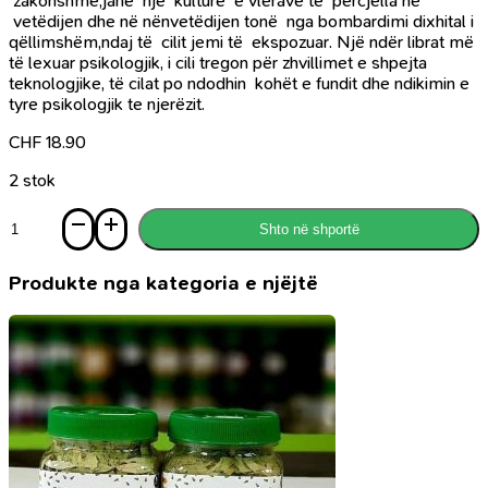
zakonshme,janë një kulturë e vlerave të përcjella në
vetëdijen dhe në nënvetëdijen tonë nga bombardimi dixhital i
qëllimshëm,ndaj të cilit jemi të ekspozuar. Një ndër librat më
të lexuar psikologjik, i cili tregon për zhvillimet e shpejta
teknologjike, të cilat po ndodhin kohët e fundit dhe ndikimin e
tyre psikologjik te njerëzit.
CHF
18.90
2 stok
Sasi
Shto në shportë
REVOLUCIONI
PSIKOLOGJIK
DIGJITAL
Produkte nga kategoria e njëjtë