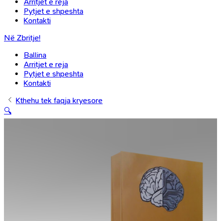
Arritjet e reja
Pytjet e shpeshta
Kontakti
Në Zbritje!
Ballina
Arritjet e reja
Pytjet e shpeshta
Kontakti
Kthehu tek faqja kryesore
🔍