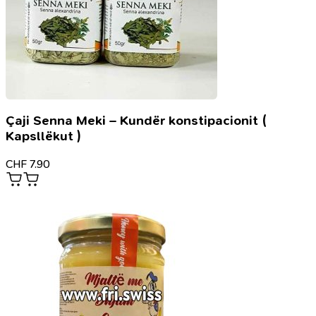
Çaji Senna Meki – Kundër konstipacionit (
Kapsllëkut )
CHF
7.90