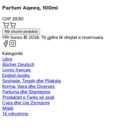
Parfum Aqeeq, 100ml
CHF
29.90
Më shumë produkte
FRI Swiss © 2026. Të gjitha të drejtat e rezervuara.
Kategoritë
Libra
Bücher Deutsch
Livres français
English books
Sexhade, Tespih dhe Pllakata
Krema, Vajra dhe Diverses
Parfuma dhe Shampona
Produktet e Farës së zezë
Çajra dhe Uje Zemzemi
Mjalti
Të ndryshme