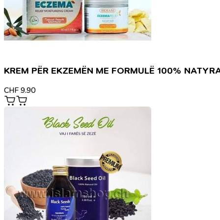
KREM PËR EKZEMËN ME FORMULË 100% NATYR
CHF
9.90