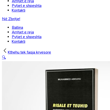
Arritjet e reja
Pytjet e shpeshta
Kontakti
Në Zbritje!
Ballina
Arritjet e reja
Pytjet e shpeshta
Kontakti
Kthehu tek faqja kryesore
🔍