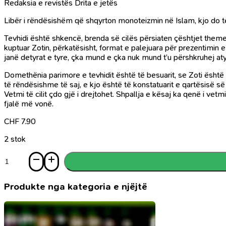
Redaksia e revistës Drita e jetës
Libër i rëndësishëm që shqyrton monoteizmin në Islam, kjo do 
Tevhidi është shkencë, brenda së cilës përsiaten çështjet themel
kuptuar Zotin, përkatësisht, format e palejuara për prezentimin e 
janë detyrat e tyre, çka mund e çka nuk mund t’u përshkruhej aty
Domethënia parimore e tevhidit është të besuarit, se Zoti është
të rëndësishme të saj, e kjo është të konstatuarit e qartësisë së Z
Vetmi të cilit çdo gjë i drejtohet. Shpallja e kësaj ka qenë i ve
fjalë më vonë.
CHF
7.90
2 stok
Sasi
Risale
et
teuhid
Produkte nga kategoria e njëjtë
-
shqyrtimi
mbi
monoteizmin