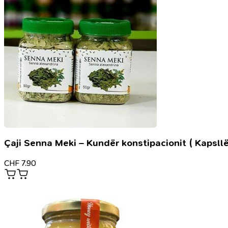
në
Islam
Çaji Senna Meki – Kundër konstipacionit ( Kapsllë
CHF
7.90