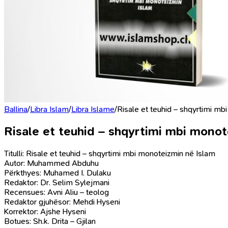
Ballina
/
Libra Islam
/
Libra Islame
/
Risale et teuhid – shqyrtimi mb
Risale et teuhid – shqyrtimi mbi monot
Titulli: Risale et teuhid – shqyrtimi mbi monoteizmin në Islam
Autor: Muhammed Abduhu
Përkthyes: Muhamed I. Dulaku
Redaktor: Dr. Selim Sylejmani
Recensues: Avni Aliu – teolog
Redaktor gjuhësor: Mehdi Hyseni
Korrektor: Ajshe Hyseni
Botues: Sh.k. Drita – Gjilan