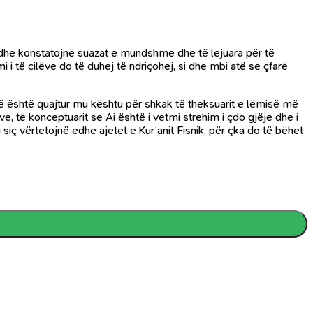
në dhe konstatojnë suazat e mundshme dhe të lejuara për të
i i të cilëve do të duhej të ndriçohej, si dhe mbi atë se çfarë
cë është quajtur mu kështu për shkak të theksuarit e lëmisë më
ëve, të konceptuarit se Ai është i vetmi strehim i çdo gjëje dhe i
siç vërtetojnë edhe ajetet e Kur’anit Fisnik, për çka do të bëhet