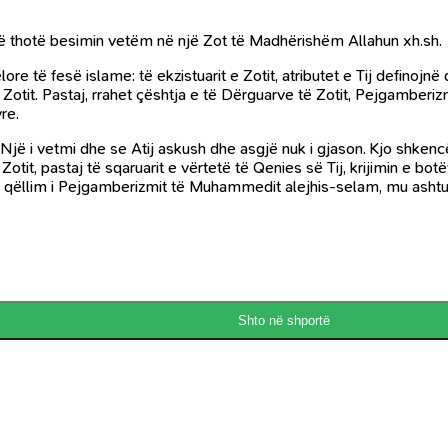
të thotë besimin vetëm në një Zot të Madhërishëm Allahun xh.sh.
ore të fesë islame: të ekzistuarit e Zotit, atributet e Tij definoj
Zotit. Pastaj, rrahet çështja e të Dërguarve të Zotit, Pejgamberizm
re.
 Një i vetmi dhe se Atij askush dhe asgjë nuk i gjason. Kjo shken
otit, pastaj të sqaruarit e vërtetë të Qenies së Tij, krijimin e bot
tmi qëllim i Pejgamberizmit të Muhammedit alejhis-selam, mu ashtu 
Shto në shportë