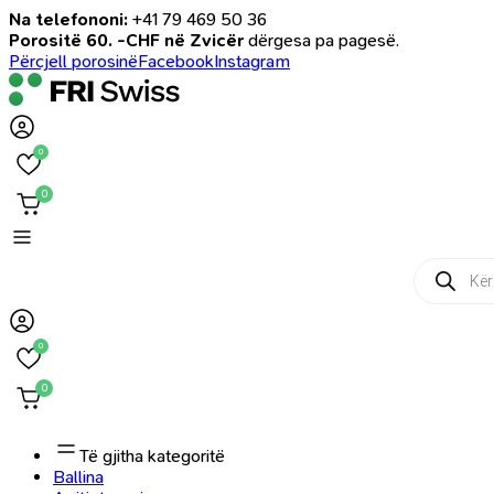
Na telefononi:
+41 79 469 50 36
Porositë 60. -CHF në Zvicër
dërgesa pa pagesë.
Përcjell porosinë
Facebook
Instagram
0
0
Products
search
0
0
Të gjitha kategoritë
Ballina