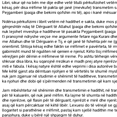
Libri, sikur që na bën me dije edhe vetë titulli përkufizohet vet
kësaj, për disa rrëfime të pakta që janë (mevkufe) transmetim sah
Pejgamberi (paqja dhe bekimi qofshin mi të), apo i kanë mësuar 
Ndërsa përkufizimi i librit vetëm në hadithet e sakta, duke mos 
gënjeshtër ndaj të Dërguarit të Allahut (paqja dhe bekimi qofsh
nuk lejohet mveshja e haditheve të pasakta Pejgamberit (paqja d
t’i pranojmë ndryshe veçse me argumente fetare nga Kurani dhe 
me Allahun dhe të Dërguarin e Tij, e që janë të fshehta për ne 
orientimit. Shtoja kësaj edhe faktin se rrëfimet e pavërteta, të
gabimisht mund të nguliten në qenien e njeriut. Këto lloj rrëfime
vërejtjen për dëmin e rrëfimeve të rreme. Po ashtu tërheqin vërej
shkruar disa libra, ku sqarojnë rrezikun e madh prej atyre njerë
miti e fabula. I kësaj natyre është edhe veprimi i disa autorëve 
Me këtë gjest ata dëmtuan njohjen e të vërtetës te shumë myslima
nuk jam zgjeruar në studimin e shënimit të haditheve, transmeti
ka njohuri dhe dobi që s’përmenden në transmetimin që kam sjell
Jam mbështetur në shënimin dhe transmetimin e hadithit, në tra
për të kaluarën, që nuk janë rrëfim. Ka lajme të shumta në hadith
dhe njerëzve, që flasin për të dërguarit, njerëzit e mirë dhe njer
asaj që kam përcaktuar në këtë libër. Lexuesi do të vërejë se gjatë
llogaritet si parathënie e rrëfimit, pastaj kam sjellë hadithin me
panjohura, duke u bërë një shpjegim të duhur.