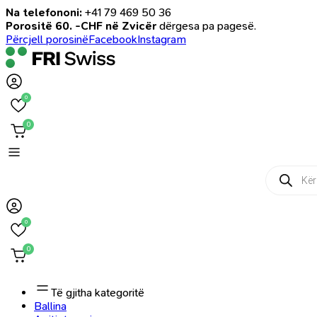
Na telefononi:
+41 79 469 50 36
Porositë 60. -CHF në Zvicër
dërgesa pa pagesë.
Përcjell porosinë
Facebook
Instagram
0
0
Products
search
0
0
Të gjitha kategoritë
Ballina