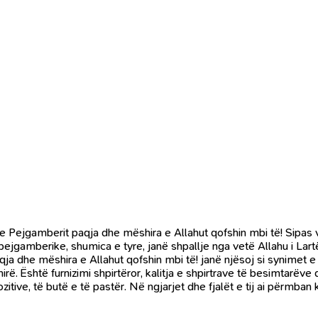
e Pejgamberit paqja dhe mëshira e Allahut qofshin mbi të! Sipas
 pejgamberike, shumica e tyre, janë shpallje nga vetë Allahu i Lart
 dhe mëshira e Allahut qofshin mbi të! janë njësoj si synimet e Ku
mirë. Është furnizimi shpirtëror, kalitja e shpirtrave të besimtarë
ive, të butë e të pastër. Në ngjarjet dhe fjalët e tij ai përmban k