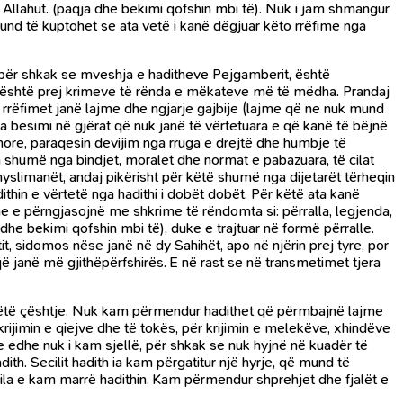
 i Allahut. (paqja dhe bekimi qofshin mbi të). Nuk i jam shmangur
 mund të kuptohet se ata vetë i kanë dëgjuar këto rrëfime nga
rë për shkak se mveshja e haditheve Pejgamberit, është
hut është prej krimeve të rënda e mëkateve më të mëdha. Prandaj
 rrëfimet janë lajme dhe ngjarje gajbije (lajme që ne nuk mund
 besimi në gjërat që nuk janë të vërtetuara e që kanë të bëjnë
nore, paraqesin devijim nga rruga e drejtë dhe humbje të
n shumë nga bindjet, moralet dhe normat e pabazuara, të cilat
 myslimanët, andaj pikërisht për këtë shumë nga dijetarët tërheqin
ithin e vërtetë nga hadithi i dobët dobët. Për këtë ata kanë
dhe e përngjasojnë me shkrime të rëndomta si: përralla, legjenda,
dhe bekimi qofshin mbi të), duke e trajtuar në formë përralle.
, sidomos nëse janë në dy Sahihët, apo në njërin prej tyre, por
ë janë më gjithëpërfshirës. E në rast se në transmetimet tjera
ë këtë çështje. Nuk kam përmendur hadithet që përmbajnë lajme
krijimin e qiejve dhe të tokës, për krijimin e melekëve, xhindëve
sye edhe nuk i kam sjellë, për shkak se nuk hyjnë në kuadër të
dith. Secilit hadith ia kam përgatitur një hyrje, që mund të
 e cila e kam marrë hadithin. Kam përmendur shprehjet dhe fjalët e