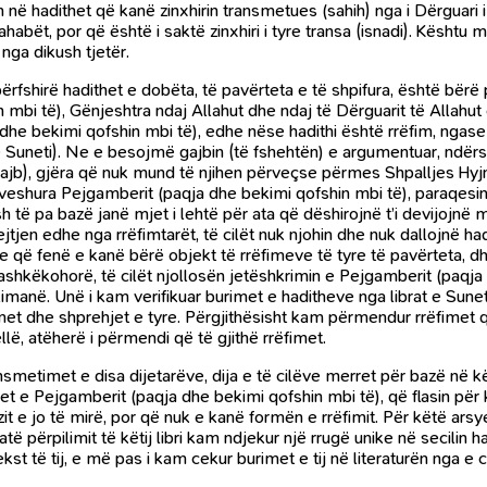
ëm në hadithet që kanë zinxhirin transmetues (sahih) nga i Dërguari
abët, por që është i saktë zinxhiri i tyre transa (isnadi). Kështu
nga dikush tjetër.
përfshirë hadithet e dobëta, të pavërteta e të shpifura, është bë
in mbi të), Gënjeshtra ndaj Allahut dhe ndaj të Dërguarit të Alla
he bekimi qofshin mbi të), edhe nëse hadithi është rrëfim, ngase
Suneti). Ne e besojmë gajbin (të fshehtën) e argumentuar, ndërsa
(gajb), gjëra që nuk mund të njihen përveçse përmes Shpalljes Hyj
 mveshura Pejgamberit (paqja dhe bekimi qofshin mbi të), paraqesi
sh të pa bazë janë mjet i lehtë për ata që dëshirojnë t’i devijojnë
tjen edhe nga rrëfimtarët, të cilët nuk njohin dhe nuk dallojnë had
zve që fenë e kanë bërë objekt të rrëfimeve të tyre të pavërteta, 
bashkëkohorë, të cilët njollosën jetëshkrimin e Pejgamberit (paqja 
në. Unë i kam verifikuar burimet e haditheve nga librat e Sunetit
met dhe shprehjet e tyre. Përgjithësisht kam përmendur rrëfimet q
ë, atëherë i përmendi që të gjithë rrëfimet.
nsmetimet e disa dijetarëve, dija e të cilëve merret për bazë n
et e Pejgamberit (paqja dhe bekimi qofshin mbi të), që flasin për 
ëzit e jo të mirë, por që nuk e kanë formën e rrëfimit. Për këtë ar
 përpilimit të këtij libri kam ndjekur një rrugë unike në secilin ha
 tekst të tij, e më pas i kam cekur burimet e tij në literaturën nga