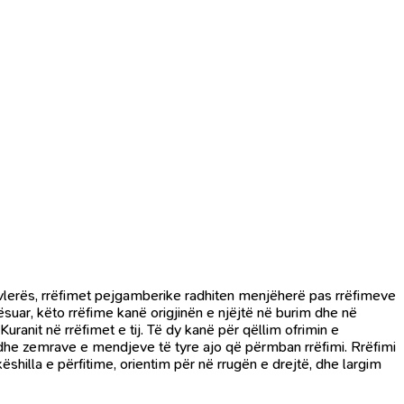
 vlerës, rrëfimet pejgamberike radhiten menjëherë pas rrëfimeve
ësuar, këto rrëfime kanë origjinën e njëjtë në burim dhe në
ranit në rrëfimet e tij. Të dy kanë për qëllim ofrimin e
ve dhe zemrave e mendjeve të tyre ajo që përmban rrëfimi. Rrëfimi
ëshilla e përfitime, orientim për në rrugën e drejtë, dhe largim