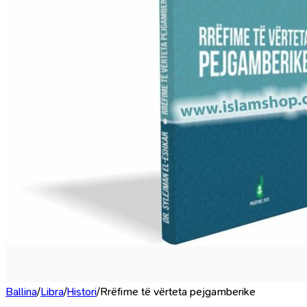
Ballina
/
Libra
/
Histori
/
Rrëfime të vërteta pejgamberike