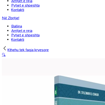
Arritjet e reja
Pytjet e shpeshta
Kontakti
Në Zbritje!
Ballina
Arritjet e reja
Pytjet e shpeshta
Kontakti
Kthehu tek faqja kryesore
🔍