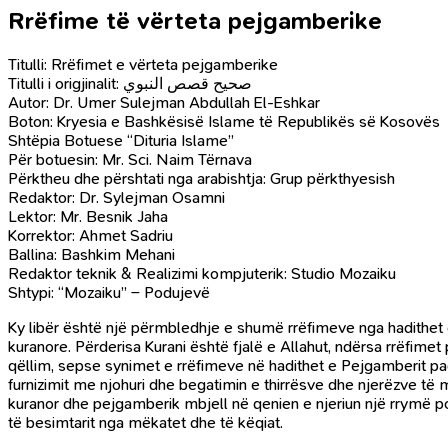
Rrëfime të vërteta pejgamberike
Titulli: Rrëfimet e vërteta pejgamberike
Titulli i origjinalit: صحيح قصص النبوي
Autor: Dr. Umer Sulejman Abdullah El-Eshkar
Boton: Kryesia e Bashkësisë Islame të Republikës së Kosovës
Shtëpia Botuese “Dituria Islame”
Për botuesin: Mr. Sci. Naim Tërnava
Përktheu dhe përshtati nga arabishtja: Grup përkthyesish
Redaktor: Dr. Sylejman Osamni
Lektor: Mr. Besnik Jaha
Korrektor: Ahmet Sadriu
Ballina: Bashkim Mehani
Redaktor teknik & Realizimi kompjuterik: Studio Mozaiku
Shtypi: “Mozaiku” – Podujevë
Ky libër është një përmbledhje e shumë rrëfimeve nga hadithet 
kuranore. Përderisa Kurani është fjalë e Allahut, ndërsa rrëfimet
qëllim, sepse synimet e rrëfimeve në hadithet e Pejgamberit paqja
furnizimit me njohuri dhe begatimin e thirrësve dhe njerëzve të 
kuranor dhe pejgamberik mbjell në qenien e njeriun një rrymë pozit
të besimtarit nga mëkatet dhe të këqiat.