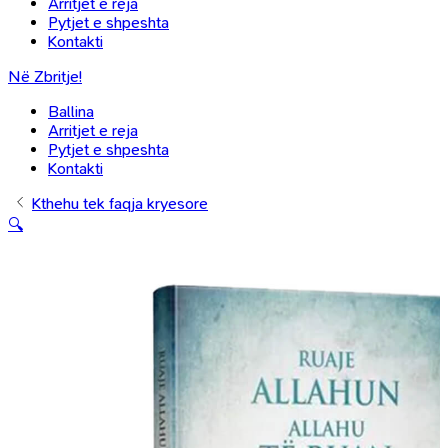
Arritjet e reja
Pytjet e shpeshta
Kontakti
Në Zbritje!
Ballina
Arritjet e reja
Pytjet e shpeshta
Kontakti
Kthehu tek faqja kryesore
🔍