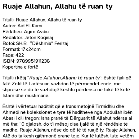
Ruaje Allahun, Allahu të ruan ty
Titulli: Ruaje Allahun, Allahu të ruan ty
Autori: Aid El-Karni
Përktheu: Agim Avdiu
Redaktor: Jeton Koqinaj
Botoi: SH.B. “Dëshmia” Ferizaj
Formati: 17x24cm
Faqe: 422
ISBN: 9789951911238
Kopertina e fortë
Titulli i këtij “
Ruaje Allahun,Allahu të ruan ty
“; është fjali që
falë Zotit të Lartësuar, vazhdon të përmendet ende, me
shpresë se do të vazhdojë kështu përderisa në tokë të ketë
Islam dhe muslimanë.
Është i vërtetuar hadithit që e transmetojnë Tirmidhiu dhe
Ahmedi në koleksionet e tyre të haditheve nga Abdullah ibën
Abasi i cili tregon: Isha pranë të Dërguarit të Allahut ndërsa ai
më tha: “0 djalosh, do t’i mësoj disa fjalë të një rëndësie të
madhe. Ruaje Allahun, nëse do që të të ruajë ty. Ruaje Allahun,
Atë do ta kesh gjithmonë pranë teje. Kur të lutësh, lute vetëm