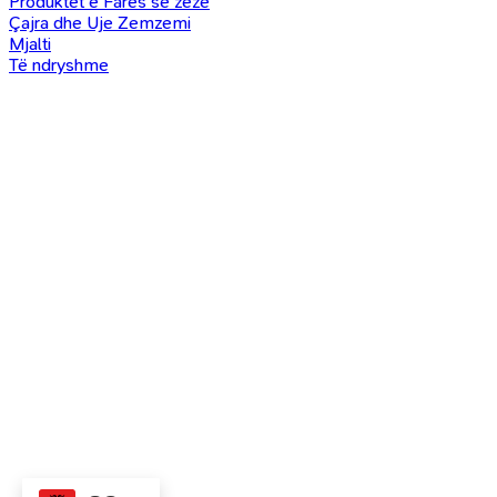
Produktet e Farës së zezë
Çajra dhe Uje Zemzemi
Mjalti
Të ndryshme