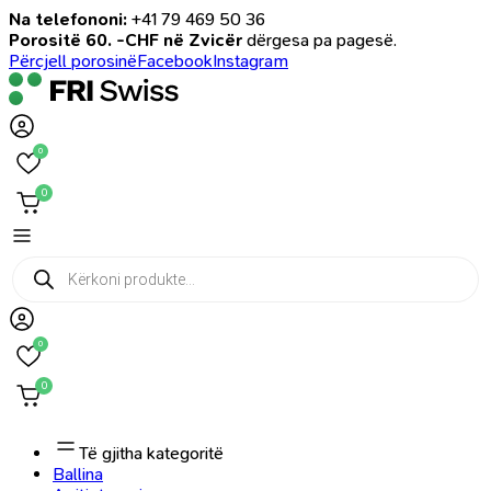
Na telefononi:
+41 79 469 50 36
Porositë 60. -CHF në Zvicër
dërgesa pa pagesë.
Përcjell porosinë
Facebook
Instagram
0
0
Products
search
0
0
Të gjitha kategoritë
Ballina