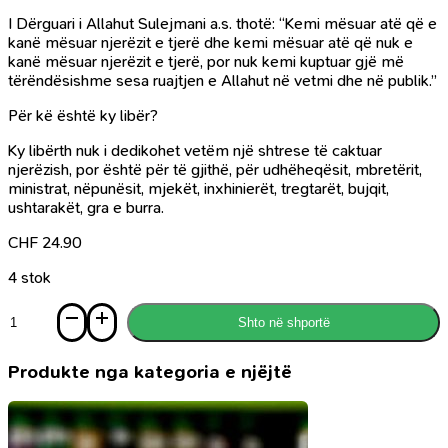
I Dërguari i Allahut Sulejmani a.s. thotë: “Kemi mësuar atë që e
kanë mësuar njerëzit e tjerë dhe kemi mësuar atë që nuk e
kanë mësuar njerëzit e tjerë, por nuk kemi kuptuar gjë më
tërëndësishme sesa ruajtjen e Allahut në vetmi dhe në publik.”
Për kë është ky libër?
Ky libërth nuk i dedikohet vetëm një shtrese të caktuar
njerëzish, por është për të gjithë, për udhëheqësit, mbretërit,
ministrat, nëpunësit, mjekët, inxhinierët, tregtarët, bujqit,
ushtarakët, gra e burra.
CHF
24.90
4 stok
Sasi
Shto në shportë
Ruaje
Allahun,
Allahu
Produkte nga kategoria e njëjtë
të
ruan
ty