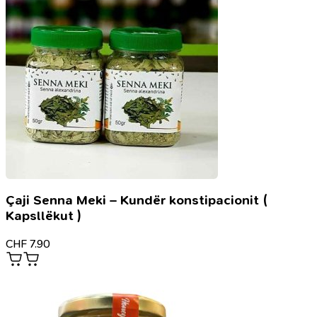
Çaji Senna Meki – Kundër konstipacionit (
Kapsllëkut )
CHF
7.90