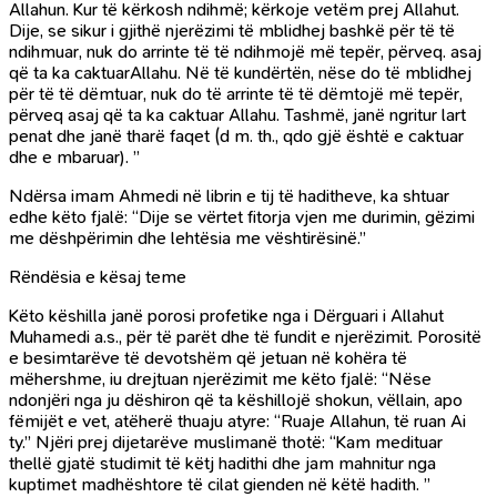
Allahun. Kur të kërkosh ndihmë; kërkoje vetëm prej Allahut.
Dije, se sikur i gjithë njerëzimi të mblidhej bashkë për të të
ndihmuar, nuk do arrinte të të ndihmojë më tepër, përveq. asaj
që ta ka caktuarAllahu. Në të kundërtën, nëse do të mblidhej
për të të dëmtuar, nuk do të arrinte të të dëmtojë më tepër,
përveq asaj që ta ka caktuar Allahu. Tashmë, janë ngritur lart
penat dhe janë tharë faqet (d m. th., qdo gjë është e caktuar
dhe e mbaruar). ”
Ndërsa imam Ahmedi në librin e tij të haditheve, ka shtuar
edhe këto fjalë: “Dije se vërtet fitorja vjen me durimin, gëzimi
me dëshpërimin dhe lehtësia me vështirësinë.”
Rëndësia e kësaj teme
Këto këshilla janë porosi profetike nga i Dërguari i Allahut
Muhamedi a.s., për të parët dhe të fundit e njerëzimit. Porositë
e besimtarëve të devotshëm që jetuan në kohëra të
mëhershme, iu drejtuan njerëzimit me këto fjalë: “Nëse
ndonjëri nga ju dëshiron që ta këshillojë shokun, vëllain, apo
fëmijët e vet, atëherë thuaju atyre: “Ruaje Allahun, të ruan Ai
ty.” Njëri prej dijetarëve muslimanë thotë: “Kam medituar
thellë gjatë studimit të këtj hadithi dhe jam mahnitur nga
kuptimet madhështore të cilat gienden në këtë hadith. ”