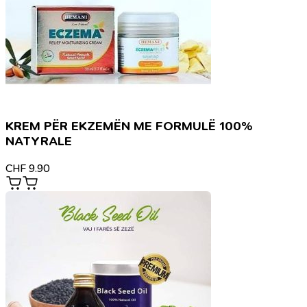
KREM PËR EKZEMËN ME FORMULË 100%
NATYRALE
CHF
9.90