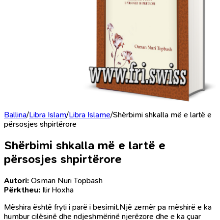
Ballina
/
Libra Islam
/
Libra Islame
/
Shërbimi shkalla më e lartë e
përsosjes shpirtërore
Shërbimi shkalla më e lartë e
përsosjes shpirtërore
Autori:
Osman Nuri Topbash
Përktheu:
Ilir Hoxha
Mëshira është fryti i parë i besimit.Një zemër pa mëshirë e ka
humbur cilësinë dhe ndjeshmërinë njerëzore dhe e ka çuar