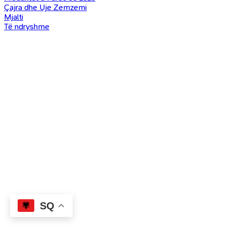
Çajra dhe Uje Zemzemi
Mjalti
Të ndryshme
SQ