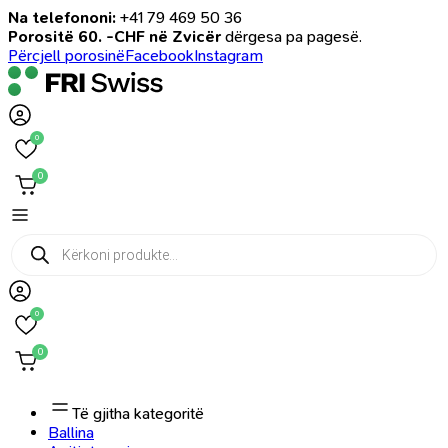
Na telefononi:
+41 79 469 50 36
Porositë 60. -CHF në Zvicër
dërgesa pa pagesë.
Përcjell porosinë
Facebook
Instagram
0
0
Products
search
0
0
Të gjitha kategoritë
Ballina