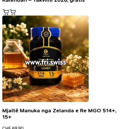
Kalendari – Takvimi 2026, gratis
Mjaltë Manuka nga Zelanda e Re MGO 514+,
15+
CHF
69.90