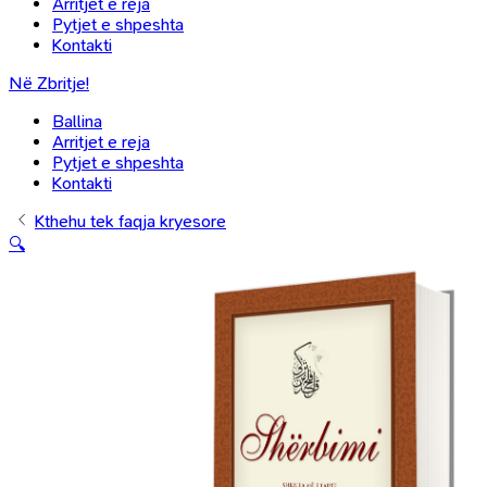
Arritjet e reja
Pytjet e shpeshta
Kontakti
Në Zbritje!
Ballina
Arritjet e reja
Pytjet e shpeshta
Kontakti
Kthehu tek faqja kryesore
🔍