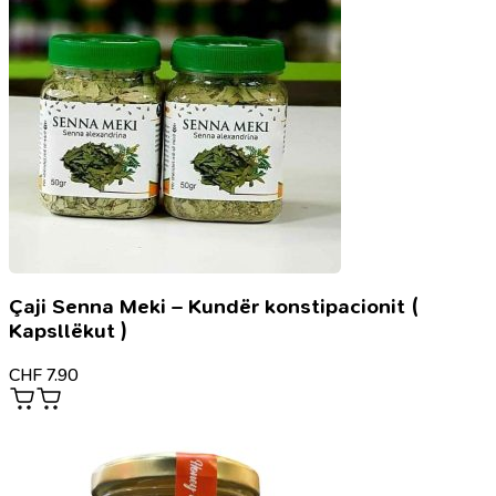
shpirtërore
Çaji Senna Meki – Kundër konstipacionit (
Kapsllëkut )
CHF
7.90