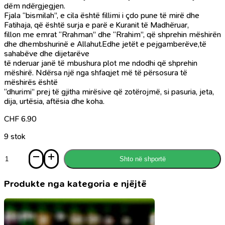
dëm ndërgjegjen.
Fjala “bismilah”, e cila është fillimi i çdo pune të mirë dhe
Fatihaja, që është surja e parë e Kuranit të Madhëruar,
fillon me emrat “Rrahman” dhe “Rrahim”, që shprehin mëshirën
dhe dhembshurinë e Allahut.Edhe jetët e pejgamberëve,të
sahabëve dhe dijetarëve
të nderuar janë të mbushura plot me ndodhi që shprehin
mëshirë. Ndërsa një nga shfaqjet më të përsosura të
mëshirës është
“dhurimi” prej të gjitha mirësive që zotërojmë, si pasuria, jeta,
dija, urtësia, aftësia dhe koha.
CHF
6.90
9 stok
Sasi
Shto në shportë
Shërbimi
shkalla
më
Produkte nga kategoria e njëjtë
e
lartë
e
përsosjes