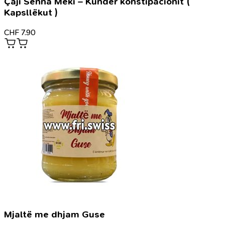
Çaji Senna Meki – Kundër konstipacionit (
Kapsllëkut )
CHF
7.90
Mjaltë me dhjam Guse