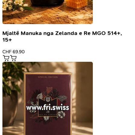
Mjaltë Manuka nga Zelanda e Re MGO 514+,
15+
CHF
69.90