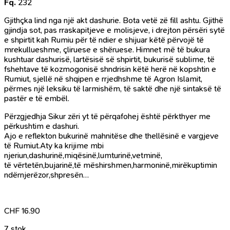
Fq.
232
Gjithçka lind nga një akt dashurie. Bota vetë zë fill ashtu. Gjithë
gjindja sot, pas rraskapitjeve e molisjeve, i drejton përsëri sytë
e shpirtit kah Rumiu për të ndier e shijuar këtë përvojë të
mrekullueshme, çliruese e shëruese. Himnet më të bukura
kushtuar dashurisë, lartësisë së shpirtit, bukurisë sublime, të
fshehtave të kozmogonisë shndrisin këtë herë në kopshtin e
Rumiut, sjellë në shqipen e rrjedhshme të Agron Islamit,
përmes një leksiku të larmishëm, të saktë dhe një sintaksë të
pastër e të embël.
Përzgjedhja Sikur zëri yt të përqafohej është përkthyer me
përkushtim e dashuri.
Ajo e reflekton bukurinë mahnitëse dhe thellësinë e vargjeve
të Rumiut.Aty ka krijime mbi
njeriun,dashurinë,miqësinë,lumturinë,vetminë,
të vërtetën,bujarinë,të mëshirshmen,harmoninë,mirëkuptimin
ndërnjerëzor,shpresën…
CHF
16.90
7 stok