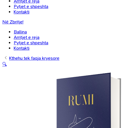
Arritjet e reja
Pytjet e shpeshta
Kontakti
Në Zbritje!
Ballina
Arritjet e reja
Pytjet e shpeshta
Kontakti
Kthehu tek faqja kryesore
🔍