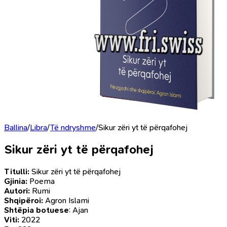
Ballina
/
Libra
/
Të ndryshme
/
Sikur zëri yt të përqafohej
Sikur zëri yt të përqafohej
Titulli:
Sikur zëri yt të përqafohej
Gjinia:
Poema
Autori:
Rumi
Shqipëroi:
Agron Islami
Shtëpia botuese
: Ajan
Viti:
2022