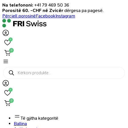
Na telefononi:
+41 79 469 50 36
Porositë 60. -CHF në Zvicër
dërgesa pa pagesë.
Përcjell porosinë
Facebook
Instagram
0
0
Products
search
0
0
Të gjitha kategoritë
Ballina