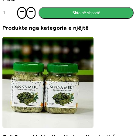
Sasi
Shto në shportë
Sikur
zëri
yt
Produkte nga kategoria e njëjtë
të
përqafohej