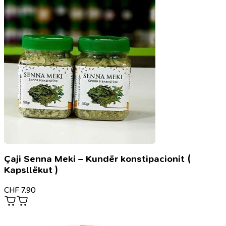
Çaji Senna Meki – Kundër konstipacionit (
Kapsllëkut )
CHF
7.90