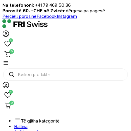
Na telefononi:
+41 79 469 50 36
Porositë 60. -CHF në Zvicër
dërgesa pa pagesë.
Përcjell porosinë
Facebook
Instagram
0
0
Products
search
0
0
Të gjitha kategoritë
Ballina