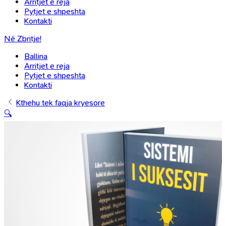
Arritjet e reja
Pytjet e shpeshta
Kontakti
Në Zbritje!
Ballina
Arritjet e reja
Pytjet e shpeshta
Kontakti
Kthehu tek faqja kryesore
🔍