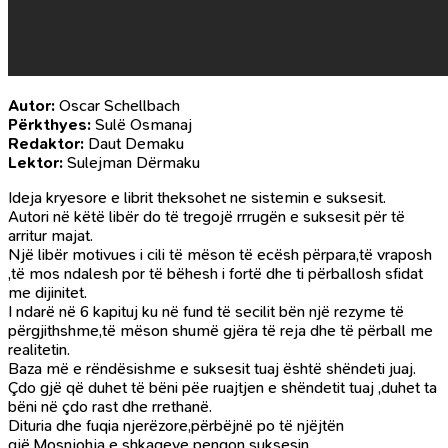
Autor:
Oscar Schellbach
Përkthyes:
Sulë Osmanaj
Redaktor:
Daut Demaku
Lektor:
Sulejman Dërmaku
Ideja kryesore e librit theksohet ne sistemin e suksesit.
Autori në këtë libër do të tregojë rrrugën e suksesit për të
arritur majat.
Një libër motivues i cili të mëson të ecësh përpara,të vraposh
,të mos ndalesh por të bëhesh i fortë dhe ti përballosh sfidat
me dijinitet.
I ndarë në 6 kapituj ku në fund të secilit bën një rezyme të
përgjithshme,të mëson shumë gjëra të reja dhe të përball me
realitetin.
Baza më e rëndësishme e suksesit tuaj është shëndeti juaj.
Çdo gjë që duhet të bëni pëe ruajtjen e shëndetit tuaj ,duhet ta
bëni në çdo rast dhe rrethanë.
Dituria dhe fuqia njerëzore,përbëjnë po të njëjtën
gjë.Mosnjohja e shkaqeve pengon suksesin.