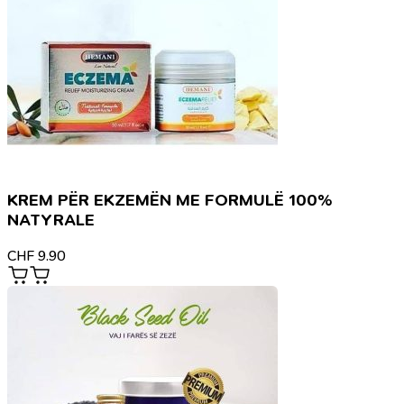
KREM PËR EKZEMËN ME FORMULË 100%
NATYRALE
CHF
9.90