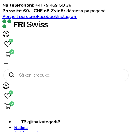
Na telefononi:
+41 79 469 50 36
Porositë 60. -CHF në Zvicër
dërgesa pa pagesë.
Përcjell porosinë
Facebook
Instagram
0
0
Products
search
0
0
Të gjitha kategoritë
Ballina