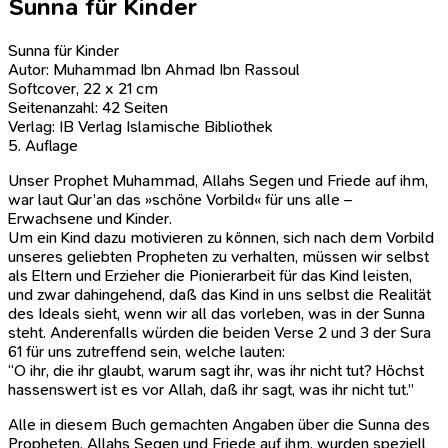
Sunna für Kinder
Sunna für Kinder
Autor: Muhammad Ibn Ahmad Ibn Rassoul
Softcover, 22 x 21 cm
Seitenanzahl: 42 Seiten
Verlag: IB Verlag Islamische Bibliothek
5. Auflage
Unser Prophet Muhammad, Allahs Segen und Friede auf ihm,
war laut Qur’an das »schöne Vorbild« für uns alle –
Erwachsene und Kinder.
Um ein Kind dazu motivieren zu können, sich nach dem Vorbild
unseres geliebten Propheten zu verhalten, müssen wir selbst
als Eltern und Erzieher die Pionierarbeit für das Kind leisten,
und zwar dahingehend, daß das Kind in uns selbst die Realität
des Ideals sieht, wenn wir all das vorleben, was in der Sunna
steht. Anderenfalls würden die beiden Verse 2 und 3 der Sura
61 für uns zutreffend sein, welche lauten:
“O ihr, die ihr glaubt, warum sagt ihr, was ihr nicht tut? Höchst
hassenswert ist es vor Allah, daß ihr sagt, was ihr nicht tut.”
Alle in diesem Buch gemachten Angaben über die Sunna des
Propheten, Allahs Segen und Friede auf ihm, wurden speziell