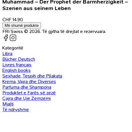
Muhammad – Der Prophet der Barmherzigkeit –
Szenen aus seinem Leben
CHF
14.90
Më shumë produkte
FRI Swiss © 2026. Të gjitha të drejtat e rezervuara.
Kategoritë
Libra
Bücher Deutsch
Livres français
English books
Sexhade, Tespih dhe Pllakata
Krema, Vajra dhe Diverses
Parfuma dhe Shampona
Produktet e Farës së zezë
Çajra dhe Uje Zemzemi
Mjalti
Të ndryshme