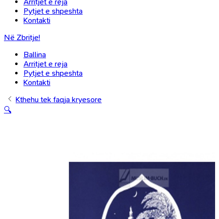
Arritjet e reja
Pytjet e shpeshta
Kontakti
Në Zbritje!
Ballina
Arritjet e reja
Pytjet e shpeshta
Kontakti
Kthehu tek faqja kryesore
🔍