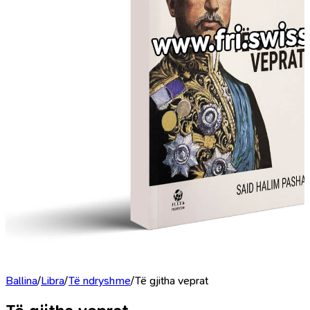
Ballina
/
Libra
/
Të ndryshme
/
Të gjitha veprat