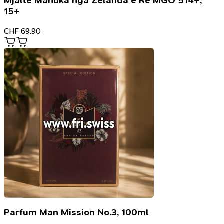
Mjaltë Manuka nga Zelanda e Re MGO 514+,
15+
CHF
69.90
Parfum Man Mission No.3, 100ml