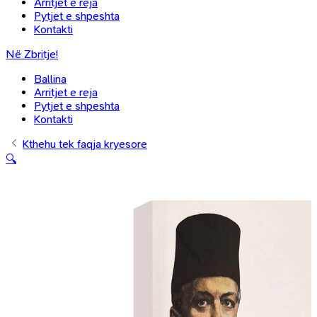
Arritjet e reja
Pytjet e shpeshta
Kontakti
Në Zbritje!
Ballina
Arritjet e reja
Pytjet e shpeshta
Kontakti
Kthehu tek faqja kryesore
🔍