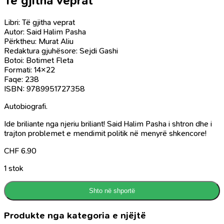
Të gjitha veprat
Libri: Të gjitha veprat
Autor: Said Halim Pasha
Përktheu: Murat Aliu
Redaktura gjuhësore: Sejdi Gashi
Botoi: Botimet Fleta
Formati: 14×22
Faqe: 238
ISBN: 9789951727358
Autobiografi.
Ide briliante nga njeriu briliant! Said Halim Pasha i shtron dhe i
trajton problemet e mendimit politik në menyrë shkencore!
CHF
6.90
1 stok
Shto në shportë
Produkte nga kategoria e njëjtë