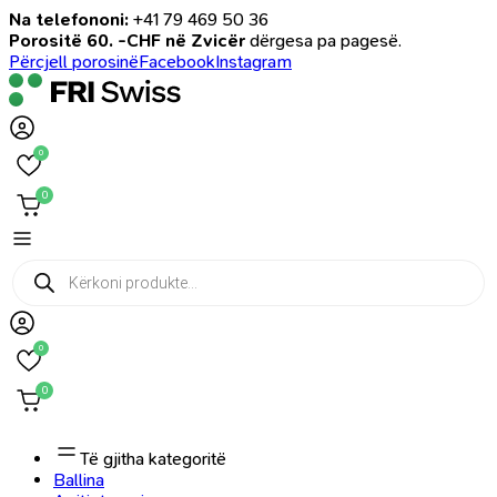
Na telefononi:
+41 79 469 50 36
Porositë 60. -CHF në Zvicër
dërgesa pa pagesë.
Përcjell porosinë
Facebook
Instagram
0
0
Products
search
0
0
Të gjitha kategoritë
Ballina