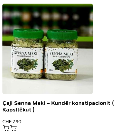
Çaji Senna Meki – Kundër konstipacionit (
Kapsllëkut )
CHF
7.90