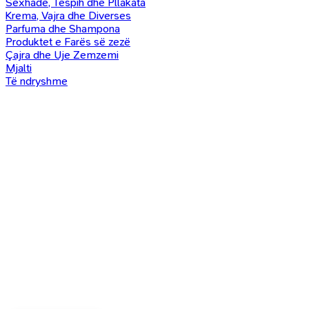
Sexhade, Tespih dhe Pllakata
Krema, Vajra dhe Diverses
Parfuma dhe Shampona
Produktet e Farës së zezë
Çajra dhe Uje Zemzemi
Mjalti
Të ndryshme