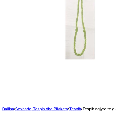
Ballina
/
Sexhade, Tespih dhe Pllakata
/
Tespih
/
Tespih ngjyre te gj