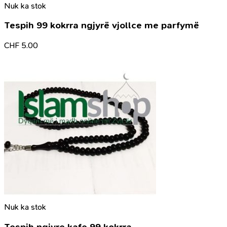
Nuk ka stok
Tespih 99 kokrra ngjyrë vjollce me parfymë
CHF
5.00
Nuk ka stok
Tespih ngjyre kafe 99 kokrra