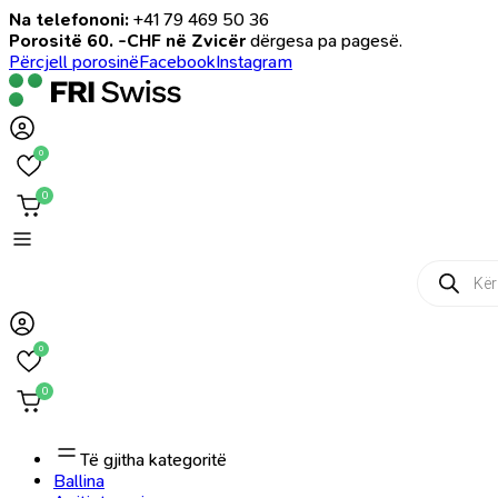
Na telefononi:
+41 79 469 50 36
Porositë 60. -CHF në Zvicër
dërgesa pa pagesë.
Përcjell porosinë
Facebook
Instagram
0
0
Products
search
0
0
Të gjitha kategoritë
Ballina