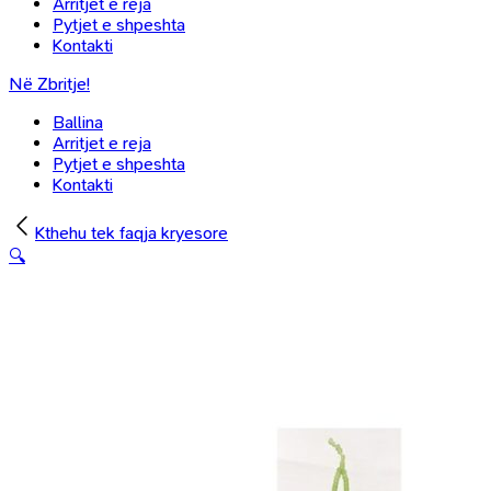
Arritjet e reja
Pytjet e shpeshta
Kontakti
Në Zbritje!
Ballina
Arritjet e reja
Pytjet e shpeshta
Kontakti
Kthehu tek faqja kryesore
🔍