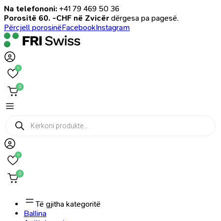
Na telefononi:
+41 79 469 50 36
Porositë 60. -CHF në Zvicër
dërgesa pa pagesë.
Përcjell porosinë
Facebook
Instagram
0
0
Products
search
0
0
Të gjitha kategoritë
Ballina