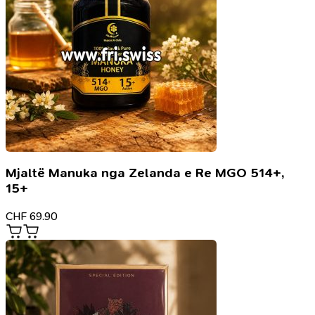
Mjaltë Manuka nga Zelanda e Re MGO 514+,
15+
CHF
69.90