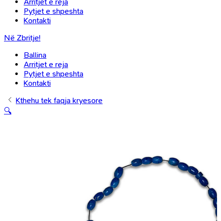
Arritjet e reja
Pytjet e shpeshta
Kontakti
Në Zbritje!
Ballina
Arritjet e reja
Pytjet e shpeshta
Kontakti
Kthehu tek faqja kryesore
🔍