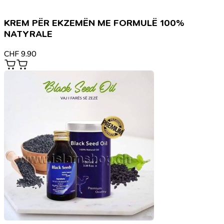
KREM PËR EKZEMËN ME FORMULË 100%
NATYRALE
CHF
9.90