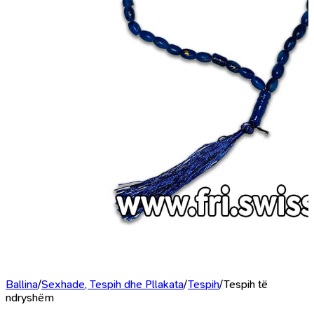
Ballina
/
Sexhade, Tespih dhe Pllakata
/
Tespih
/
Tespih të
ndryshëm