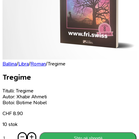
Ballina
/
Libra
/
Roman
/
Tregime
Tregime
Titulli: Tregime
Autor: Xhabir Ahmeti
Botoi: Botime Nobel
CHF
8.90
10 stok
Sasi
Shto në shportë