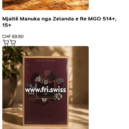
Mjaltë Manuka nga Zelanda e Re MGO 514+,
15+
CHF
69.90