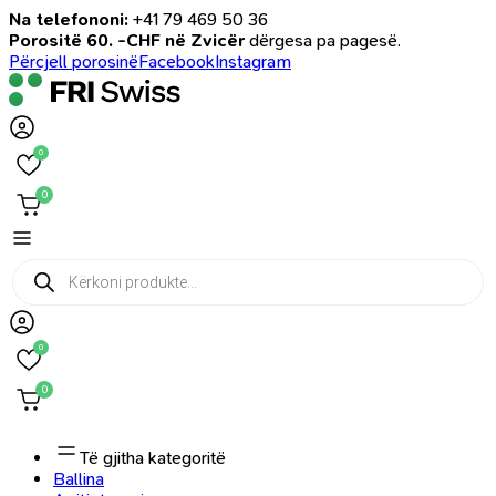
Na telefononi:
+41 79 469 50 36
Porositë 60. -CHF në Zvicër
dërgesa pa pagesë.
Përcjell porosinë
Facebook
Instagram
0
0
Products
search
0
0
Të gjitha kategoritë
Ballina