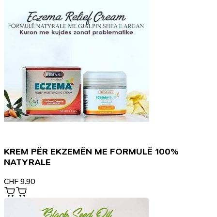
KREM PËR EKZEMËN ME FORMULË 100%
NATYRALE
CHF
9.90