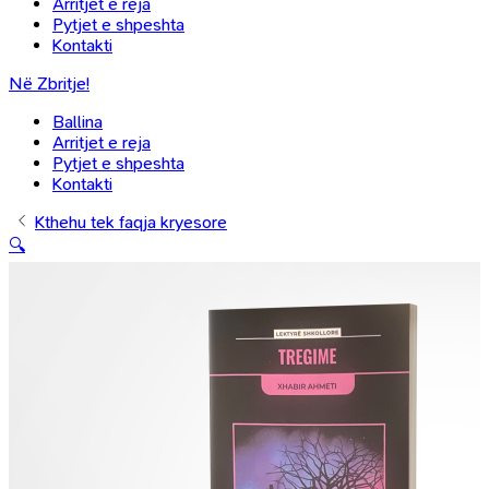
Arritjet e reja
Pytjet e shpeshta
Kontakti
Në Zbritje!
Ballina
Arritjet e reja
Pytjet e shpeshta
Kontakti
Kthehu tek faqja kryesore
🔍