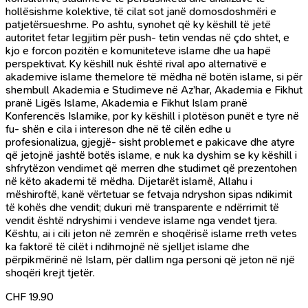
hollësishme kolektive, të cilat sot janë domosdoshmëri e
patjetërsueshme. Po ashtu, synohet që ky këshill të jetë
autoritet fetar legjitim për push- tetin vendas në çdo shtet, e
kjo e forcon pozitën e komuniteteve islame dhe ua hapë
perspektivat. Ky këshill nuk është rival apo alternativë e
akademive islame themelore të mëdha në botën islame, si për
shembull Akademia e Studimeve në Az’har, Akademia e Fikhut
pranë Ligës Islame, Akademia e Fikhut Islam pranë
Konferencës Islamike, por ky këshill i plotëson punët e tyre në
fu- shën e cila i intereson dhe në të cilën edhe u
profesionalizua, gjegjë- sisht problemet e pakicave dhe atyre
që jetojnë jashtë botës islame, e nuk ka dyshim se ky këshill i
shfrytëzon vendimet që merren dhe studimet që prezentohen
në këto akademi të mëdha. Dijetarët islamë, Allahu i
mëshiroftë, kanë vërtetuar se fetvaja ndryshon sipas ndikimit
të kohës dhe vendit; dukuri më transparente e ndërrimit të
vendit është ndryshimi i vendeve islame nga vendet tjera.
Kështu, ai i cili jeton në zemrën e shoqërisë islame rreth vetes
ka faktorë të cilët i ndihmojnë në sjelljet islame dhe
përpikmërinë në Islam, për dallim nga personi që jeton në një
shoqëri krejt tjetër.
CHF
19.90