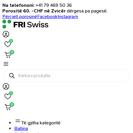
Na telefononi:
+41 79 469 50 36
Porositë 60. -CHF në Zvicër
dërgesa pa pagesë.
Përcjell porosinë
Facebook
Instagram
0
0
Products
search
0
0
Të gjitha kategoritë
Ballina