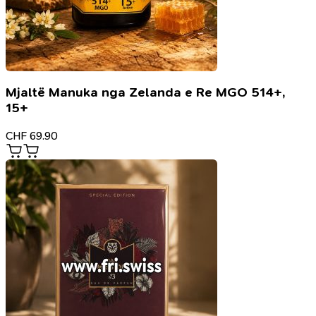
Mjaltë Manuka nga Zelanda e Re MGO 514+,
15+
CHF
69.90