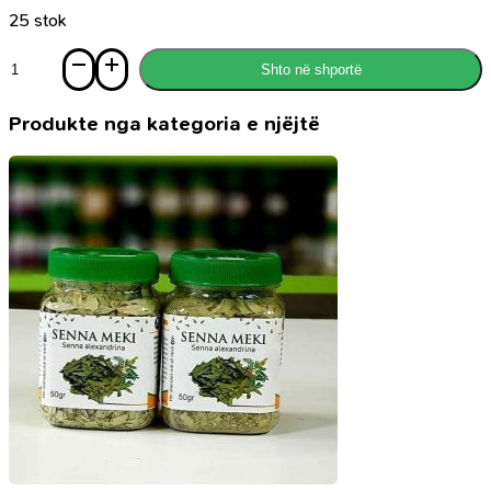
25 stok
Sasi
Shto në shportë
Vendimet
dhe
Fetvatë
Produkte nga kategoria e njëjtë
e
publikuara
nga
Këshilli
Evropian
për
Fetva
dhe
Gjurmime