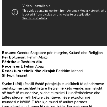
Botues:
Qendra Shqiptare për Integrim, Kulturë dhe Religjion
Për botuesin:
Fehim Abazi
Përktheu:
Bashkim Aliu
Recensent:
Fehim Abazi
Redaktura teknik dhe dizajni:
Bashkim Mehani
Shtypi:
Iliriprint
Synim i këtij këshilli është përpjekja e unifikimit të qëndrimeve
përkitazi me çështjet fetare (fetva) në këto vende, normalisht
në bazë të mundësive, si dhe eliminimi i kundërthënieve dhe
luftës ideore rreth këtyre çështjeve, nëse ekziston një
mundësi e këtillë. E tërë kjo mund të arrihet përmes
konsultimit, studimeve të përbashkëta dhe analizave të