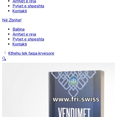
Arritjet e reja
Pytjet e shpeshta
Kontakti
Në Zbritje!
Ballina
Arritjet e reja
Pytjet e shpeshta
Kontakti
Kthehu tek faqja kryesore
🔍