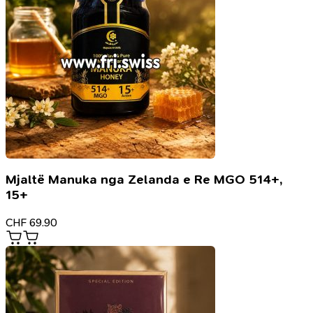
Mjaltë Manuka nga Zelanda e Re MGO 514+,
15+
CHF
69.90