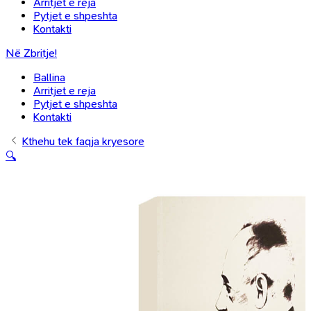
Arritjet e reja
Pytjet e shpeshta
Kontakti
Në Zbritje!
Ballina
Arritjet e reja
Pytjet e shpeshta
Kontakti
Kthehu tek faqja kryesore
🔍