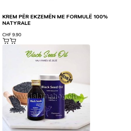
KREM PËR EKZEMËN ME FORMULË 100%
NATYRALE
CHF
9.90