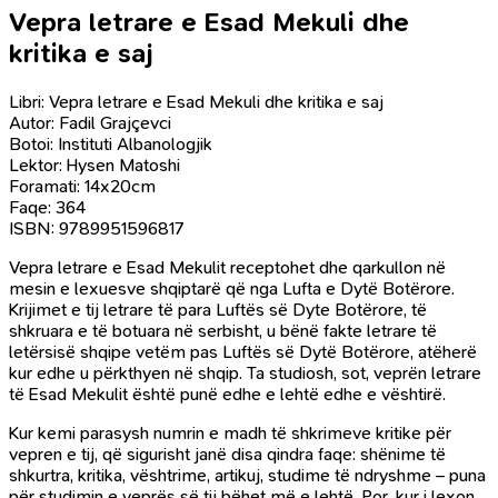
Vepra letrare e Esad Mekuli dhe
kritika e saj
Libri: Vepra letrare e Esad Mekuli dhe kritika e saj
Autor: Fadil Grajçevci
Botoi: Instituti Albanologjik
Lektor: Hysen Matoshi
Foramati: 14x20cm
Faqe: 364
ISBN: 9789951596817
Vepra letrare e Esad Mekulit receptohet dhe qarkullon në
mesin e lexuesve shqiptarë që nga Lufta e Dytë Botërore.
Krijimet e tij letrare të para Luftës së Dyte Botërore, të
shkruara e të botuara në serbisht, u bënë fakte letrare të
letërsisë shqipe vetëm pas Luftës së Dytë Botërore, atëherë
kur edhe u përkthyen në shqip. Ta studiosh, sot, veprën letrare
të Esad Mekulit është punë edhe e lehtë edhe e vështirë.
Kur kemi parasysh numrin e madh të shkrimeve kritike për
vepren e tij, që sigurisht janë disa qindra faqe: shënime të
shkurtra, kritika, vështrime, artikuj, studime të ndryshme – puna
për studimin e veprës së tij bëhet më e lehtë. Por, kur i lexon