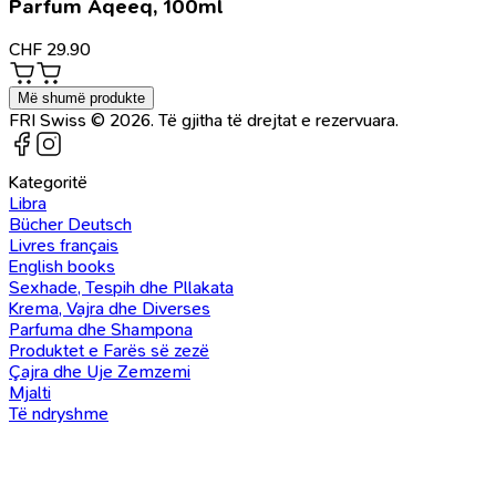
Parfum Aqeeq, 100ml
CHF
29.90
Më shumë produkte
FRI Swiss © 2026. Të gjitha të drejtat e rezervuara.
Kategoritë
Libra
Bücher Deutsch
Livres français
English books
Sexhade, Tespih dhe Pllakata
Krema, Vajra dhe Diverses
Parfuma dhe Shampona
Produktet e Farës së zezë
Çajra dhe Uje Zemzemi
Mjalti
Të ndryshme