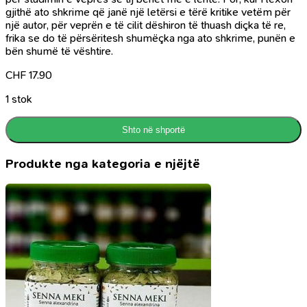
gjithë ato shkrime që janë një letërsi e tërë kritike vetëm për
një autor, për veprën e të cilit dëshiron të thuash diçka të re,
frika se do të përsëritesh shumëçka nga ato shkrime, punën e
bën shumë të vështire.
CHF
17.90
1 stok
Shto në shportë
Produkte nga kategoria e njëjtë