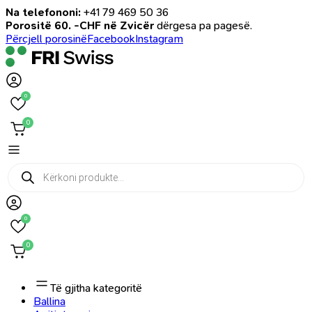
Na telefononi:
+41 79 469 50 36
Porositë 60. -CHF në Zvicër
dërgesa pa pagesë.
Përcjell porosinë
Facebook
Instagram
0
0
Products
search
0
0
Të gjitha kategoritë
Ballina