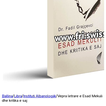
Ballina
/
Libra
/
Instituti Albanologjik
/
Vepra letrare e Esad Mekuli
dhe kritika e saj