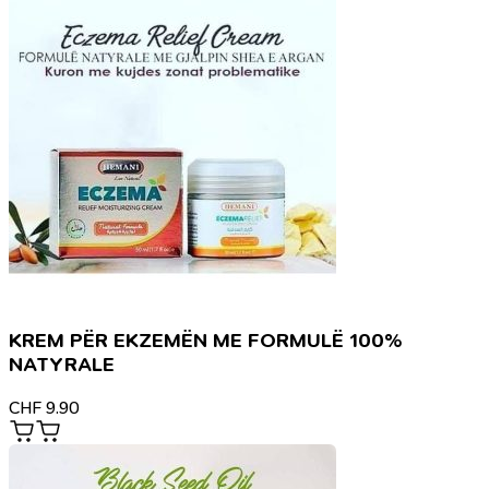
KREM PËR EKZEMËN ME FORMULË 100%
NATYRALE
CHF
9.90