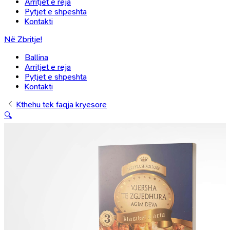
Arritjet e reja
Pytjet e shpeshta
Kontakti
Në Zbritje!
Ballina
Arritjet e reja
Pytjet e shpeshta
Kontakti
Kthehu tek faqja kryesore
🔍