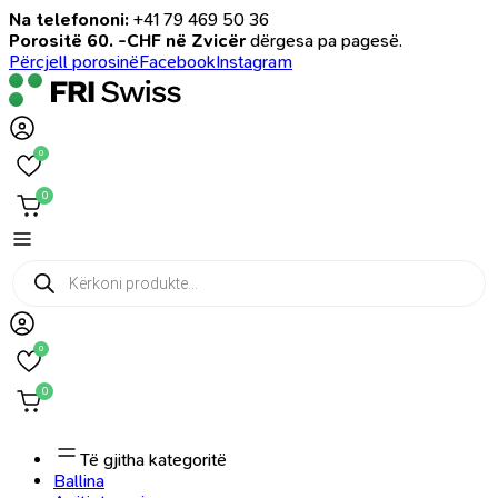
Na telefononi:
+41 79 469 50 36
Porositë 60. -CHF në Zvicër
dërgesa pa pagesë.
Përcjell porosinë
Facebook
Instagram
0
0
Products
search
0
0
Të gjitha kategoritë
Ballina