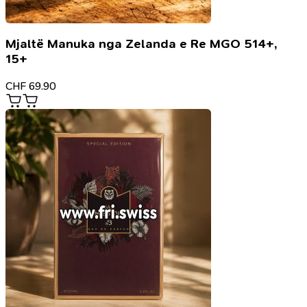
Mjaltë Manuka nga Zelanda e Re MGO 514+,
15+
CHF
69.90