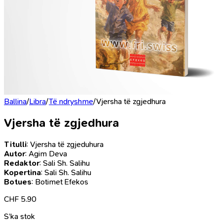
Ballina
/
Libra
/
Të ndryshme
/
Vjersha të zgjedhura
Vjersha të zgjedhura
Titulli
: Vjersha të zgjeduhura
Autor
: Agim Deva
Redaktor
: Sali Sh. Salihu
Kopertina
: Sali Sh. Salihu
Botues
: Botimet Efekos
CHF
5.90
S’ka stok