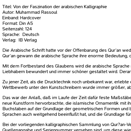
Titel: Von der Faszination der arabischen Kalligraphie
Autor: Muhammad Rassoul
Einband: Hardcover
Format: Din A5
Seitenzahl: 124
Sprache: Deutsch
Verlag: IB Verlag
Die Arabische Schrift hatte vor der Offenbarung des Qur’an wede
Qur’an gewann die arabische Sprache ihre enorme Bedeutung, die
Mit dem Fortbestand des Glaubens wird die arabische Sprache nie
Liebhabern bewundert und immer schöner gestaltet wird. Derar
Zu jener Zeit, als die Drucktechnik noch unbekannt war, erlebte 
Wettbewerb unter den Kunstschreibern wurde immer größer, ab
Das war der Anlaß, daß im Laufe der Zeit dafür feste Maßstäbe
neue Kunstform hervorbrachte, die islamische Ornamentik mit ih
Buchstaben auf der Grundlage der geometrischen Formen und bes
Sprachen auch weitgehend beeinflußt hat, und die Grundlage fü
Bei der vorliegenden kalligraphischen Sammlung von Qur?an-Ver
Quellenangabe und Seriennummer versehen sind, um diese wiede