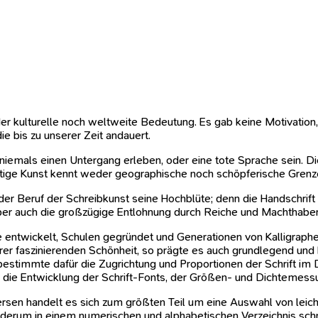
r kulturelle noch weltweite Bedeutung. Es gab keine Motivation, 
 bis zu unserer Zeit andauert.
mals einen Untergang erleben, oder eine tote Sprache sein. Dies g
tige Kunst kennt weder geographische noch schöpferische Grenz
der Beruf der Schreibkunst seine Hochblüte; denn die Handschrift 
er auch die großzügige Entlohnung durch Reiche und Machthaber
 entwickelt, Schulen gegründet und Generationen von Kalligraphe
rer faszinierenden Schönheit, so prägte es auch grundlegend und
timmte dafür die Zugrichtung und Proportionen der Schrift im De
r die Entwicklung der Schrift-Fonts, der Größen- und Dichtemes
sen handelt es sich zum größten Teil um eine Auswahl von leicht
rum in einem numerischen und alphabetischen Verzeichnis schne