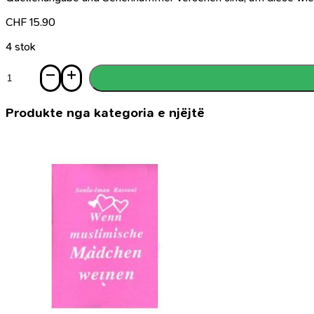
CHF
15.90
4 stok
Sasi
Von
der
Faszination
Produkte nga kategoria e njëjtë
der
arabischen
Kalligraphie