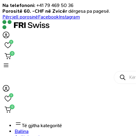
Na telefononi:
+41 79 469 50 36
Porositë 60. -CHF në Zvicër
dërgesa pa pagesë.
Përcjell porosinë
Facebook
Instagram
0
0
Products
search
0
0
Të gjitha kategoritë
Ballina