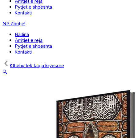
Arritjet e reja
Pytjet e shpeshta
Kontakti
Në Zbritje!
Ballina
Arritjet e reja
Pytjet e shpeshta
Kontakti
Kthehu tek faqja kryesore
🔍