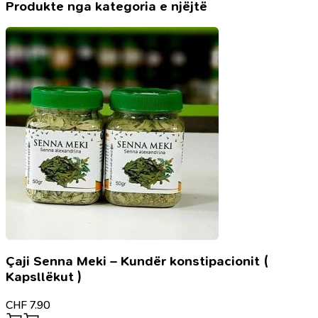
Produkte nga kategoria e njëjtë
Çaji Senna Meki – Kundër konstipacionit (
Kapsllëkut )
CHF
7.90