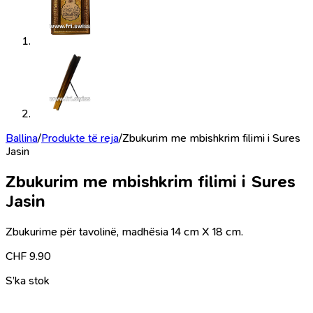
Ballina
/
Produkte të reja
/
Zbukurim me mbishkrim filimi i Sures
Jasin
Zbukurim me mbishkrim filimi i Sures
Jasin
Zbukurime për tavolinë, madhësia 14 cm X 18 cm.
CHF
9.90
S’ka stok