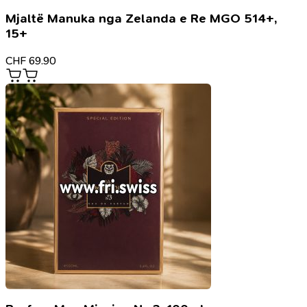
Mjaltë Manuka nga Zelanda e Re MGO 514+,
15+
CHF
69.90