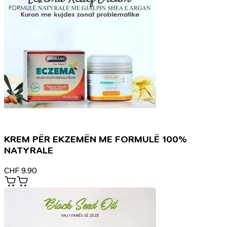
KREM PËR EKZEMËN ME FORMULË 100%
NATYRALE
CHF
9.90