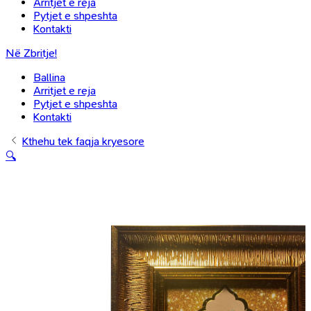
Arritjet e reja
Pytjet e shpeshta
Kontakti
Në Zbritje!
Ballina
Arritjet e reja
Pytjet e shpeshta
Kontakti
Kthehu tek faqja kryesore
🔍