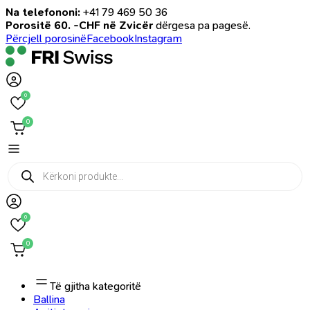
Na telefononi:
+41 79 469 50 36
Porositë 60. -CHF në Zvicër
dërgesa pa pagesë.
Përcjell porosinë
Facebook
Instagram
0
0
Products
search
0
0
Të gjitha kategoritë
Ballina