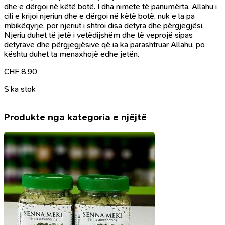
dhe e dërgoi në këtë botë. I dha nimete të panumërta. Allahu i
cili e krijoi njeriun dhe e dërgoi në këtë botë, nuk e la pa
mbikëqyrje, por njeriut i shtroi disa detyra dhe përgjegjësi.
Njeriu duhet të jetë i vetëdijshëm dhe të veprojë sipas
detyrave dhe përgjegjësive që ia ka parashtruar Allahu, po
kështu duhet ta menaxhojë edhe jetën.
CHF
8.90
S’ka stok
Produkte nga kategoria e njëjtë