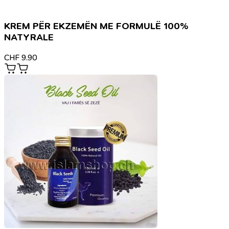
KREM PËR EKZEMËN ME FORMULË 100%
NATYRALE
CHF
9.90