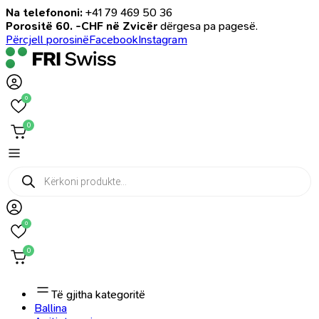
Na telefononi:
+41 79 469 50 36
Porositë 60. -CHF në Zvicër
dërgesa pa pagesë.
Përcjell porosinë
Facebook
Instagram
0
0
Products
search
0
0
Të gjitha kategoritë
Ballina