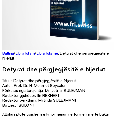
Ballina
/
Libra Islam
/
Libra Islame
/
Detyrat dhe përgjegjësitë e
Njeriut
Detyrat dhe përgjegjësitë e Njeriut
Titulli: Detyrat dhe përgjegjësitë e Njeriut
Autor: Prof. Dr. H. Mehmet Soysaldi
Përktheu nga turqishtja: Mr. Jetmir SULEJMANI
Redaktor gjuhësor: Ilir REXHEPI
Redaktor përkthimi: Mirlinda SULEJMANI
Botues: “BULONI”
Allahu i plotëfuqishëm e krijoi njeriun në formën më të bukur