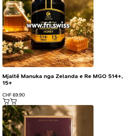
Mjaltë Manuka nga Zelanda e Re MGO 514+,
15+
CHF
69.90