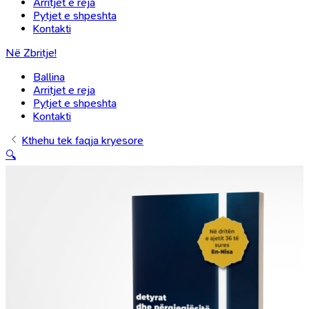
Arritjet e reja
Pytjet e shpeshta
Kontakti
Në Zbritje!
Ballina
Arritjet e reja
Pytjet e shpeshta
Kontakti
Kthehu tek faqja kryesore
🔍