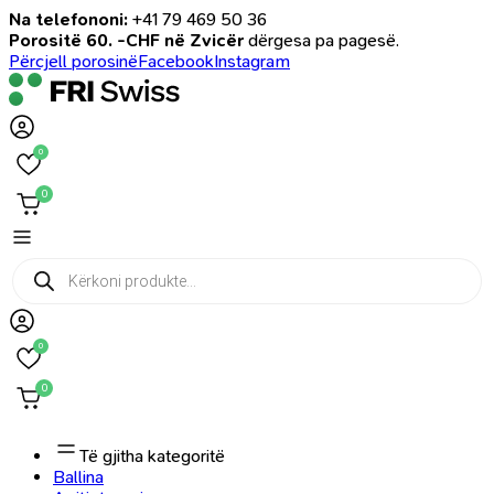
Na telefononi:
+41 79 469 50 36
Porositë 60. -CHF në Zvicër
dërgesa pa pagesë.
Përcjell porosinë
Facebook
Instagram
0
0
Products
search
0
0
Të gjitha kategoritë
Ballina