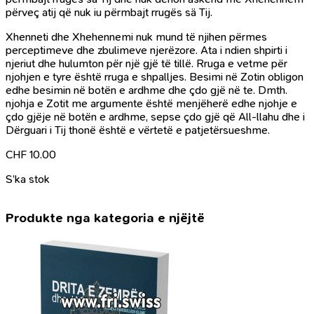
përveç atij që nuk iu përmbajt rrugës sä Tij.
Xhenneti dhe Xhehennemi nuk mund të njihen përmes
perceptimeve dhe zbulimeve njerëzore. Ata i ndien shpirti i
njeriut dhe hulumton për një gjë të tillë. Rruga e vetme për
njohjen e tyre është rruga e shpalljes. Besimi në Zotin obligon
edhe besimin në botën e ardhme dhe çdo gjë në te. Dmth.
njohja e Zotit me argumente është menjëherë edhe njohje e
çdo gjëje në botën e ardhme, sepse çdo gjë që All-llahu dhe i
Dërguari i Tij thonë është e vërtetë e patjetërsueshme.
CHF
10.00
S’ka stok
Produkte nga kategoria e njëjtë