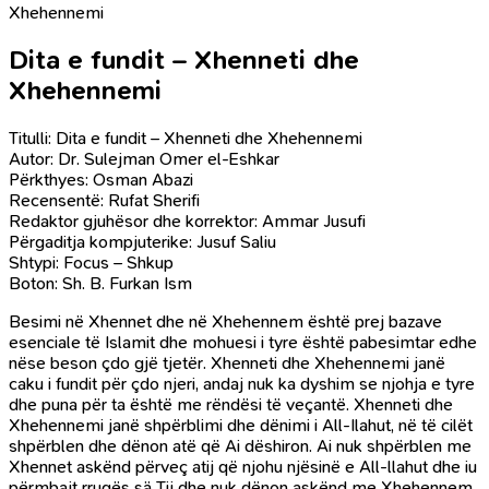
Xhehennemi
Dita e fundit – Xhenneti dhe
Xhehennemi
Titulli: Dita e fundit – Xhenneti dhe Xhehennemi
Autor: Dr. Sulejman Omer el-Eshkar
Përkthyes: Osman Abazi
Recensentë: Rufat Sherifi
Redaktor gjuhësor dhe korrektor: Ammar Jusufi
Përgaditja kompjuterike: Jusuf Saliu
Shtypi: Focus – Shkup
Boton: Sh. B. Furkan Ism
Besimi në Xhennet dhe në Xhehennem është prej bazave
esenciale të Islamit dhe mohuesi i tyre është pabesimtar edhe
nëse beson çdo gjë tjetër. Xhenneti dhe Xhehennemi janë
caku i fundit për çdo njeri, andaj nuk ka dyshim se njohja e tyre
dhe puna për ta është me rëndësi të veçantë. Xhenneti dhe
Xhehennemi janë shpërblimi dhe dënimi i All-Ilahut, në të cilët
shpërblen dhe dënon atë që Ai dëshiron. Ai nuk shpërblen me
Xhennet askënd përveç atij që njohu njësinë e All-llahut dhe iu
përmbajt rrugës sä Tij dhe nuk dënon askënd me Xhehennem