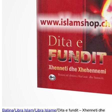
Ballina
/
Libra Islam
/
Libra Islame
/
Dita e fundit – Xhenneti dhe