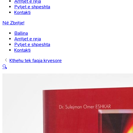
Arritjet e reja
Pytjet e shpeshta
Kontakti
Në Zbritje!
Ballina
Arritjet e reja
Pytjet e shpeshta
Kontakti
Kthehu tek faqja kryesore
🔍