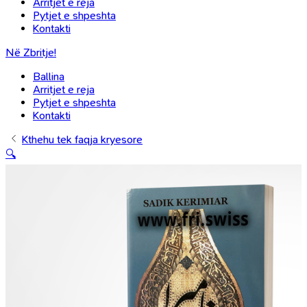
Arritjet e reja
Pytjet e shpeshta
Kontakti
Në Zbritje!
Ballina
Arritjet e reja
Pytjet e shpeshta
Kontakti
Kthehu tek faqja kryesore
🔍