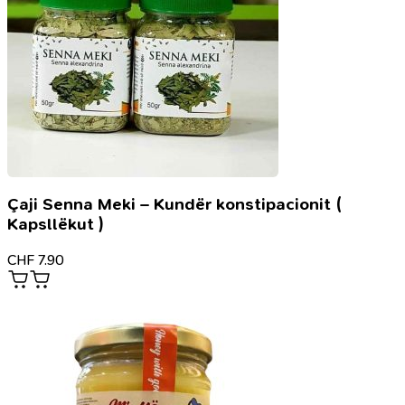
Çaji Senna Meki – Kundër konstipacionit (
Kapsllëkut )
CHF
7.90