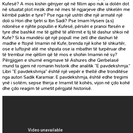
Kufesë? A mos kishin gënjyer që në fillim apo nuk ia dolën dot
në situatat plot rrezik dhe në mes të ngjarjeve dhe shkelën me
këmbë paktin e tyre? Pse nga një ushtri dhe një armatë një
doli si Hori dhe tjetri si Ibn Sadi? Pse Imam Hyseni (a.s)
ndonëse e njihte popullin e Kufesë, përsëri e pranoi ftesën e
tyre dhe bashkë me të gjithë të afërmit e tij të dashur shkoi në
Kufe? Si ka mundësi që një popull me zell dhe dashuri të
madhe e ftojnë Imamin në Kufe, brenda një kohe të shkurtër,
ose e luftojnë atë me shpata ose ia mbathin të turpëruar dhe
të trembur me qëllim që të mos e shohin Imamin në sy?
Përgjigjen e shumë enigmave të Ashures dhe Qerbelasë
mund ta gjeni në romanin historik dhe analitik “E pavdekshmja.”
Libri “E pavdekshmja” është një vepër e thellë dhe tronditëse
nga autori Sadik Karamiar. E pavdekshmja, është edhe tregimi
ynë i sotëm, sepse thirrja e Imamit të kohës, vijon në çdo kohë
dhe çdo reagim të umetit përgjatë historisë.