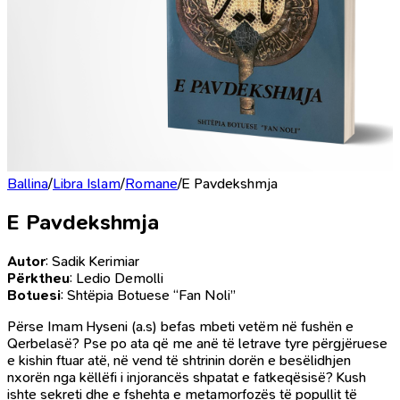
Ballina
/
Libra Islam
/
Romane
/
E Pavdekshmja
E Pavdekshmja
Autor
: Sadik Kerimiar
Përktheu
: Ledio Demolli
Botuesi
: Shtëpia Botuese “Fan Noli”
Përse Imam Hyseni (a.s) befas mbeti vetëm në fushën e
Qerbelasë? Pse po ata që me anë të letrave tyre përgjëruese
e kishin ftuar atë, në vend të shtrinin dorën e besëlidhjen
nxorën nga këllëfi i injorancës shpatat e fatkeqësisë? Kush
ishte sekreti dhe e fshehta e metamorfozës të popullit të