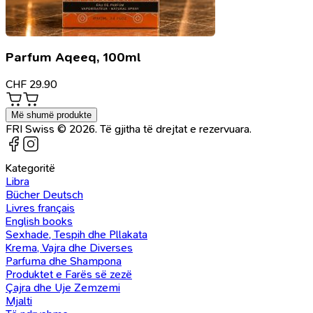
Parfum Aqeeq, 100ml
CHF
29.90
Më shumë produkte
FRI Swiss © 2026. Të gjitha të drejtat e rezervuara.
Kategoritë
Libra
Bücher Deutsch
Livres français
English books
Sexhade, Tespih dhe Pllakata
Krema, Vajra dhe Diverses
Parfuma dhe Shampona
Produktet e Farës së zezë
Çajra dhe Uje Zemzemi
Mjalti