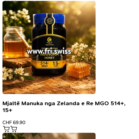
Mjaltë Manuka nga Zelanda e Re MGO 514+,
15+
CHF
69.90