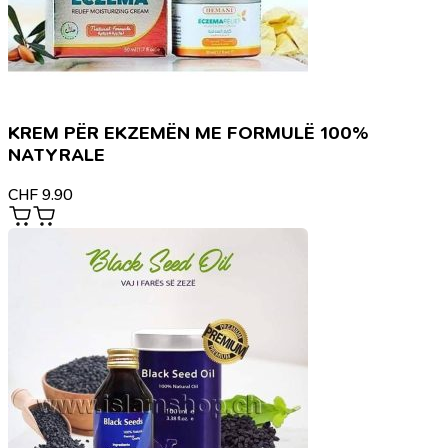
KREM PËR EKZEMËN ME FORMULË 100%
NATYRALE
CHF
9.90