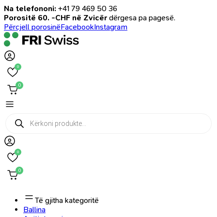
Na telefononi:
+41 79 469 50 36
Porositë 60. -CHF në Zvicër
dërgesa pa pagesë.
Përcjell porosinë
Facebook
Instagram
0
0
Products
search
0
0
Të gjitha kategoritë
Ballina