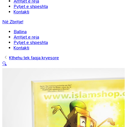
Arritjet e reja
Pytjet e shpeshta
Kontakti
Në Zbritje!
Ballina
Arritjet e reja
Pytjet e shpeshta
Kontakti
Kthehu tek faqja kryesore
🔍