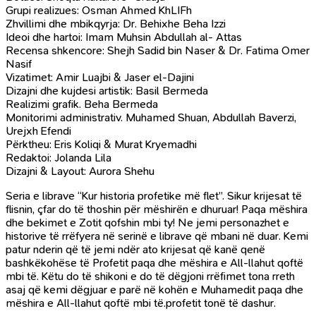
Grupi realizues: Osman Ahmed KhLIFh
Zhvillimi dhe mbikqyrja: Dr. Behixhe Beha Izzi
Ideoi dhe hartoi: Imam Muhsin Abdullah al- Attas
Recensa shkencore: Shejh Sadid bin Naser & Dr. Fatima Omer
Nasif
Vizatimet: Amir Luajbi & Jaser el-Dajini
Dizajni dhe kujdesi artistik: Basil Bermeda
Realizimi grafik. Beha Bermeda
Monitorimi administrativ. Muhamed Shuan, Abdullah Baverzi,
Urejxh Efendi
Përktheu: Eris Koliqi & Murat Kryemadhi
Redaktoi: Jolanda Lila
Dizajni & Layout: Aurora Shehu
Seria e librave “Kur historia profetike më flet”. Sikur krijesat të
flisnin, çfar do të thoshin për mëshirën e dhuruar! Paqa mëshira
dhe bekimet e Zotit qofshin mbi ty! Ne jemi personazhet e
historive të rrëfyera në serinë e librave që mbani në duar. Kemi
patur nderin që të jemi ndër ato krijesat që kanë qenë
bashkëkohëse të Profetit paqa dhe mëshira e All-llahut qoftë
mbi të. Këtu do të shikoni e do të dëgjoni rrëfimet tona rreth
asaj që kemi dëgjuar e parë në kohën e Muhamedit paqa dhe
mëshira e All-llahut qoftë mbi të.profetit tonë të dashur.