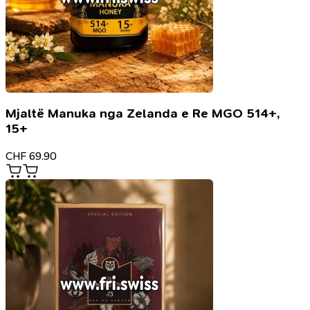
Mjaltë Manuka nga Zelanda e Re MGO 514+,
15+
CHF
69.90