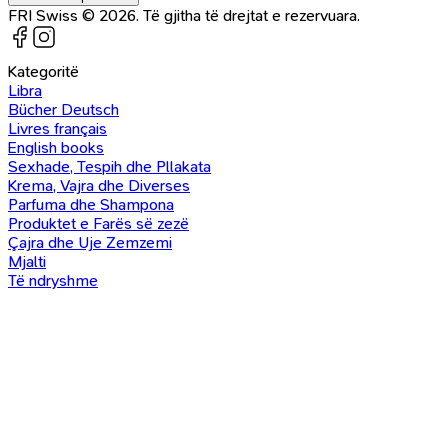
FRI Swiss © 2026. Të gjitha të drejtat e rezervuara.
Kategoritë
Libra
Bücher Deutsch
Livres français
English books
Sexhade, Tespih dhe Pllakata
Krema, Vajra dhe Diverses
Parfuma dhe Shampona
Produktet e Farës së zezë
Çajra dhe Uje Zemzemi
Mjalti
Të ndryshme