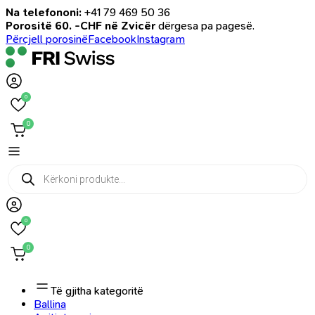
Na telefononi:
+41 79 469 50 36
Porositë 60. -CHF në Zvicër
dërgesa pa pagesë.
Përcjell porosinë
Facebook
Instagram
0
0
Products
search
0
0
Të gjitha kategoritë
Ballina