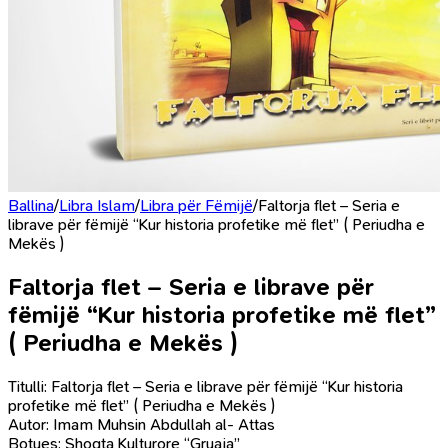
Ballina
/
Libra Islam
/
Libra për Fëmijë
/
Faltorja flet – Seria e
librave për fëmijë “Kur historia profetike më flet” ( Periudha e
Mekës )
Faltorja flet – Seria e librave për
fëmijë “Kur historia profetike më flet”
( Periudha e Mekës )
Titulli: Faltorja flet – Seria e librave për fëmijë “Kur historia
profetike më flet” ( Periudha e Mekës )
Autor: Imam Muhsin Abdullah al- Attas
Botues: Shoqta Kulturore “Gruaja”