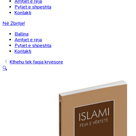
Arritjet e reja
Pytjet e shpeshta
Kontakti
Në Zbritje!
Ballina
Arritjet e reja
Pytjet e shpeshta
Kontakti
Kthehu tek faqja kryesore
🔍