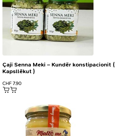
Çaji Senna Meki – Kundër konstipacionit (
Kapsllëkut )
CHF
7.90