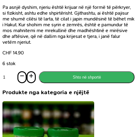
Pa asnjë dyshim, njeriu është krijuar në një formë të përkryer,
si fizikisht, ashtu edhe shpirtërisht. Gjithashtu, ai është pajisur
me shumë cilësi të larta, të cilat i japin mundësinë të bëhet mik
i Hakut. Kur shohim me syrin e zemrës, është e pamundur të
mos mahnitemi me mrekullinë dhe madhështinë e mirësive
dhe aftësive, që në dallim nga krijesat e tjera, i janë falur
vetëm njeriut.
CHF
14.90
6 stok
Sasi
Shto në shportë
Islami
feja
e
Produkte nga kategoria e njëjtë
vërtetë