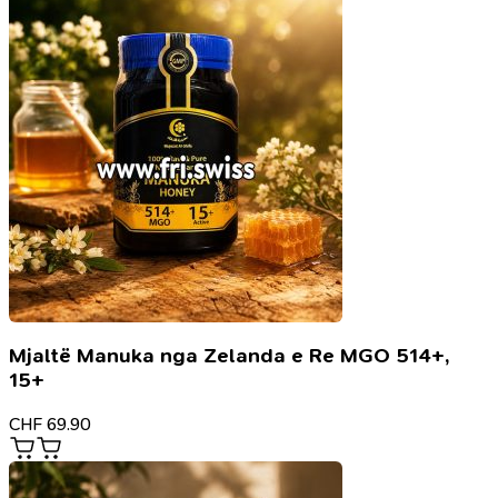
Mjaltë Manuka nga Zelanda e Re MGO 514+,
15+
CHF
69.90