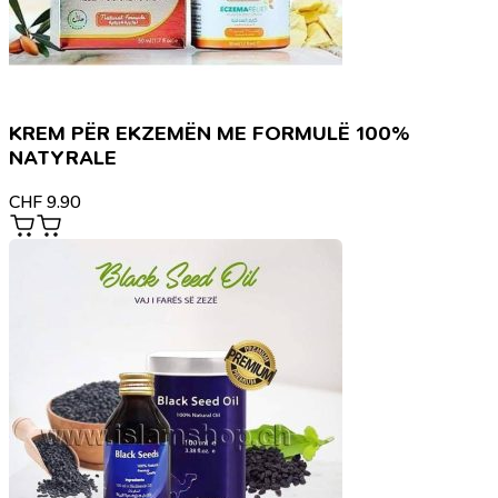
KREM PËR EKZEMËN ME FORMULË 100%
NATYRALE
CHF
9.90