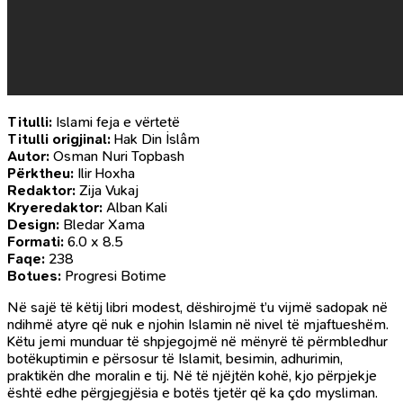
Titulli:
Islami feja e vërtetë
Titulli origjinal:
Hak Din İslâm
Autor:
Osman Nuri Topbash
Përktheu:
Ilir Hoxha
Redaktor:
Zija Vukaj
Kryeredaktor:
Alban Kali
Design:
Bledar Xama
Formati:
6.0 x 8.5
Faqe:
238
Botues:
Progresi Botime
Në sajë të këtij libri modest, dëshirojmë t’u vijmë sadopak në
ndihmë atyre që nuk e njohin Islamin në nivel të mjaftueshëm.
Këtu jemi munduar të shpjegojmë në mënyrë të përmbledhur
botëkuptimin e përsosur të Islamit, besimin, adhurimin,
praktikën dhe moralin e tij. Në të njëjtën kohë, kjo përpjekje
është edhe përgjegjësia e botës tjetër që ka çdo mysliman.