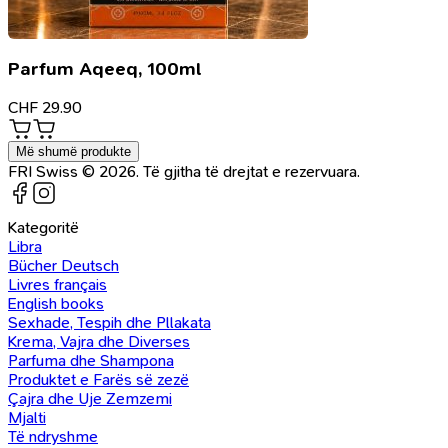
Parfum Aqeeq, 100ml
CHF
29.90
Më shumë produkte
FRI Swiss © 2026. Të gjitha të drejtat e rezervuara.
Kategoritë
Libra
Bücher Deutsch
Livres français
English books
Sexhade, Tespih dhe Pllakata
Krema, Vajra dhe Diverses
Parfuma dhe Shampona
Produktet e Farës së zezë
Çajra dhe Uje Zemzemi
Mjalti
Të ndryshme