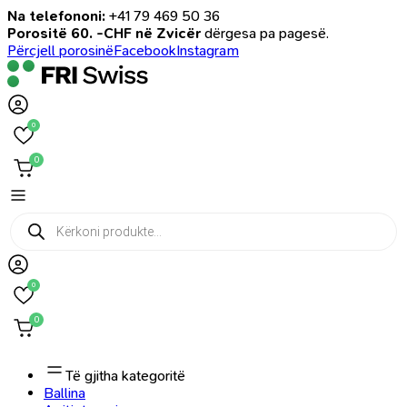
Na telefononi:
+41 79 469 50 36
Porositë 60. -CHF në Zvicër
dërgesa pa pagesë.
Përcjell porosinë
Facebook
Instagram
0
0
Products
search
0
0
Të gjitha kategoritë
Ballina