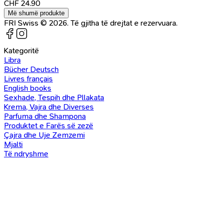
CHF
24.90
Më shumë produkte
FRI Swiss © 2026. Të gjitha të drejtat e rezervuara.
Kategoritë
Libra
Bücher Deutsch
Livres français
English books
Sexhade, Tespih dhe Pllakata
Krema, Vajra dhe Diverses
Parfuma dhe Shampona
Produktet e Farës së zezë
Çajra dhe Uje Zemzemi
Mjalti
Të ndryshme