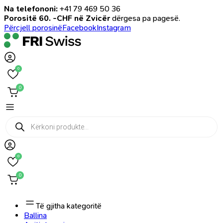
Na telefononi:
+41 79 469 50 36
Porositë 60. -CHF në Zvicër
dërgesa pa pagesë.
Përcjell porosinë
Facebook
Instagram
0
0
Products
search
0
0
Të gjitha kategoritë
Ballina