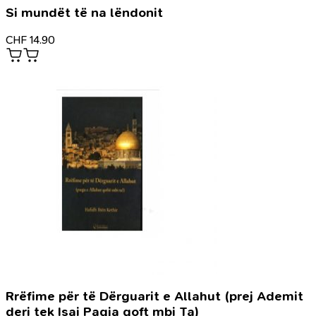
Si mundët të na lëndonit
CHF
14.90
Rrëfime për të Dërguarit e Allahut (prej Ademit
deri tek Isai Paqja qoft mbi Ta)