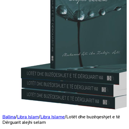
Ballina
/
Libra Islam
/
Libra Islame
/
Lotët dhe buzëqeshjet e të
Dërguarit alejhi selam