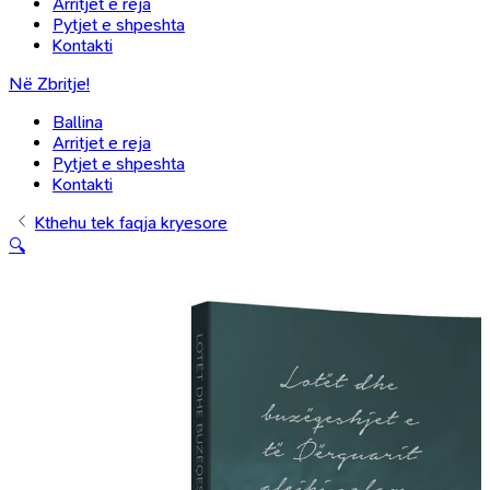
Arritjet e reja
Pytjet e shpeshta
Kontakti
Në Zbritje!
Ballina
Arritjet e reja
Pytjet e shpeshta
Kontakti
Kthehu tek faqja kryesore
🔍