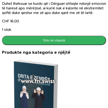
Duhet theksuar se kurdo që i Dërguari shfaqte ndonjë emocion
të haresë apo mërëzisë, ai kurrë nuk e kalonte në ekstremitet
qoftë duke qeshur me zë apo duke qarë me zë të lartë.
CHF
16.00
1 stok
Shto në shportë
Produkte nga kategoria e njëjtë