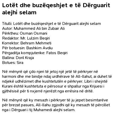
Lotët dhe buzëqeshjet e të Dërguarit
alejhi selam
Titulli: Lotët dhe buzëqeshjet e të Dërguarit alejhi selam
Autor: Muhammed Ali bin Zubair Ali
Përktheu: Osman Osmani
Redaktor: Mr. Lulzim Beqiri
Korrektor: Behram Mehmeti
Për botuesin: Bashkim Avdiu
Përgaditja kompjuterike: Fatos Beqiri
Ballina: Doril Kraja
Botues: Sira
Në mënyrë që çdo njeri të jetoj një jetë të përkryer në
harmoni dhe me bindje ndaj urdhërave të All-llahut, ai duhet të
ndjekë udhëzimet dhe kushtetutën e përkryer. Libri i shejntë
Kurani është kushtetuta e përsosur e shpallur nga Krijuesi i
gjithësisë për ti nxjerrë njerëzit nga errësira në dritë.
Në mënyrë që ky mesazh i përkryer të ju jepet besimtarëve
për brezat pasues, All-llahu zgjodhi që ky mesazh të përcillet
nga i Dërguari i tij Muhamedi alejhi selam.