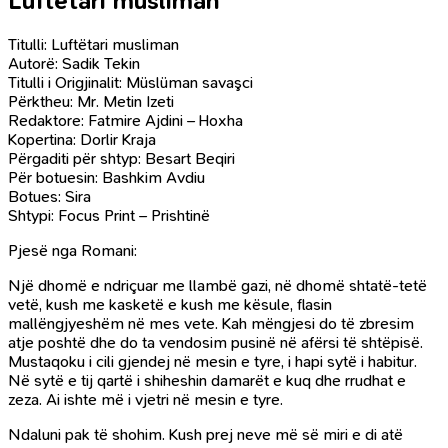
Luftëtari musliman
Titulli: Luftëtari musliman
Autorë: Sadik Tekin
Titulli i Origjinalit: Müslüman savaşci
Përktheu: Mr. Metin Izeti
Redaktore: Fatmire Ajdini – Hoxha
Kopertina: Dorlir Kraja
Përgaditi për shtyp: Besart Beqiri
Për botuesin: Bashkim Avdiu
Botues: Sira
Shtypi: Focus Print – Prishtinë
Pjesë nga Romani:
Një dhomë e ndriçuar me llambë gazi, në dhomë shtatë-tetë
vetë, kush me kasketë e kush me kësule, flasin
mallëngjyeshëm në mes vete. Kah mëngjesi do të zbresim
atje poshtë dhe do ta vendosim pusinë në afërsi të shtëpisë.
Mustaqoku i cili gjendej në mesin e tyre, i hapi sytë i habitur.
Në sytë e tij qartë i shiheshin damarët e kuq dhe rrudhat e
zeza. Ai ishte më i vjetri në mesin e tyre.
Ndaluni pak të shohim. Kush prej neve më së miri e di atë