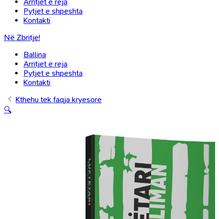
Arritjet e reja
Pytjet e shpeshta
Kontakti
Në Zbritje!
Ballina
Arritjet e reja
Pytjet e shpeshta
Kontakti
Kthehu tek faqja kryesore
🔍