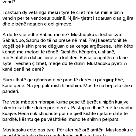
vend?
I caktuan dy veta nga mesi i tyre të cilët më së miri e dinin
vendin për të vendosur pusinë. Njëri- tjetrit i sqaruan disa gjëra
dhe e bënë ndarjen e obligimeve.
A do të vijë edhe Sabriu me ne? Mustaqoku ia lëshoi sytë
Sabriut. Jo, Sabriu do të na presë në mal. Prej kasetofonit të
vogël që kishin pranë dëgjuan disa këngë argëtuese. Ishin këto
këngë me melodi të rëndë. Qeshën, hëngrën, u shanë,
mbështollën duhan, pinë e u kollitën. Pastaj u ngritën e i lanë
sytë, i veshën çizmet, meqë do të dilnin. Mustaqoku pyeti: A
kanë qenë në derë?
Burri i thatë që qëndronte në prag të derës, u përgjigj: Ehë,
kanë qenë. Na jep pak mish ti hedhim. Mos të na bëj tela she i
panderi.
Tre veta mbetën mbrapa, kurse pesë të tjerët u hipën kuajve,
ulën kokat dhe dolën prej derës. Pastaj ua dhanë me të madhe
kuajve. Hëna nuk shndriste por në qiell kishte njëfarë drite të
bardhë, kështu që pa vështirësi mund të shihnin përpara.
Mustaqoku ecte pas tyre. Për afer një orë arritën. Mustaqoku e
ngadalësoi kalin dhe e ngriti dorën. Edhe të tjerët i