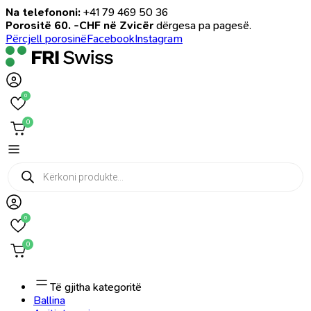
Na telefononi:
+41 79 469 50 36
Porositë 60. -CHF në Zvicër
dërgesa pa pagesë.
Përcjell porosinë
Facebook
Instagram
0
0
Products
search
0
0
Të gjitha kategoritë
Ballina