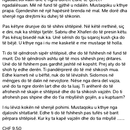
ngadalësuan. Më në fund të gjithë u ndalën. Mustaqoku u kthye
prapa. Gjendeshin në një hapësirë brenda në mal. Me dorë dha
shenjë nga drejtimi ku duhej të shkonin.
Pas këtyre drunjve do të shihni shtëpinë. Në këtë rrethinë, siç
e dini, nuk ka shtëpi tjetër. Sabriu dhe Xhaferi do të presin këtu.
Pas kësaj bisedë nuk ka. Unë sërish do tju sqaroj kush çka do
të bëjë. U kthye nga i riu me kasketë e me mustaqe të holla.
Ti do të qëndrosh sipër shtëpisë, dhe do të fshihesh në fund të
murit. Do të qëndrosh ashtu që të mos shihesh prej dritares.
Unë do të fshihem pas gardhit jashtë në kopsht. Prej aty do të
shoh ty edhe derën. Ti pandërprerë do të më shikosh mua.
Edhe kiameti në u bëftë, nuk do të lëvizësh. Sidomos në
mëngjes do të dalin në nevojtore. Nëse nga dera del vajza,
unë do ta ngre dorën lart dhe do ta luaj. Ti arëherë do të
afrohesh në skajin e shtëpisë dhe do ta shikosh vajzën. Do ti
afrohesh pas shpine dhe do t’ia mbyllësh gojën, a u kuptuam?
I riu lëvizi kokën në shenjë pohimi. Mustaqoku u kthye nga
djaloshi shtatlartë. Edhe ti do të fshihesh pas tufës së barit
përpara shtëpisë. Kur ky ta kapë vajzën dhe do tia mbyllë …….
CHF
9.50