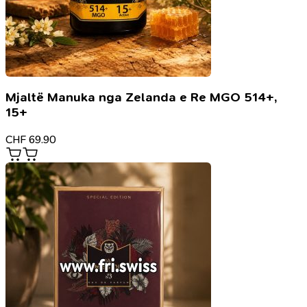
Mjaltë Manuka nga Zelanda e Re MGO 514+,
15+
CHF
69.90