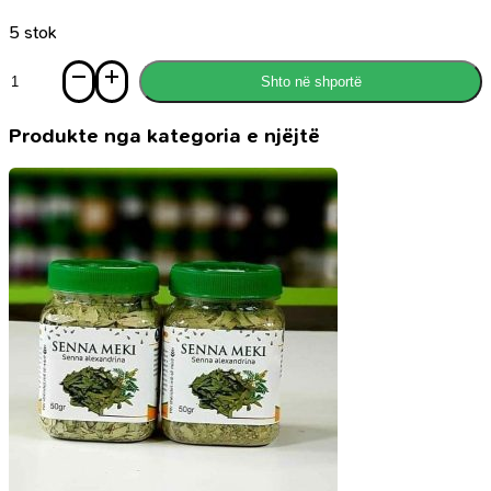
5 stok
Sasi
Shto në shportë
Luftëtari
musliman
Produkte nga kategoria e njëjtë