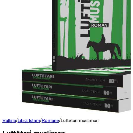
Ballina
/
Libra Islam
/
Romane
/
Luftëtari musliman