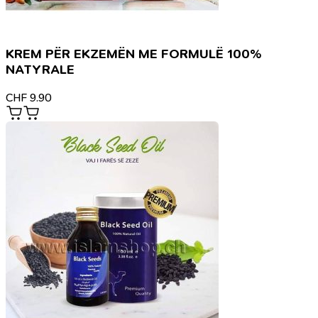
KREM PËR EKZEMËN ME FORMULË 100%
NATYRALE
CHF
9.90