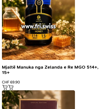
Mjaltë Manuka nga Zelanda e Re MGO 514+,
15+
CHF
69.90