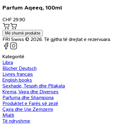
Parfum Aqeeq, 100ml
CHF
29.90
Më shumë produkte
FRI Swiss © 2026. Të gjitha të drejtat e rezervuara.
Kategoritë
Libra
Bücher Deutsch
Livres français
English books
Sexhade, Tespih dhe Pllakata
Krema, Vajra dhe Diverses
Parfuma dhe Shampona
Produktet e Farës së zezë
Çajra dhe Uje Zemzemi
Mjalti
Të ndryshme