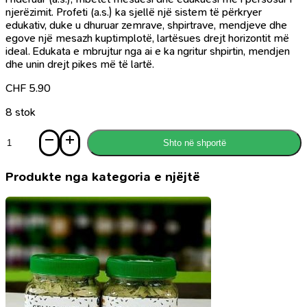
njerëzimit. Profeti (a.s.) ka sjellë një sistem të përkryer
edukativ, duke u dhuruar zemrave, shpirtrave, mendjeve dhe
egove një mesazh kuptimplotë, lartësues drejt horizontit më
ideal. Edukata e mbrujtur nga ai e ka ngritur shpirtin, mendjen
dhe unin drejt pikes më të lartë.
CHF
5.90
8 stok
Sasi
Shto në shportë
Mëshira
më
e
Produkte nga kategoria e njëjtë
madhe
hyjnore