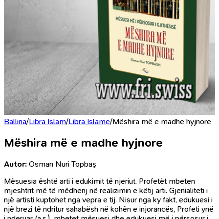
Ballina
/
Libra Islam
/
Libra Islame
/
Mëshira më e madhe hyjnore
Mëshira më e madhe hyjnore
Autor:
Osman Nuri Topbaş
Mësuesia është arti i edukimit të njeriut. Profetët mbeten
mjeshtrit më të mëdhenj në realizimin e këtij arti. Gjenialiteti i
një artisti kuptohet nga vepra e tij. Nisur nga ky fakt, edukuesi i
një brezi të ndritur sahabësh në kohën e injorancës, Profeti ynë
i nderuar (a.s.), mbetet mësuesi dhe edukuesi më i përsosur i