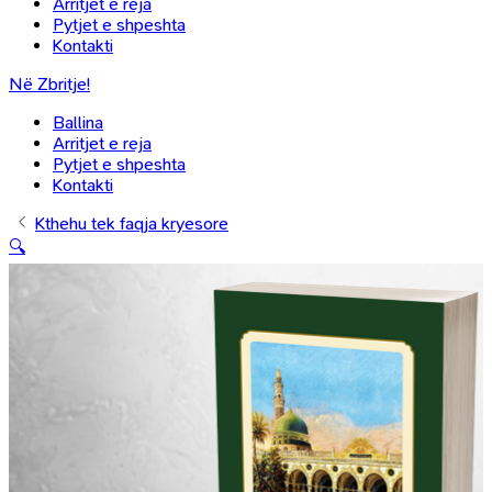
Arritjet e reja
Pytjet e shpeshta
Kontakti
Në Zbritje!
Ballina
Arritjet e reja
Pytjet e shpeshta
Kontakti
Kthehu tek faqja kryesore
🔍