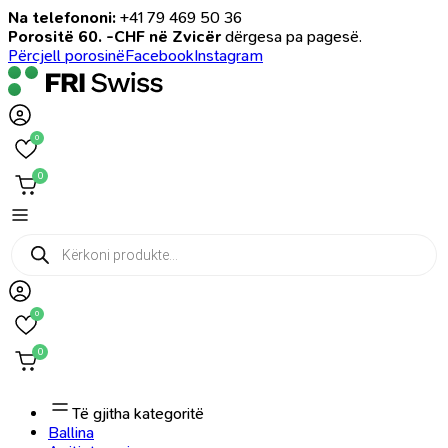
Na telefononi:
+41 79 469 50 36
Porositë 60. -CHF në Zvicër
dërgesa pa pagesë.
Përcjell porosinë
Facebook
Instagram
0
0
Products
search
0
0
Të gjitha kategoritë
Ballina