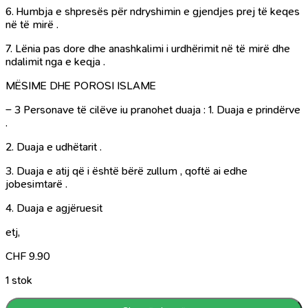
6. Humbja e shpresës për ndryshimin e gjendjes prej të keqes
në të mirë .
7. Lënia pas dore dhe anashkalimi i urdhërimit në të mirë dhe
ndalimit nga e keqja .
MËSIME DHE POROSI ISLAME
– 3 Personave të cilëve iu pranohet duaja : 1. Duaja e prindërve
.
2. Duaja e udhëtarit .
3. Duaja e atij që i është bërë zullum , qoftë ai edhe
jobesimtarë .
4. Duaja e agjëruesit
etj,
CHF
9.90
1 stok