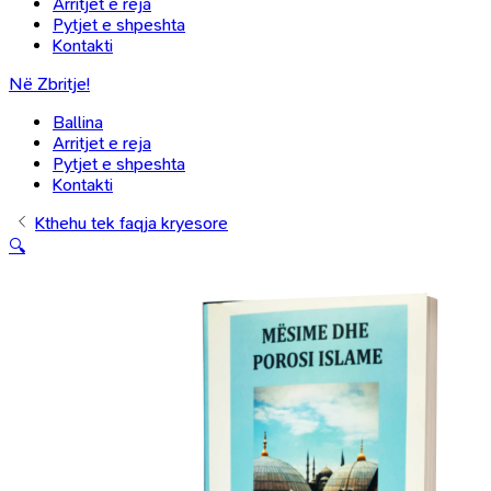
Arritjet e reja
Pytjet e shpeshta
Kontakti
Në Zbritje!
Ballina
Arritjet e reja
Pytjet e shpeshta
Kontakti
Kthehu tek faqja kryesore
🔍