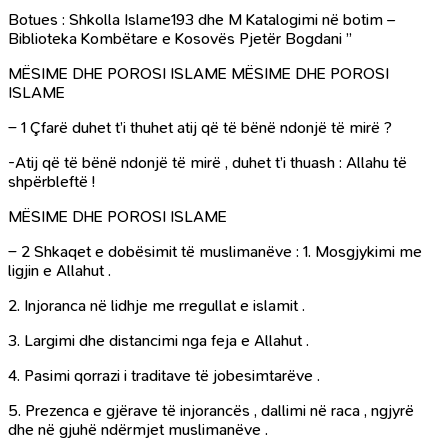
Botues : Shkolla Islame193 dhe M Katalogimi në botim –
Biblioteka Kombëtare e Kosovës Pjetër Bogdani ”
MËSIME DHE POROSI ISLAME MËSIME DHE POROSI
ISLAME
– 1 Çfarë duhet t’i thuhet atij që të bënë ndonjë të mirë ?
-Atij që të bënë ndonjë të mirë , duhet t’i thuash : Allahu të
shpërbleftë !
MËSIME DHE POROSI ISLAME
– 2 Shkaqet e dobësimit të muslimanëve : 1. Mosgjykimi me
ligjin e Allahut .
2. Injoranca në lidhje me rregullat e islamit .
3. Largimi dhe distancimi nga feja e Allahut .
4. Pasimi qorrazi i traditave të jobesimtarëve .
5. Prezenca e gjërave të injorancës , dallimi në raca , ngjyrë
dhe në gjuhë ndërmjet muslimanëve .