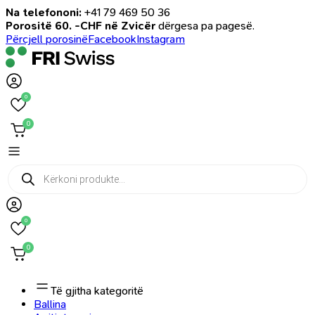
Na telefononi:
+41 79 469 50 36
Porositë 60. -CHF në Zvicër
dërgesa pa pagesë.
Përcjell porosinë
Facebook
Instagram
0
0
Products
search
0
0
Të gjitha kategoritë
Ballina