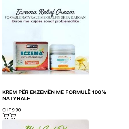
KREM PËR EKZEMËN ME FORMULË 100%
NATYRALE
CHF
9.90