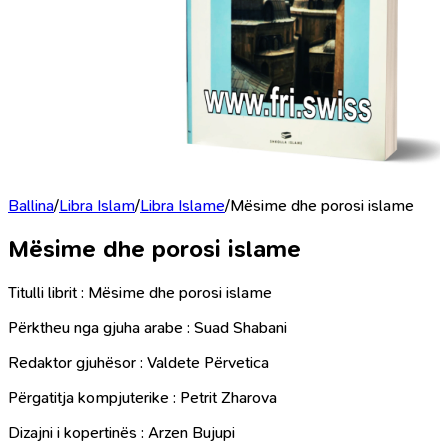
Ballina
/
Libra Islam
/
Libra Islame
/
Mësime dhe porosi islame
Mësime dhe porosi islame
Titulli librit : Mësime dhe porosi islame
Përktheu nga gjuha arabe : Suad Shabani
Redaktor gjuhësor : Valdete Përvetica
Përgatitja kompjuterike : Petrit Zharova
Dizajni i kopertinës : Arzen Bujupi