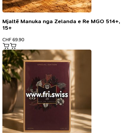
Mjaltë Manuka nga Zelanda e Re MGO 514+,
15+
CHF
69.90