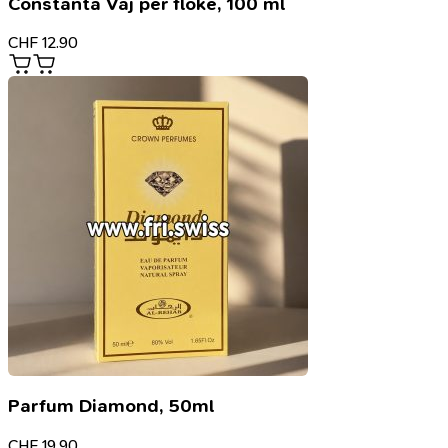
Constanta Vaj për flokë, 100 ml
CHF
12.90
Parfum Diamond, 50ml
CHF
19.90