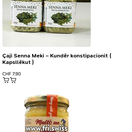
Çaji Senna Meki – Kundër konstipacionit (
Kapsllëkut )
CHF
7.90