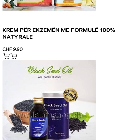
KREM PËR EKZEMËN ME FORMULË 100%
NATYRALE
CHF
9.90