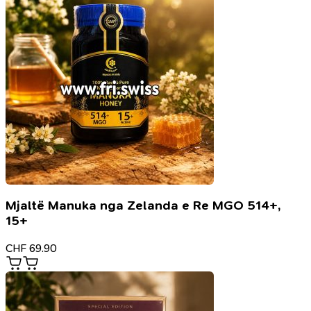
Mjaltë Manuka nga Zelanda e Re MGO 514+,
15+
CHF
69.90