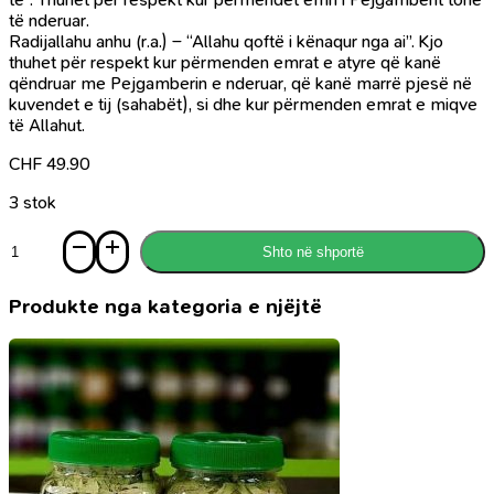
të nderuar.
Radijallahu anhu (r.a.) – “Allahu qoftë i kënaqur nga ai”. Kjo
thuhet për respekt kur përmenden emrat e atyre që kanë
qëndruar me Pejgamberin e nderuar, që kanë marrë pjesë në
kuvendet e tij (sahabët), si dhe kur përmenden emrat e miqve
të Allahut.
CHF
49.90
3 stok
Sasi
Shto në shportë
Pejgamberi
im
i
Produkte nga kategoria e njëjtë
dashur
në
365
ditë