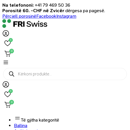
Na telefononi:
+41 79 469 50 36
Porositë 60. -CHF në Zvicër
dërgesa pa pagesë.
Përcjell porosinë
Facebook
Instagram
0
0
Products
search
0
0
Të gjitha kategoritë
Ballina