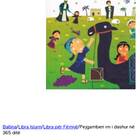
Ballina
/
Libra Islam
/
Libra për Fëmijë
/
Pejgamberi im i dashur në
365 ditë