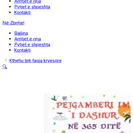
Arritjet e reja
Pytjet e shpeshta
Kontakti
Në Zbritje!
Ballina
Arritjet e reja
Pytjet e shpeshta
Kontakti
Kthehu tek faqja kryesore
🔍