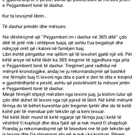
e Pejgamberit tonë të dashur.
Kur ta lexojmë librin…
Të dashur prindër dhe mësues:
Ne dëshirojmë që “Pejgamberi im i dashur në 365 ditë” çdo
ditë të jetë mik i shtëpive tuaja, që ashtu t’ua begatojë dhe
ndriçojë orët që i kaloni në familjen tuaj.
Libri është përgatitur me qëllim që të lexohet gjatë një viti. Për
këtë arsye në këtë libër ka 365 tregime të zgjedhura nga jeta
e Pejgamberit tonë të dashur. Tregimet janë radhitur në
mënyrë kronologjike, andaj ne ju rekomandojmë që bashkë
me fëmijën tuaj t’i lexoni nga dita e parë e deri te dita e treqind
e gjashtëdhjetë e pestë, ashtu që polotësisht ta mësoni jetën
e Pejgamberit tonë të dashur.
Meqë fëmijët shpejt mërziten nga leximi juaj, ju kishim lutur që
çdo ditë duhet të lexoni nga një pjesë të librit. Në këtë mënyrë
fëmija do të bëhet kureshtar për tregimin tjetër dhe do të ketë
kohë për të menduar për tekstin që ia keni lexuar.
Në këtë libër mund të ketë ngjarje që fëmija juaj i ketë të
vështirë t’i kuptojë dhe disa fjalë që ai nuk mund t’i shqiptojë.
Prandaj ju rekomandojmë që të bisedoni me të për tekstin që
ia lexoni dhe t’ia shpjegoni ato që ai nuk i ka kuptuar. Bëjeni