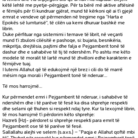
këtë lehtë me pyetje-përgjigje. Për ta bërë më aktive aftësinë
e fëmijës për t’i kundruar gjërat, mund të kërkoni që ai t’i gjejë
emrat e vendeve që përmenden në tregime nga “Harta e
Epokës së lumturisë”, të cilën ua kemi dhuruar bashkë me
librin.
Duke përfituar nga sistemimi i temave të librit, në veçanti
mund t’i zbuloni cilësitë e pashoqe, si: bujaria, besnikëria,
mikpritja, drejtësia, pajtimi dhe falja e Pejgamberit tonë të
dashur dhe e sahabëve të tij të ndershëm. Po ashtu me këto
modele të moralit të lartë mund të zhvilloni edhe karakterin e
fëmijëve tuaj.
I lutemi Allahut që të edukojmë një brez i cili do të marrë
mësim nga morali i Pejgamberit tonë të nderuar…
Të mos harrojmë…
Kur përmendet emri i Pejgamberit të nderuar, i sahabëve të
ndershëm dhe i të parëve të fesë ka disa shprehje respekti
dhe selami që thuhen si respekt ndaj tyre. Kur ta lexojmë librin,
të mos harrojmë t’i përdorim këto shprehje:
Hazreti (Hz)- përdoret si shprehje respekti para emrit të
Pejgamberit ose të të parëve të fesë.
Sallallahu alejhi ve selem (s.a.v.s.) – “Paqja e Allahut qoftë mbi
të”. Thuhet për respekt kur përmendet emri i Pejgamberit tonë