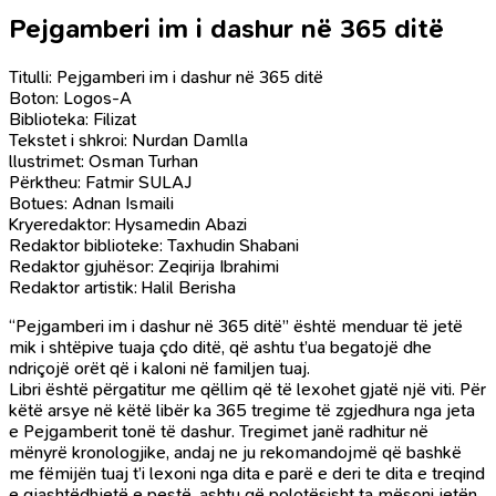
Pejgamberi im i dashur në 365 ditë
Titulli: Pejgamberi im i dashur në 365 ditë
Boton: Logos-A
Biblioteka: Filizat
Tekstet i shkroi: Nurdan Damlla
llustrimet: Osman Turhan
Përktheu: Fatmir SULAJ
Botues: Adnan Ismaili
Kryeredaktor: Hysamedin Abazi
Redaktor biblioteke: Taxhudin Shabani
Redaktor gjuhësor: Zeqirija Ibrahimi
Redaktor artistik: Halil Berisha
“Pejgamberi im i dashur në 365 ditë” është menduar të jetë
mik i shtëpive tuaja çdo ditë, që ashtu t’ua begatojë dhe
ndriçojë orët që i kaloni në familjen tuaj.
Libri është përgatitur me qëllim që të lexohet gjatë një viti. Për
këtë arsye në këtë libër ka 365 tregime të zgjedhura nga jeta
e Pejgamberit tonë të dashur. Tregimet janë radhitur në
mënyrë kronologjike, andaj ne ju rekomandojmë që bashkë
me fëmijën tuaj t’i lexoni nga dita e parë e deri te dita e treqind
e gjashtëdhjetë e pestë, ashtu që polotësisht ta mësoni jetën