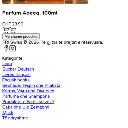
Parfum Aqeeq, 100ml
CHF
29.90
Më shumë produkte
FRI Swiss © 2026. Të gjitha të drejtat e rezervuara.
Kategoritë
Libra
Bücher Deutsch
Livres français
English books
Sexhade, Tespih dhe Pllakata
Krema, Vajra dhe Diverses
Parfuma dhe Shampona
Produktet e Farës së zezë
Çajra dhe Uje Zemzemi
Mjalti
Të ndryshme