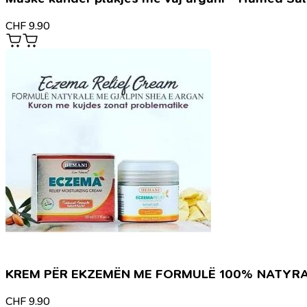
CHF
9.90
KREM PËR EKZEMËN ME FORMULË 100% NATYR
CHF
9.90