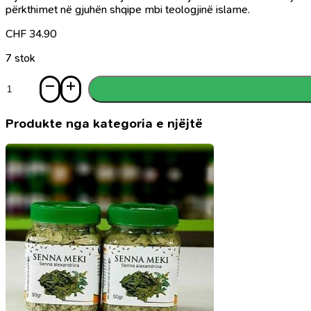
përkthimet në gjuhën shqipe mbi teologjinë islame.
CHF
34.90
7 stok
Sasi
Studime
Kur'anore
Produkte nga kategoria e njëjtë