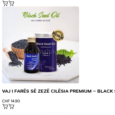
VAJ I FARËS SË ZEZË CILËSIA PREMIUM – BLAC
CHF
14.90