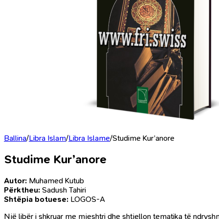
Ballina
/
Libra Islam
/
Libra Islame
/
Studime Kur’anore
Studime Kur’anore
Autor:
Muhamed Kutub
Përktheu:
Sadush Tahiri
Shtëpia botuese:
LOGOS-A
Një libër i shkruar me mjeshtri dhe shtjellon tematika të ndrysh