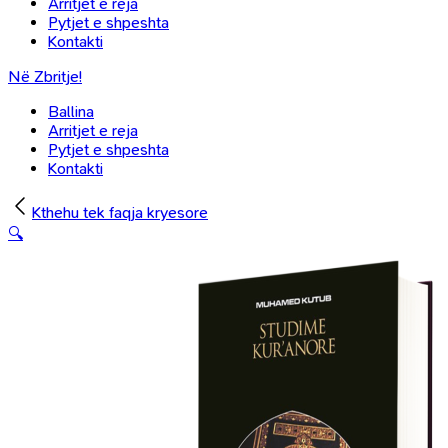
Arritjet e reja
Pytjet e shpeshta
Kontakti
Në Zbritje!
Ballina
Arritjet e reja
Pytjet e shpeshta
Kontakti
Kthehu tek faqja kryesore
🔍