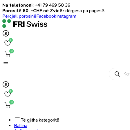
Na telefononi:
+41 79 469 50 36
Porositë 60. -CHF në Zvicër
dërgesa pa pagesë.
Përcjell porosinë
Facebook
Instagram
0
0
Products
search
0
0
Të gjitha kategoritë
Ballina