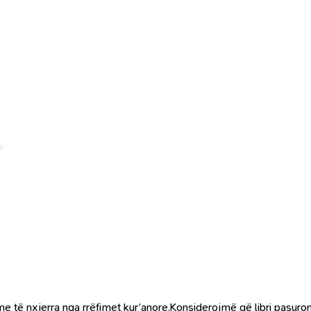
me të nxjerra nga rrëfimet kur’anore.Konsiderojmë që libri pasuro