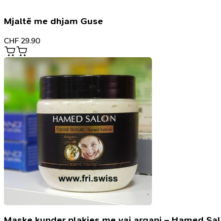
Mjaltë me dhjam Guse
CHF
29.90
Maske kunder plakjes me vaj argani – Hamed Sa