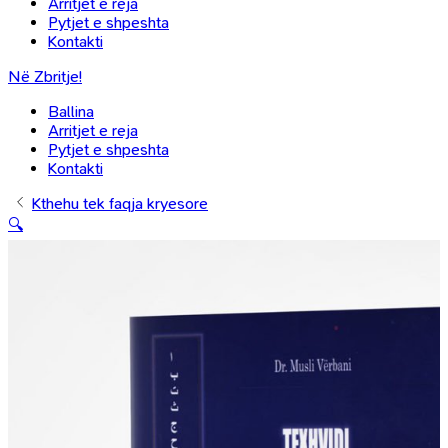
Arritjet e reja
Pytjet e shpeshta
Kontakti
Në Zbritje!
Ballina
Arritjet e reja
Pytjet e shpeshta
Kontakti
Kthehu tek faqja kryesore
🔍