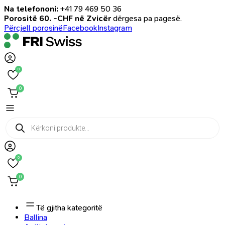
Na telefononi:
+41 79 469 50 36
Porositë 60. -CHF në Zvicër
dërgesa pa pagesë.
Përcjell porosinë
Facebook
Instagram
0
0
Products
search
0
0
Të gjitha kategoritë
Ballina