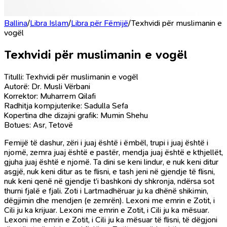
Ballina
/
Libra Islam
/
Libra për Fëmijë
/
Texhvidi për muslimanin e
vogël
Texhvidi për muslimanin e vogël
Titulli: Texhvidi për muslimanin e vogël
Autorë: Dr. Musli Vërbani
Korrektor: Muharrem Qilafi
Radhitja kompjuterike: Sadulla Sefa
Kopertina dhe dizajni grafik: Mumin Shehu
Botues: Asr, Tetovë
Femijë të dashur, zëri i juaj është i ëmbël, trupi i juaj është i
njomë, zemra juaj është e pastër, mendja juaj është e kthjellët,
gjuha juaj është e njomë. Ta dini se keni lindur, e nuk keni ditur
asgjë, nuk keni ditur as te flisni, e tash jeni në gjendje të flisni,
nuk keni qenë në gjendje t’i bashkoni dy shkronja, ndërsa sot
thurni fjalë e fjali. Zoti i Lartmadhëruar ju ka dhënë shikimin,
dëgjimin dhe mendjen (e zemrën). Lexoni me emrin e Zotit, i
Cili ju ka krijuar. Lexoni me emrin e Zotit, i Cili ju ka mësuar.
Lexoni me emrin e Zotit, i Cili ju ka mësuar të flisni, të dëgjoni