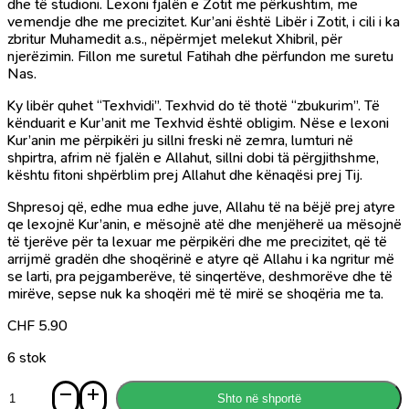
dhe të studioni. Lexoni fjalën e Zotit me përkushtim, me
vemendje dhe me precizitet. Kur’ani është Libër i Zotit, i cili i ka
zbritur Muhamedit a.s., nëpërmjet melekut Xhibril, për
njerëzimin. Fillon me suretul Fatihah dhe përfundon me suretu
Nas.
Ky libër quhet “Texhvidi”. Texhvid do të thotë “zbukurim”. Të
kënduarit e Kur’anit me Texhvid është obligim. Nëse e lexoni
Kur’anin me përpikëri ju sillni freski në zemra, lumturi në
shpirtra, afrim në fjalën e Allahut, sillni dobi tä përgjithshme,
kështu fitoni shpërblim prej Allahut dhe kënaqësi prej Tij.
Shpresoj që, edhe mua edhe juve, Allahu të na bëjë prej atyre
qe lexojnë Kur’anin, e mësojnë atë dhe menjëherë ua mësojnë
të tjerëve për ta lexuar me përpikëri dhe me precizitet, që të
arrijmë gradën dhe shoqërinë e atyre që Allahu i ka ngritur më
se larti, pra pejgamberëve, të sinqertëve, deshmorëve dhe të
mirëve, sepse nuk ka shoqëri më të mirë se shoqëria me ta.
CHF
5.90
6 stok
Sasi
Shto në shportë
Texhvidi