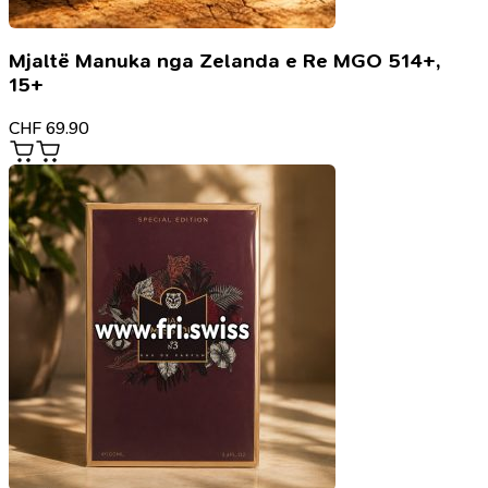
Mjaltë Manuka nga Zelanda e Re MGO 514+,
15+
CHF
69.90