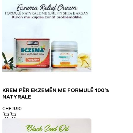
KREM PËR EKZEMËN ME FORMULË 100%
NATYRALE
CHF
9.90