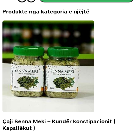
për
muslimanin
Produkte nga kategoria e njëjtë
e
vogël
Çaji Senna Meki – Kundër konstipacionit (
Kapsllëkut )