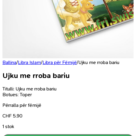
Ballina
/
Libra Islam
/
Libra për Fëmijë
/
Ujku me rroba bariu
Ujku me rroba bariu
Titulli: Ujku me rroba bariu
Botues: Toper
Përralla për fëmijë
CHF
5.90
1 stok