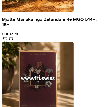
Mjaltë Manuka nga Zelanda e Re MGO 514+,
15+
CHF
69.90