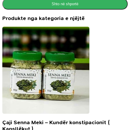
Shto në shportë
Produkte nga kategoria e njëjtë
Çaji Senna Meki – Kundër konstipacionit (
Kapsllëkut )