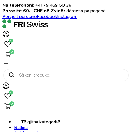
Na telefononi:
+41 79 469 50 36
Porositë 60. -CHF në Zvicër
dërgesa pa pagesë.
Përcjell porosinë
Facebook
Instagram
0
0
Products
search
0
0
Të gjitha kategoritë
Ballina