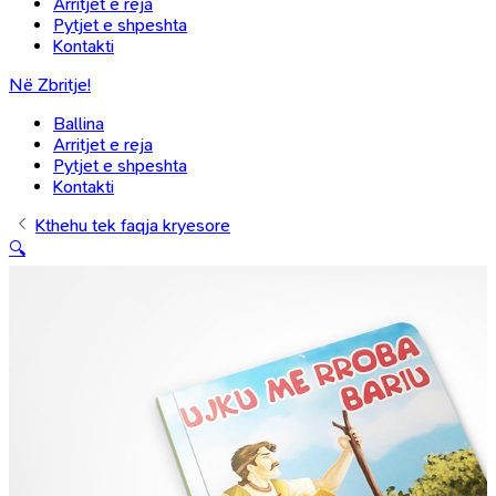
Arritjet e reja
Pytjet e shpeshta
Kontakti
Në Zbritje!
Ballina
Arritjet e reja
Pytjet e shpeshta
Kontakti
Kthehu tek faqja kryesore
🔍