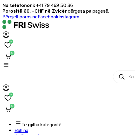
Na telefononi:
+41 79 469 50 36
Porositë 60. -CHF në Zvicër
dërgesa pa pagesë.
Përcjell porosinë
Facebook
Instagram
0
0
Products
search
0
0
Të gjitha kategoritë
Ballina