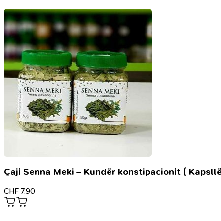
Çaji Senna Meki – Kundër konstipacionit ( Kapsllë
CHF
7.90