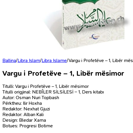
Ballina
/
Libra Islam
/
Libra Islame
/
Vargu i Profetëve – 1, Libër më
Vargu i Profetëve – 1, Libër mësimor
Titulli: Vargu i Profetëve – 1, Libër mësimor
Titulli origjinal: NEBÎLER SİLSİLESİ – 1, Ders kitabı
Autor: Osman Nuri Topbash
Përktheu: Ilir Hoxha
Redaktor: Nexhat Gjuzi
Redaktor: Alban Kali
Design: Bledar Xama
Botues: Progresi Botime