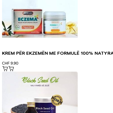
KREM PËR EKZEMËN ME FORMULË 100% NATYR
CHF
9.90