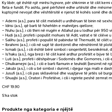
Ky libër, që është një mirësi hyjnore, për shkrimin e të cilit ke
fleta e fundit. Po ashtu, janë përfshirë edhe urtësitë dhe mësim
kuptojmë nevojat dhe vështërsitë e njeriut të kohës sonë dhe duk
– Ademi (a.s.), para të cilit melekët u urdhëruan të binin në sexh
– Idrisi (a.s.), që barti të fshehtën e mahnitjes qiellore;
– Nuhu (a.s.), i cili thirri në rrugën e Allahut pa u lodhur për 950 vi
– Hudi (a.s.), profeti i popullit mohues të Adit, vatrat e të cilëv
– Salihu (a.s.), profeti i popullit të pabindur të Themudit, të ci
– Ibrahimi (a.s.), i cili në sajë të dorëzimit dhe nënshtrimit të plo
– Ismaili (a.s.), i cili është bërë simbol i sinqeritetit, besnikërisë
– Is’haku (a.s.), nga brezi i të cilit kanë ardhur profetët e bijve të Iz
– Luti (a.s.), profeti i dëshpëruar i Sodomës dhe Gomorres, i cili
– Dhulkarnejni (a.s.), i cili e barti flamurin e teuhidit (besimit n
– Jakubi (a.s.), i cili u bë simbol i durimit, i djegur nga malli e dash
– Jusufi (a.s.), i cili pas skllavërisë dhe vuajtjeve të jetës së bu
– Shuajbi (a.s.), Oratori i Profetëve, i cili i ngrinte peshë zemrat
CHF
19.90
S’ka stok
Produkte nga kategoria e njëjtë