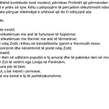
mi dhënë kontributin tonë modest, përmban Profetët që përmenden në
et e jetës së tyre. Këtu u përpoqëm të përcjellim shkurtimisht nd
e përçuar shkëndijat e urtësisë që do t’i ndriçojnë ata:
de;
te rresht;
e u shkatërruan me anë të furtunave të fuqishme;
lët u shkatërruan me themel me anë të tërmeteve;
të ndaj Zotit, i ktheu në trëndafilishte zjarret e Nemrudit mizor;
, dorëzimit dhe nënshtrimit të plotë ndaj Zotit;
raelit;
 e thirri në udhëzim popullin e tij amoral dhe të pabindur deri në mo
ë një Zot të vetëm nga Lindja në Perëndim;
uria për të birin;
rgut, u bë mbret i zemrave;
 me ora torinë e tij të jashtëzakonshme;