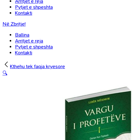
Arritjet e reja
Pytjet e shpeshta
Kontakti
Në Zbritje!
Ballina
Arritjet e reja
Pytjet e shpeshta
Kontakti
Kthehu tek faqja kryesore
🔍