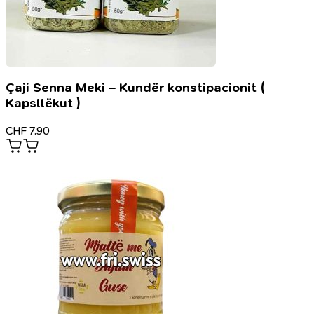
Çaji Senna Meki – Kundër konstipacionit (
Kapsllëkut )
CHF
7.90