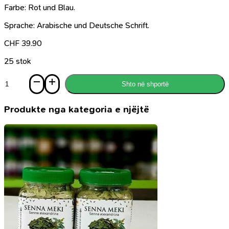
Farbe: Rot und Blau.
Sprache: Arabische und Deutsche Schrift.
CHF
39.90
25 stok
Sasi
Shto në shportë
Al-
Qur'an
al-
Produkte nga kategoria e njëjtë
Karim
-
Arabisch-
Deutsch
-
Frank
Bubenheim
mit
QR-
Code