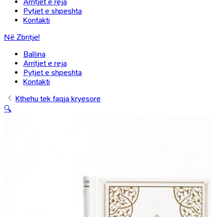
Arritjet e reja
Pytjet e shpeshta
Kontakti
Në Zbritje!
Ballina
Arritjet e reja
Pytjet e shpeshta
Kontakti
Kthehu tek faqja kryesore
🔍