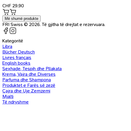
CHF
29.90
Më shumë produkte
FRI Swiss © 2026. Të gjitha të drejtat e rezervuara.
Kategoritë
Libra
Bücher Deutsch
Livres français
English books
Sexhade, Tespih dhe Pllakata
Krema, Vajra dhe Diverses
Parfuma dhe Shampona
Produktet e Farës së zezë
Çajra dhe Uje Zemzemi
Mjalti
Të ndryshme