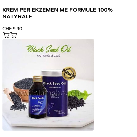
KREM PËR EKZEMËN ME FORMULË 100%
NATYRALE
CHF
9.90