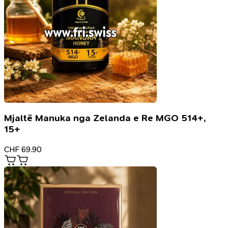
Mjaltë Manuka nga Zelanda e Re MGO 514+,
15+
CHF
69.90