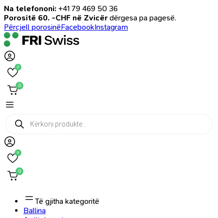
Na telefononi:
+41 79 469 50 36
Porositë 60. -CHF në Zvicër
dërgesa pa pagesë.
Përcjell porosinë
Facebook
Instagram
0
0
Products
search
0
0
Të gjitha kategoritë
Ballina