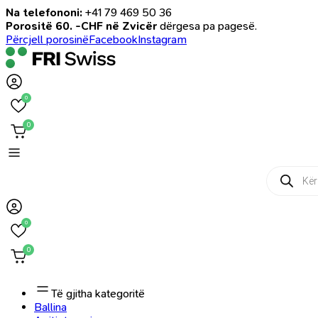
Na telefononi:
+41 79 469 50 36
Porositë 60. -CHF në Zvicër
dërgesa pa pagesë.
Përcjell porosinë
Facebook
Instagram
0
0
Products
search
0
0
Të gjitha kategoritë
Ballina