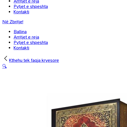
Arritjet e reja
Pytjet e shpeshta
Kontakti
Në Zbritje!
Ballina
Arritjet e reja
Pytjet e shpeshta
Kontakti
Kthehu tek faqja kryesore
🔍