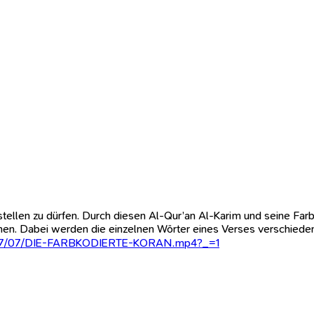
stellen zu dürfen. Durch diesen Al-Qur’an Al-Karim und seine Farb
en. Dabei werden die einzelnen Wörter eines Verses verschieden f
s/2017/07/DIE-FARBKODIERTE-KORAN.mp4?_=1
umin.