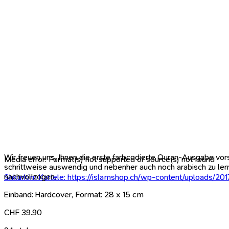
Wir freuen uns, Ihnen die erste farbcodierte Quran-Ausgabe vor
Media error: Format(s) not supported or source(s) not found
schrittweise auswendig und nebenher auch noch arabisch zu lern
nachvollzogen.
Shkarkim Kartele: https://islamshop.ch/wp-content/upload
Einband: Hardcover, Format: 28 x 15 cm
00:00
CHF
39.90
Përdorni tastet Shigjetë Sipër/Poshtë që të ngrini ose ulni vol