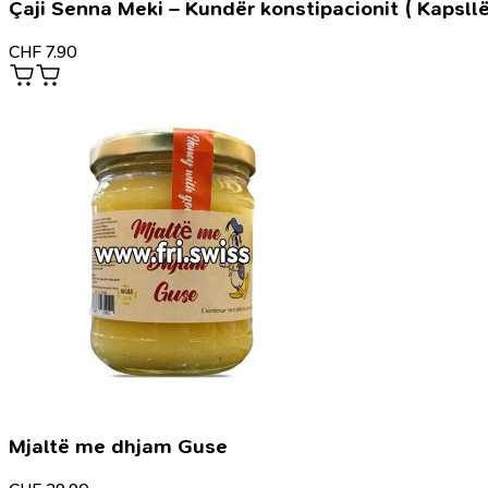
Çaji Senna Meki – Kundër konstipacionit ( Kapsllë
CHF
7.90
Mjaltë me dhjam Guse