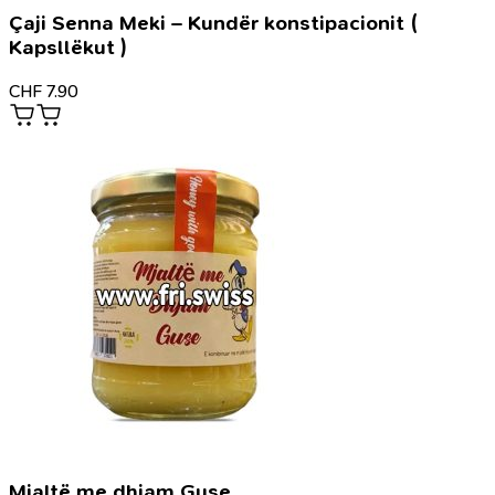
Çaji Senna Meki – Kundër konstipacionit (
Kapsllëkut )
CHF
7.90
Mjaltë me dhjam Guse