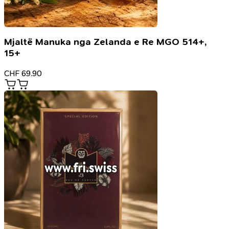
Mjaltë Manuka nga Zelanda e Re MGO 514+,
15+
CHF
69.90