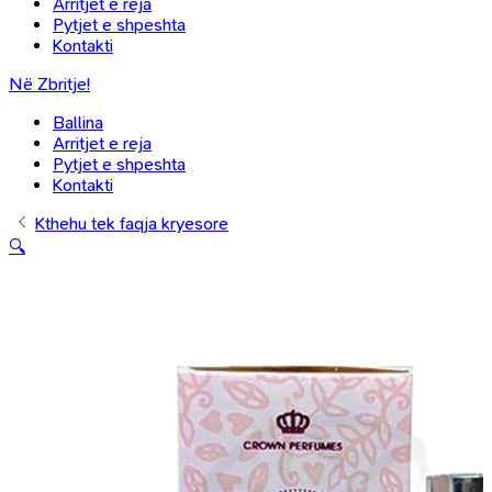
Arritjet e reja
Pytjet e shpeshta
Kontakti
Në Zbritje!
Ballina
Arritjet e reja
Pytjet e shpeshta
Kontakti
Kthehu tek faqja kryesore
🔍