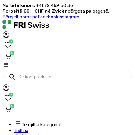
Na telefononi:
+41 79 469 50 36
Porositë 60. -CHF në Zvicër
dërgesa pa pagesë.
Përcjell porosinë
Facebook
Instagram
0
0
Products
search
0
0
Të gjitha kategoritë
Ballina