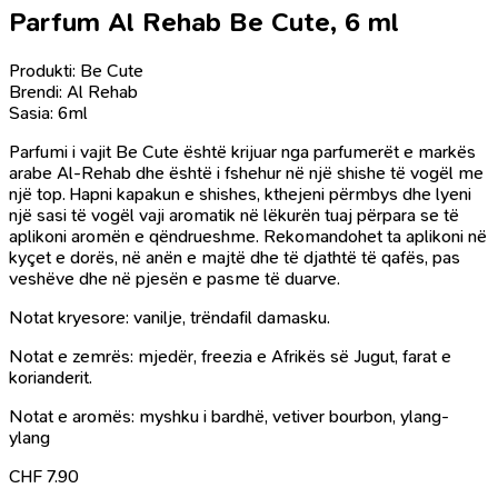
Parfum Al Rehab Be Cute, 6 ml
Produkti: Be Cute
Brendi: Al Rehab
Sasia: 6ml
Parfumi i vajit Be Cute është krijuar nga parfumerët e markës
arabe Al-Rehab dhe është i fshehur në një shishe të vogël me
një top. Hapni kapakun e shishes, kthejeni përmbys dhe lyeni
një sasi të vogël vaji aromatik në lëkurën tuaj përpara se të
aplikoni aromën e qëndrueshme. Rekomandohet ta aplikoni në
kyçet e dorës, në anën e majtë dhe të djathtë të qafës, pas
veshëve dhe në pjesën e pasme të duarve.
Notat kryesore: vanilje, trëndafil damasku.
Notat e zemrës: mjedër, freezia e Afrikës së Jugut, farat e
korianderit.
Notat e aromës: myshku i bardhë, vetiver bourbon, ylang-
ylang
CHF
7.90