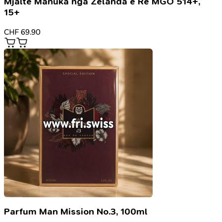
Mjaltë Manuka nga Zelanda e Re MGO 514+,
15+
CHF
69.90
Parfum Man Mission No.3, 100ml