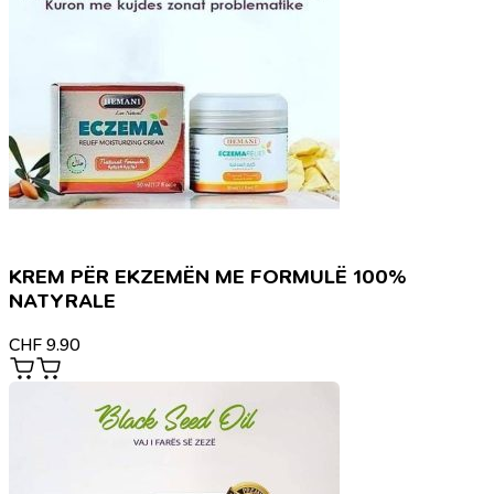
KREM PËR EKZEMËN ME FORMULË 100%
NATYRALE
CHF
9.90