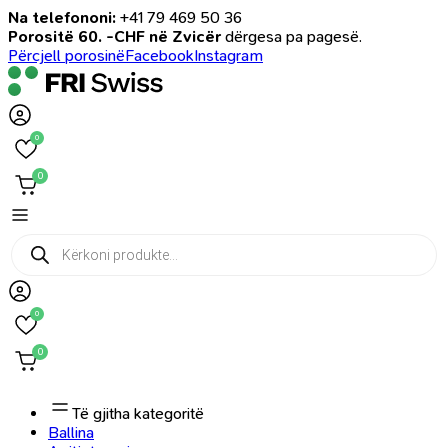
Na telefononi:
+41 79 469 50 36
Porositë 60. -CHF në Zvicër
dërgesa pa pagesë.
Përcjell porosinë
Facebook
Instagram
0
0
Products
search
0
0
Të gjitha kategoritë
Ballina