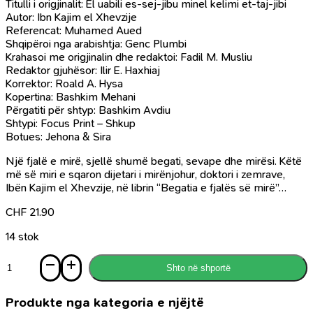
Titulli i origjinalit: El uabili es-sej-jibu minel kelimi et-taj-jibi
Autor: Ibn Kajim el Xhevzije
Referencat: Muhamed Aued
Shqipëroi nga arabishtja: Genc Plumbi
Krahasoi me origjinalin dhe redaktoi: Fadil M. Musliu
Redaktor gjuhësor: Ilir E. Haxhiaj
Korrektor: Roald A. Hysa
Kopertina: Bashkim Mehani
Përgatiti për shtyp: Bashkim Avdiu
Shtypi: Focus Print – Shkup
Botues: Jehona & Sira
Një fjalë e mirë, sjellë shumë begati, sevape dhe mirësi. Këtë
më së miri e sqaron dijetari i mirënjohur, doktori i zemrave,
Ibën Kajim el Xhevzije, në librin “Begatia e fjalës së mirë”…
CHF
21.90
14 stok
Sasi
Shto në shportë
Begatia
e
fjalës
Produkte nga kategoria e njëjtë