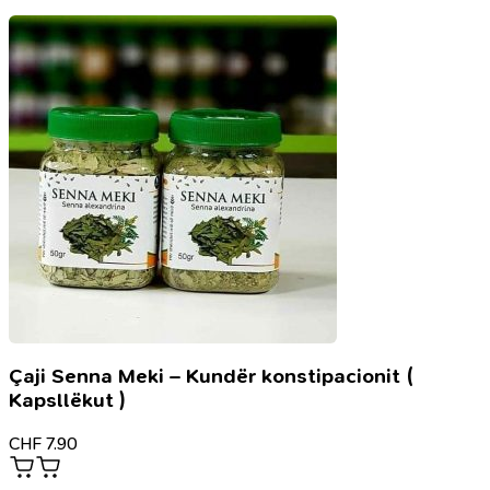
së
mirë
Çaji Senna Meki – Kundër konstipacionit (
Kapsllëkut )
CHF
7.90