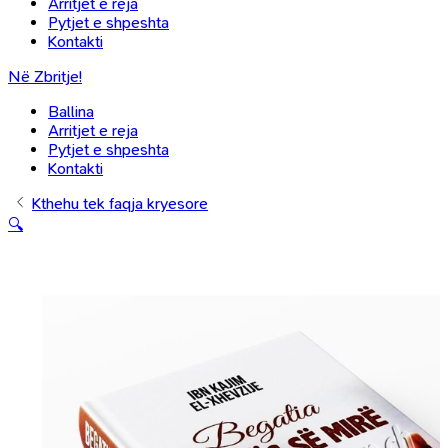
Arritjet e reja
Pytjet e shpeshta
Kontakti
Në Zbritje!
Ballina
Arritjet e reja
Pytjet e shpeshta
Kontakti
Kthehu tek faqja kryesore
🔍