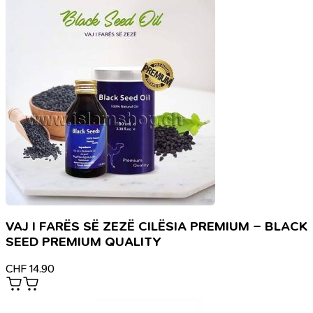
VAJ I FARËS SË ZEZË CILËSIA PREMIUM – BLACK
SEED PREMIUM QUALITY
CHF
14.90