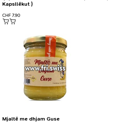
Kapsllëkut )
CHF
7.90
Mjaltë me dhjam Guse