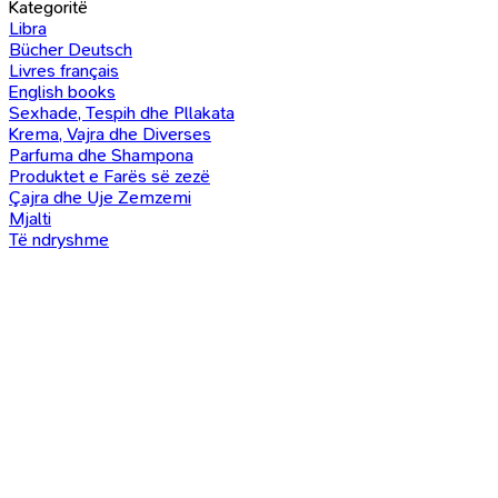
Kategoritë
Libra
Bücher Deutsch
Livres français
English books
Sexhade, Tespih dhe Pllakata
Krema, Vajra dhe Diverses
Parfuma dhe Shampona
Produktet e Farës së zezë
Çajra dhe Uje Zemzemi
Mjalti
Të ndryshme