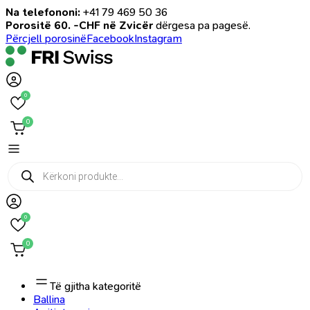
Na telefononi:
+41 79 469 50 36
Porositë 60. -CHF në Zvicër
dërgesa pa pagesë.
Përcjell porosinë
Facebook
Instagram
0
0
Products
search
0
0
Të gjitha kategoritë
Ballina