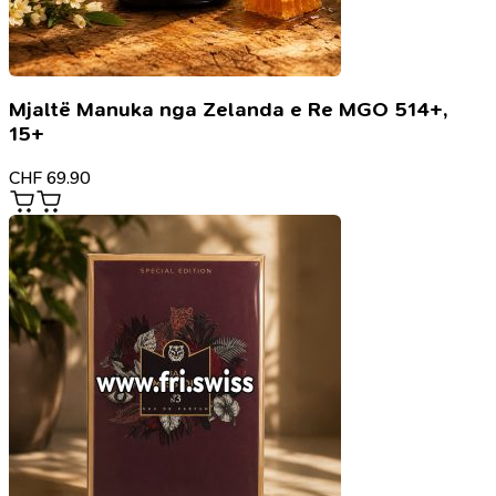
Mjaltë Manuka nga Zelanda e Re MGO 514+,
15+
CHF
69.90