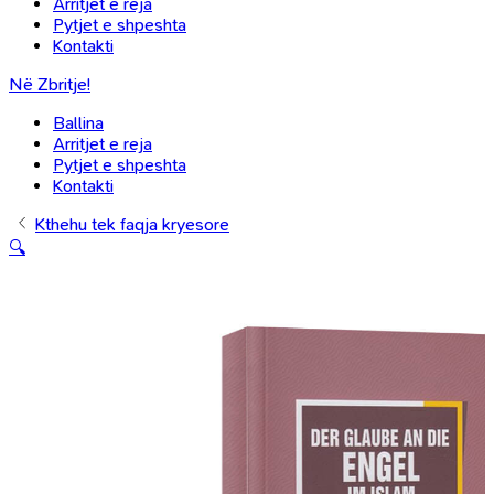
Arritjet e reja
Pytjet e shpeshta
Kontakti
Në Zbritje!
Ballina
Arritjet e reja
Pytjet e shpeshta
Kontakti
Kthehu tek faqja kryesore
🔍