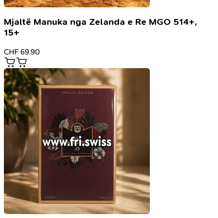
Mjaltë Manuka nga Zelanda e Re MGO 514+,
15+
CHF
69.90