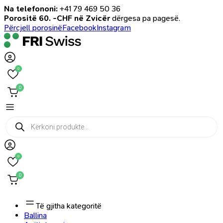
Na telefononi:
+41 79 469 50 36
Porositë 60. -CHF në Zvicër
dërgesa pa pagesë.
Përcjell porosinë
Facebook
Instagram
0
0
Products
search
0
0
Të gjitha kategoritë
Ballina