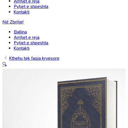
Arritjet e reja
Pytjet e shpeshta
Kontakti
Në Zbritje!
Ballina
Arritjet e reja
Pytjet e shpeshta
Kontakti
Kthehu tek faqja kryesore
🔍