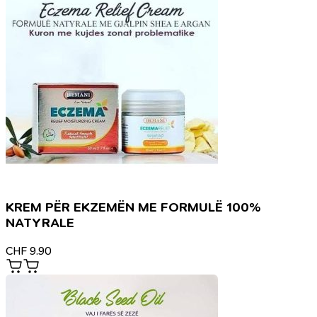
KREM PËR EKZEMËN ME FORMULË 100%
NATYRALE
CHF
9.90