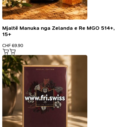
Mjaltë Manuka nga Zelanda e Re MGO 514+,
15+
CHF
69.90