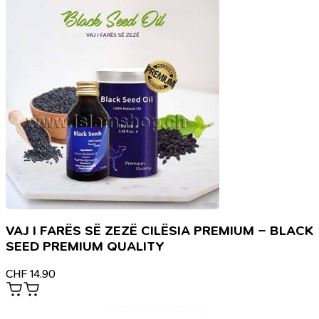
VAJ I FARËS SË ZEZË CILËSIA PREMIUM – BLACK
SEED PREMIUM QUALITY
CHF
14.90