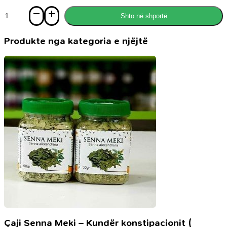
Sasi
Shto në shportë
Die
familie
im
Produkte nga kategoria e njëjtë
Islam
Çaji Senna Meki – Kundër konstipacionit (