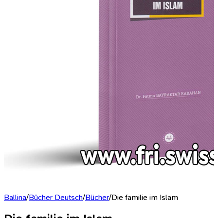
Ballina
/
Bücher Deutsch
/
Bücher
/
Die familie im Islam