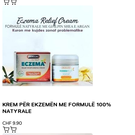
KREM PËR EKZEMËN ME FORMULË 100%
NATYRALE
CHF
9.90