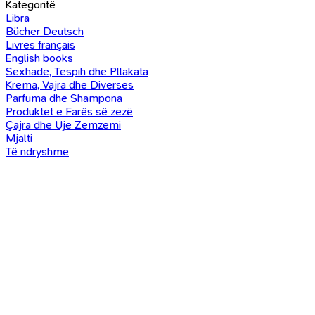
Kategoritë
Libra
Bücher Deutsch
Livres français
English books
Sexhade, Tespih dhe Pllakata
Krema, Vajra dhe Diverses
Parfuma dhe Shampona
Produktet e Farës së zezë
Çajra dhe Uje Zemzemi
Mjalti
Të ndryshme