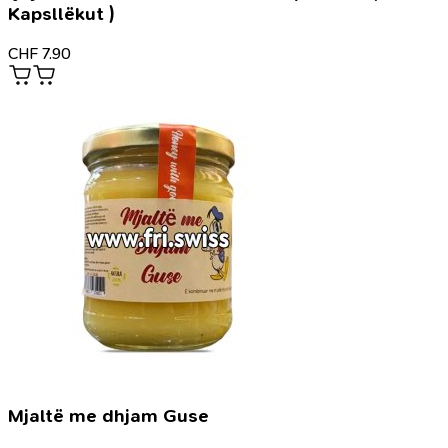
Kapsllëkut )
CHF
7.90
Mjaltë me dhjam Guse