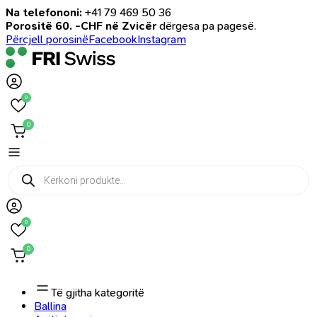
Na telefononi:
+41 79 469 50 36
Porositë 60. -CHF në Zvicër
dërgesa pa pagesë.
Përcjell porosinë
Facebook
Instagram
0
0
Products
search
0
0
Të gjitha kategoritë
Ballina