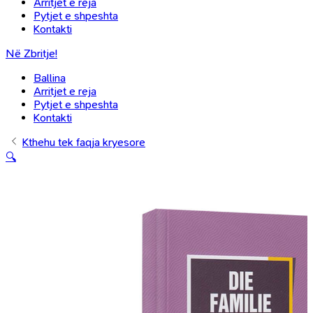
Arritjet e reja
Pytjet e shpeshta
Kontakti
Në Zbritje!
Ballina
Arritjet e reja
Pytjet e shpeshta
Kontakti
Kthehu tek faqja kryesore
🔍