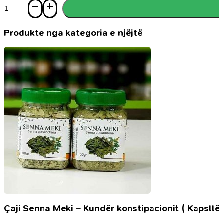
Sasi
Die
rituelle
Waschung
Produkte nga kategoria e njëjtë
und
das
Gebet
für
Kinder
2
–
5
Jahre
Çaji Senna Meki – Kundër konstipacionit ( Kapsllë