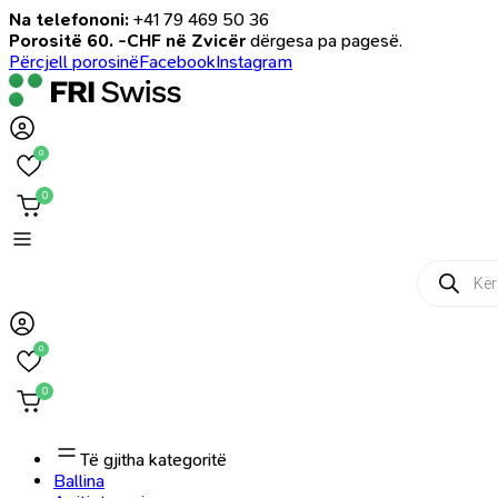
Na telefononi:
+41 79 469 50 36
Porositë 60. -CHF në Zvicër
dërgesa pa pagesë.
Përcjell porosinë
Facebook
Instagram
0
0
Products
search
0
0
Të gjitha kategoritë
Ballina