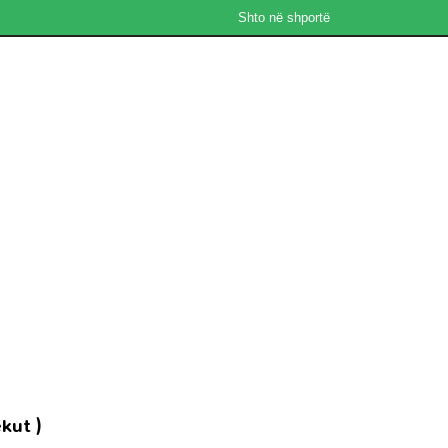
Shto në shportë
kut )