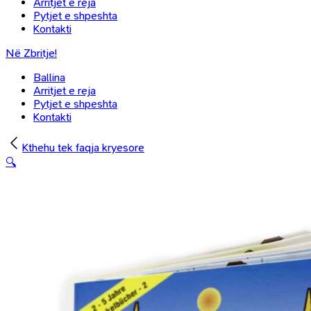
Arritjet e reja
Pytjet e shpeshta
Kontakti
Në Zbritje!
Ballina
Arritjet e reja
Pytjet e shpeshta
Kontakti
Kthehu tek faqja kryesore
🔍