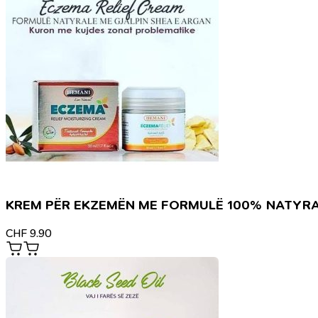
KREM PËR EKZEMËN ME FORMULË 100% NATYR
CHF
9.90