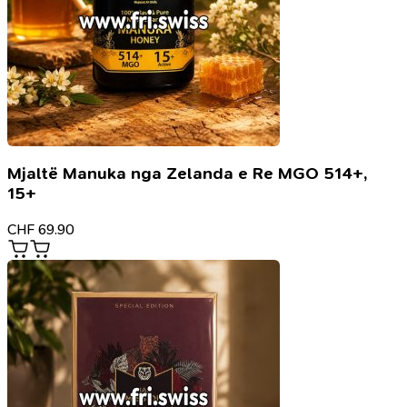
Mjaltë Manuka nga Zelanda e Re MGO 514+,
15+
CHF
69.90