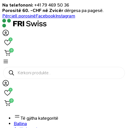
Na telefononi:
+41 79 469 50 36
Porositë 60. -CHF në Zvicër
dërgesa pa pagesë.
Përcjell porosinë
Facebook
Instagram
0
0
Products
search
0
0
Të gjitha kategoritë
Ballina