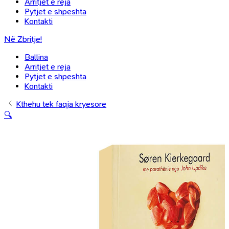
Arritjet e reja
Pytjet e shpeshta
Kontakti
Në Zbritje!
Ballina
Arritjet e reja
Pytjet e shpeshta
Kontakti
Kthehu tek faqja kryesore
🔍