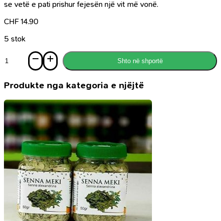
se vetë e pati prishur fejesën një vit më vonë.
CHF
14.90
5 stok
Sasi
Shto në shportë
Ditari
i
joshjes
Produkte nga kategoria e njëjtë