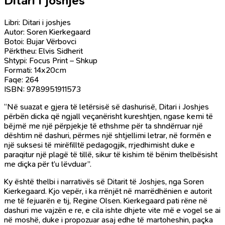
Ditari i joshjes
Libri: Ditari i joshjes
Autor: Soren Kierkegaard
Botoi: Bujar Vërbovci
Përktheu: Elvis Sidherit
Shtypi: Focus Print – Shkup
Formati: 14x20cm
Faqe: 264
ISBN: 9789951911573
“Në suazat e gjera të letërsisë së dashurisë, Ditari i Joshjes
përbën dicka që ngjall veçanërisht kureshtjen, ngase kemi të
bëjmë me një përpjekje të ethshme për ta shndërruar një
dështim në dashuri, përmes një shtjellimi letrar, në formën e
një suksesi të mirëfilltë pedagogjik, rrjedhimisht duke e
paraqitur një plagë të tillë, sikur të kishim të bënim thelbësisht
me diçka për t’u lëvduar”.
Ky është thelbi i narrativës së Ditarit të Joshjes, nga Soren
Kierkegaard. Kjo vepër, i ka rrënjët në marrëdhënien e autorit
me të fejuarën e tij, Regine Olsen. Kierkegaard pati rëne në
dashuri me vajzën e re, e cila ishte dhjete vite më e vogel se ai
në moshë, duke i propozuar asaj edhe të martoheshin, paçka