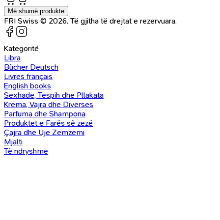
Më shumë produkte
FRI Swiss © 2026. Të gjitha të drejtat e rezervuara.
Kategoritë
Libra
Bücher Deutsch
Livres français
English books
Sexhade, Tespih dhe Pllakata
Krema, Vajra dhe Diverses
Parfuma dhe Shampona
Produktet e Farës së zezë
Çajra dhe Uje Zemzemi
Mjalti
Të ndryshme