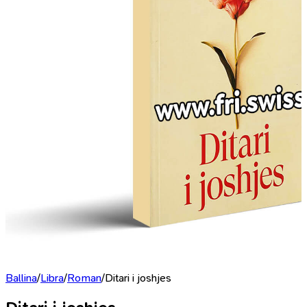
Ballina
/
Libra
/
Roman
/
Ditari i joshjes