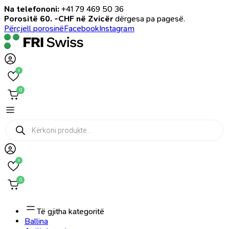
Na telefononi:
+41 79 469 50 36
Porositë 60. -CHF në Zvicër
dërgesa pa pagesë.
Përcjell porosinë
Facebook
Instagram
0
0
Products
search
0
0
Të gjitha kategoritë
Ballina