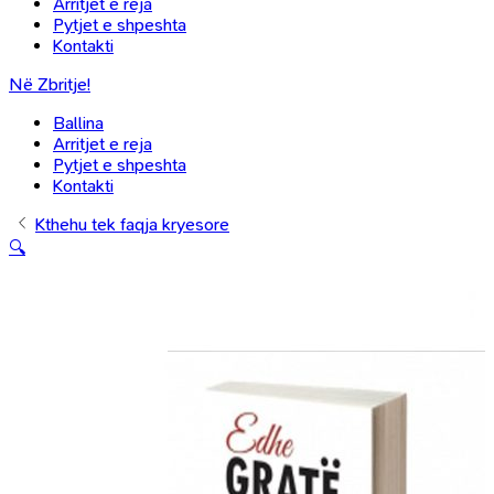
Arritjet e reja
Pytjet e shpeshta
Kontakti
Në Zbritje!
Ballina
Arritjet e reja
Pytjet e shpeshta
Kontakti
Kthehu tek faqja kryesore
🔍