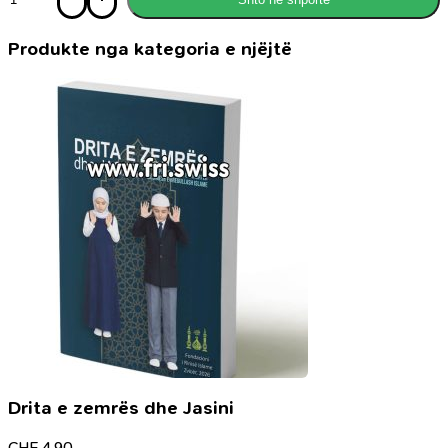
Edhe
gratë
i
Produkte nga kategoria e njëjtë
shtypin
gratë
Drita e zemrës dhe Jasini
CHF
4.90