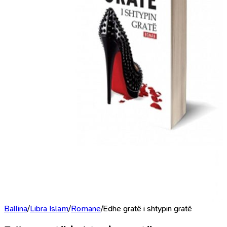
Ballina
/
Libra Islam
/
Romane
/
Edhe gratë i shtypin gratë