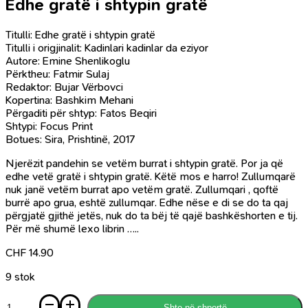
Edhe gratë i shtypin gratë
Titulli: Edhe gratë i shtypin gratë
Titulli i origjinalit: Kadinlari kadinlar da eziyor
Autore: Emine Shenlikoglu
Përktheu: Fatmir Sulaj
Redaktor: Bujar Vërbovci
Kopertina: Bashkim Mehani
Përgaditi për shtyp: Fatos Beqiri
Shtypi: Focus Print
Botues: Sira, Prishtinë, 2017
Njerëzit pandehin se vetëm burrat i shtypin gratë. Por ja që
edhe vetë gratë i shtypin gratë. Këtë mos e harro! Zullumqarë
nuk janë vetëm burrat apo vetëm gratë. Zullumqari , qoftë
burrë apo grua, eshtë zullumqar. Edhe nëse e di se do ta qaj
përgjatë gjithë jetës, nuk do ta bëj të qajë bashkëshorten e tij.
Për më shumë lexo librin …..
CHF
14.90
9 stok
Sasi
Shto në shportë