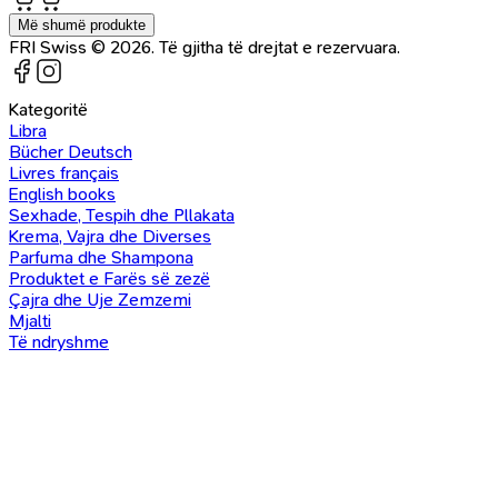
Më shumë produkte
FRI Swiss © 2026. Të gjitha të drejtat e rezervuara.
Kategoritë
Libra
Bücher Deutsch
Livres français
English books
Sexhade, Tespih dhe Pllakata
Krema, Vajra dhe Diverses
Parfuma dhe Shampona
Produktet e Farës së zezë
Çajra dhe Uje Zemzemi
Mjalti
Të ndryshme