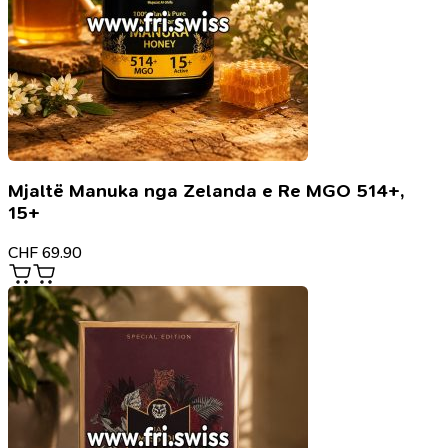
Mjaltë Manuka nga Zelanda e Re MGO 514+,
15+
CHF
69.90