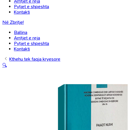
Arritjet e reja
Pytjet e shpeshta
Kontakti
Në Zbritje!
Ballina
Arritjet e reja
Pytjet e shpeshta
Kontakti
Kthehu tek faqja kryesore
🔍