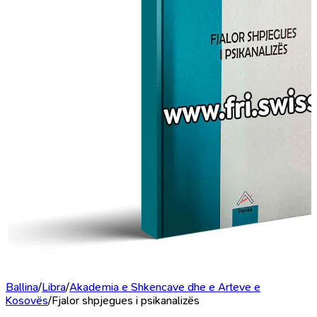
Ballina
/
Libra
/
Akademia e Shkencave dhe e Arteve e
Kosovës
/
Fjalor shpjegues i psikanalizës