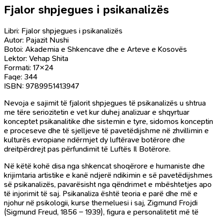
Fjalor shpjegues i psikanalizës
Libri: Fjalor shpjegues i psikanalizës
Autor: Pajazit Nushi
Botoi: Akademia e Shkencave dhe e Arteve e Kosovës
Lektor: Vehap Shita
Formati: 17×24
Faqe: 344
ISBN: 9789951413947
Nevoja e sajimit të fjalorit shpjegues të psikanalizës u shtrua
me tëre seriozitetin e vet kur duhej analizuar e shqyrtuar
konceptet psikanalitike dhe sistemin e tyre, sidomos konceptin
e proceseve dhe të sjelljeve të pavetëdijshme në zhvillimin e
kulturës evropiane ndërmjet dy luftërave botërore dhe
dreitpërdrejt pas përfundimit të Luftës Il Botërore.
Në këtë kohë disa nga shkencat shoqërore e humaniste dhe
krijimtaria artistike e kanë ndjerë ndikimin e së pavetëdijshmes
së psikanalizës, pavarësisht nga qëndrimet e mbështetjes apo
të injorimit të saj. Psikanaliza është teoria e parë dhe më e
njohur në psikologii, kurse themeluesi i saj, Zigmund Frojdi
(Sigmund Freud, 1856 – 1939), figura e personalitetit më të