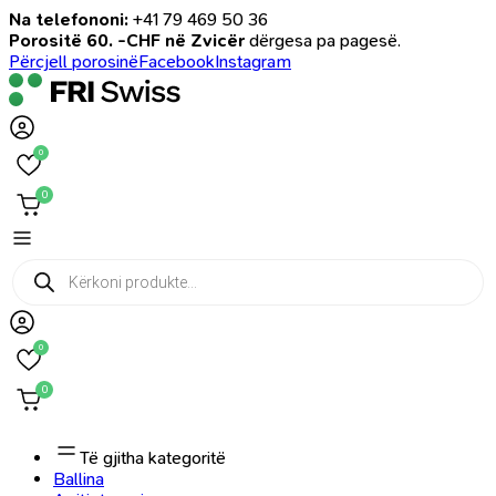
Na telefononi:
+41 79 469 50 36
Porositë 60. -CHF në Zvicër
dërgesa pa pagesë.
Përcjell porosinë
Facebook
Instagram
0
0
Products
search
0
0
Të gjitha kategoritë
Ballina