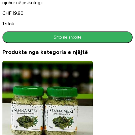
njohur në psikologji.
CHF
19.90
1 stok
Shto në shportë
Produkte nga kategoria e njëjtë