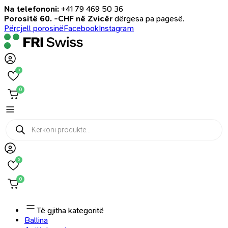
Na telefononi:
+41 79 469 50 36
Porositë 60. -CHF në Zvicër
dërgesa pa pagesë.
Përcjell porosinë
Facebook
Instagram
0
0
Products
search
0
0
Të gjitha kategoritë
Ballina