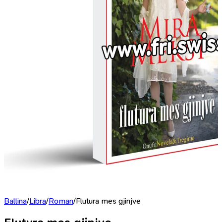
Ballina
/
Libra
/
Roman
/
Flutura mes gjinjve