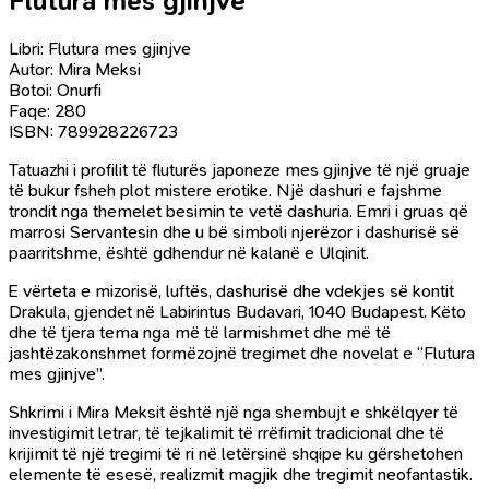
Flutura mes gjinjve
Libri: Flutura mes gjinjve
Autor: Mira Meksi
Botoi: Onurfi
Faqe: 280
ISBN: 789928226723
Tatuazhi i profilit të fluturës japoneze mes gjinjve të një gruaje
të bukur fsheh plot mistere erotike. Një dashuri e fajshme
trondit nga themelet besimin te vetë dashuria. Emri i gruas që
marrosi Servantesin dhe u bë simboli njerëzor i dashurisë së
paarritshme, është gdhendur në kalanë e Ulqinit.
E vërteta e mizorisë, luftës, dashurisë dhe vdekjes së kontit
Drakula, gjendet në Labirintus Budavari, 1040 Budapest. Këto
dhe të tjera tema nga më të larmishmet dhe më të
jashtëzakonshmet formëzojnë tregimet dhe novelat e “Flutura
mes gjinjve”.
Shkrimi i Mira Meksit është një nga shembujt e shkëlqyer të
investigimit letrar, të tejkalimit të rrëfimit tradicional dhe të
krijimit të një tregimi të ri në letërsinë shqipe ku gërshetohen
elemente të esesë, realizmit magjik dhe tregimit neofantastik.