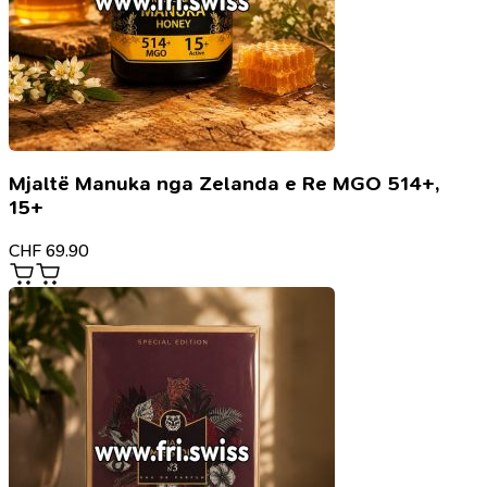
Mjaltë Manuka nga Zelanda e Re MGO 514+,
15+
CHF
69.90