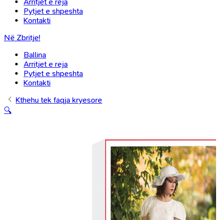
Arritjet e reja
Pytjet e shpeshta
Kontakti
Në Zbritje!
Ballina
Arritjet e reja
Pytjet e shpeshta
Kontakti
Kthehu tek faqja kryesore
🔍