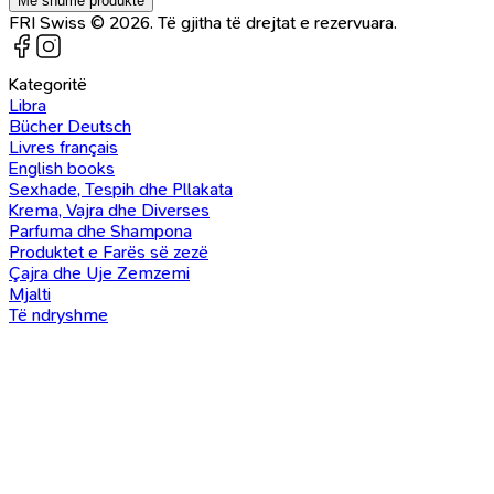
Më shumë produkte
FRI Swiss © 2026. Të gjitha të drejtat e rezervuara.
Kategoritë
Libra
Bücher Deutsch
Livres français
English books
Sexhade, Tespih dhe Pllakata
Krema, Vajra dhe Diverses
Parfuma dhe Shampona
Produktet e Farës së zezë
Çajra dhe Uje Zemzemi
Mjalti
Të ndryshme