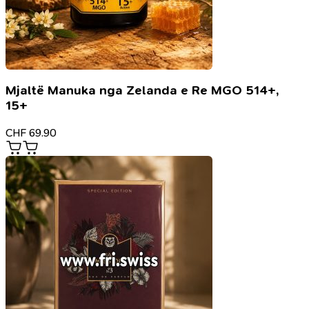
Mjaltë Manuka nga Zelanda e Re MGO 514+,
15+
CHF
69.90