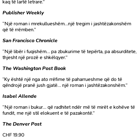
kaq të lartë letrare.”
Publisher Weekly
“Një roman i mrekullueshëm…një tregim i jashtëzakonshëm
që të rrëmben.”
San Francisco Chronicle
“Një libër i fuqishëm… pa zbukurime të tepërta, pa absurditete,
thjesht një prozë e shkëlqyer.”
The Washington Post Book
“Ky është një nga ato rrëfime të paharrueshme që do të
qëndrojë pranë jush gjatë… një roman i jashtëzakonshëm.”
Isabel Allende
“Një roman i bukur… që radhitet ndër më të mirët e kohëve të
fundit, me një stil elokuent e të pazakontë.”
The Denver Post
CHF
19.90