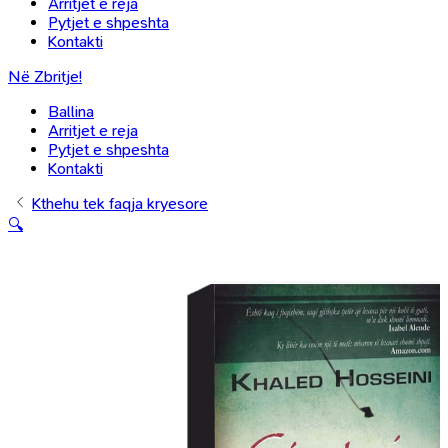
Arritjet e reja
Pytjet e shpeshta
Kontakti
Në Zbritje!
Ballina
Arritjet e reja
Pytjet e shpeshta
Kontakti
Kthehu tek faqja kryesore
🔍