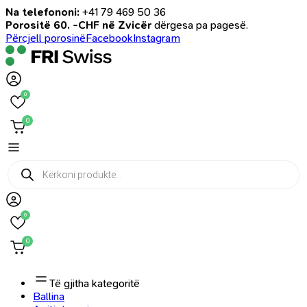
Na telefononi:
+41 79 469 50 36
Porositë 60. -CHF në Zvicër
dërgesa pa pagesë.
Përcjell porosinë
Facebook
Instagram
0
0
Products
search
0
0
Të gjitha kategoritë
Ballina