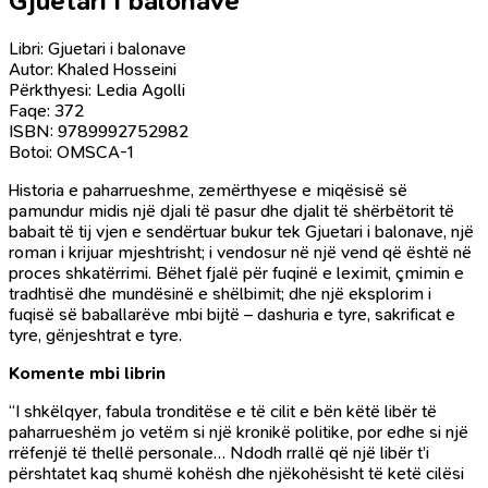
Gjuetari i balonave
Libri: Gjuetari i balonave
Autor: Khaled Hosseini
Përkthyesi: Ledia Agolli
Faqe: 372
ISBN: 9789992752982
Botoi: OMSCA-1
Historia e paharrueshme, zemërthyese e miqësisë së
pamundur midis një djali të pasur dhe djalit të shërbëtorit të
babait të tij vjen e sendërtuar bukur tek Gjuetari i balonave, një
roman i krijuar mjeshtrisht; i vendosur në një vend që është në
proces shkatërrimi. Bëhet fjalë për fuqinë e leximit, çmimin e
tradhtisë dhe mundësinë e shëlbimit; dhe një eksplorim i
fuqisë së baballarëve mbi bijtë – dashuria e tyre, sakrificat e
tyre, gënjeshtrat e tyre.
Komente mbi librin
“I shkëlqyer, fabula tronditëse e të cilit e bën këtë libër të
paharrueshëm jo vetëm si një kronikë politike, por edhe si një
rrëfenjë të thellë personale… Ndodh rrallë që një libër t’i
përshtatet kaq shumë kohësh dhe njëkohësisht të ketë cilësi