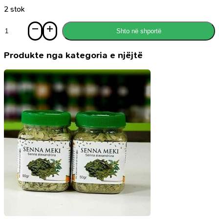
2 stok
Sasi
Shto në shportë
Gjuetari
i
balonave
Produkte nga kategoria e njëjtë