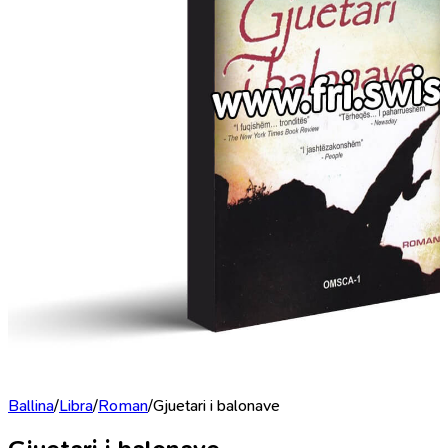
Ballina
/
Libra
/
Roman
/
Gjuetari i balonave