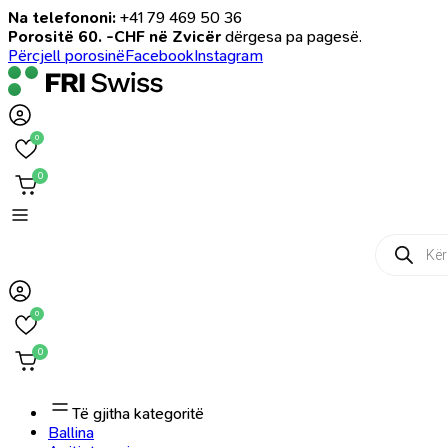
Na telefononi:
+41 79 469 50 36
Porositë 60. -CHF në Zvicër
dërgesa pa pagesë.
Përcjell porosinë
Facebook
Instagram
0
0
Products
search
0
0
Të gjitha kategoritë
Ballina