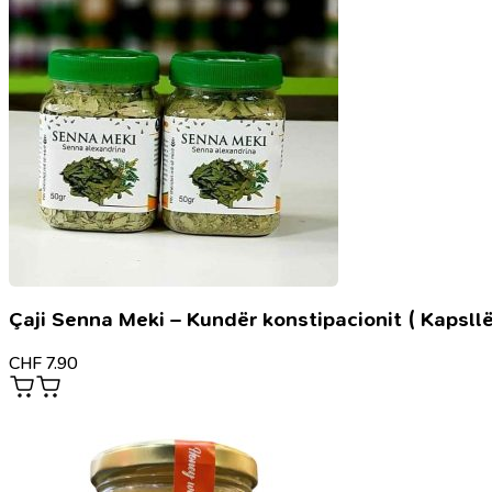
Çaji Senna Meki – Kundër konstipacionit ( Kapsllë
CHF
7.90