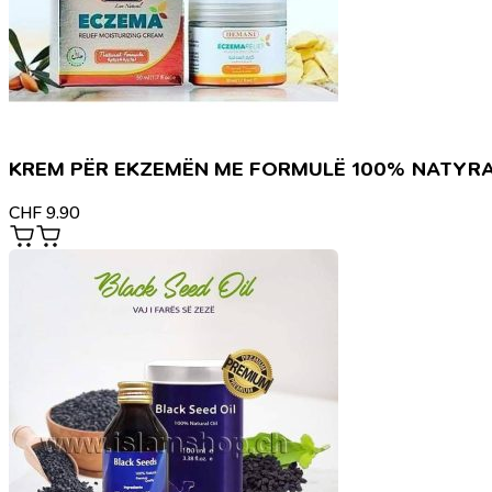
KREM PËR EKZEMËN ME FORMULË 100% NATYR
CHF
9.90