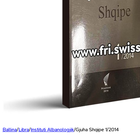
Ballina
/
Libra
/
Instituti Albanologjik
/
Gjuha Shqipe 1/2014