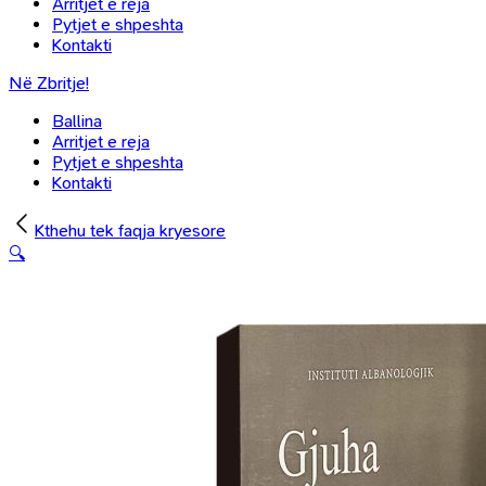
Arritjet e reja
Pytjet e shpeshta
Kontakti
Në Zbritje!
Ballina
Arritjet e reja
Pytjet e shpeshta
Kontakti
Kthehu tek faqja kryesore
🔍