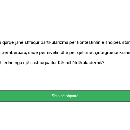
 qarqe janë shfaqur partikularizma për kontestimin e shqipës sta
embëruara, saqë për nivelin dhe për qëllimet çintegruese krahinori
dit, edhe nga një i ashtuquajtur Këshill Ndërakademik?
Shto në shportë