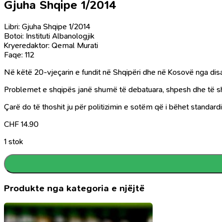
Gjuha Shqipe 1/2014
Libri: Gjuha Shqipe 1/2014
Botoi: Instituti Albanologjik
Kryeredaktor: Qemal Murati
Faqe: 112
Në këtë 20-vjeçarin e fundit në Shqipëri dhe në Kosovë nga disa
Problemet e shqipës janë shumë të debatuara, shpesh dhe të shtr
Çarë do të thoshit ju për politizimin e sotëm që i bëhet standar
CHF
14.90
1 stok
Produkte nga kategoria e njëjtë