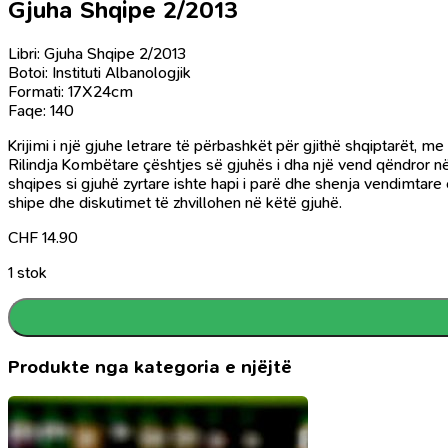
Gjuha Shqipe 2/2013
Libri: Gjuha Shqipe 2/2013
Botoi: Instituti Albanologjik
Formati: 17X24cm
Faqe: 140
Krijimi i një gjuhe letrare të përbashkët për gjithë shqiptarët, m
Rilindja Kombëtare çështjes së gjuhës i dha një vend qëndror në
shqipes si gjuhë zyrtare ishte hapi i parë dhe shenja vendimtare 
shipe dhe diskutimet të zhvillohen në këtë gjuhë.
CHF
14.90
1 stok
Produkte nga kategoria e njëjtë