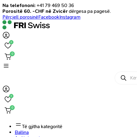
Na telefononi:
+41 79 469 50 36
Porositë 60. -CHF në Zvicër
dërgesa pa pagesë.
Përcjell porosinë
Facebook
Instagram
0
0
Products
search
0
0
Të gjitha kategoritë
Ballina