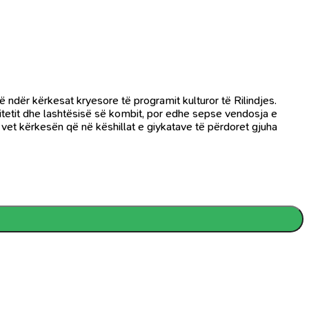
jë ndër kërkesat kryesore të programit kulturor të Rilindjes.
itetit dhe lashtësisë së kombit, por edhe sepse vendosja e
e vet kërkesën që në këshillat e giykatave të përdoret gjuha