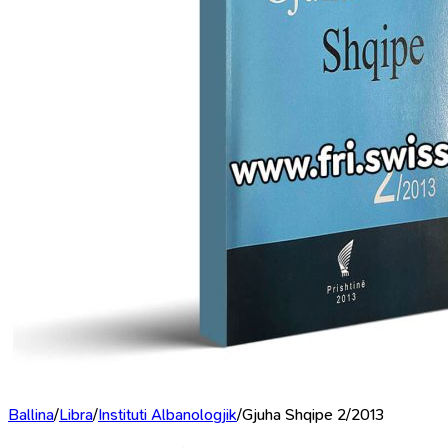
Ballina
/
Libra
/
Instituti Albanologjik
/
Gjuha Shqipe 2/2013