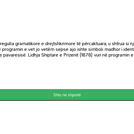
e regulla gramatikore e drejtshkrimore të përcaktuara, u shtrua si n
 programin e vet jo vetëm sepse ajo ishte simboli madhor i ident
e pavaresisë. Lidhja Shiptare e Prizenit (1878) vuri në programin 
Shto në shportë