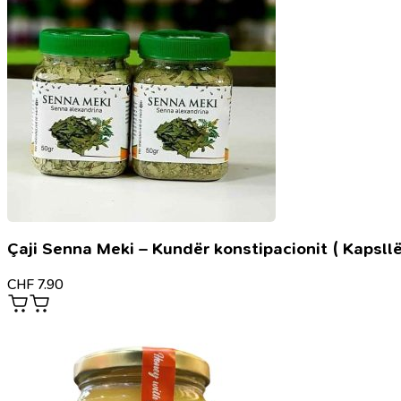
Çaji Senna Meki – Kundër konstipacionit ( Kapsllë
CHF
7.90