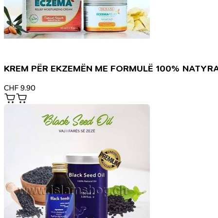
KREM PËR EKZEMËN ME FORMULË 100% NATYR
CHF
9.90