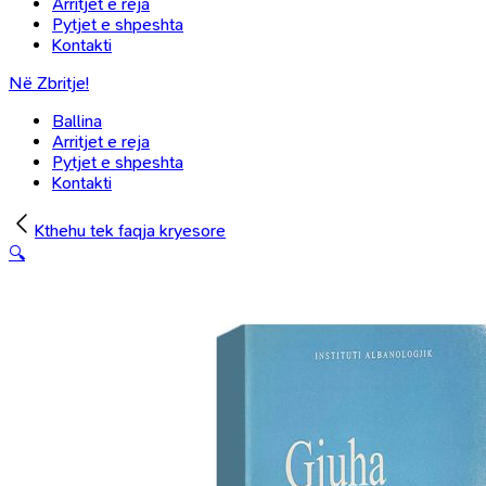
Arritjet e reja
Pytjet e shpeshta
Kontakti
Në Zbritje!
Ballina
Arritjet e reja
Pytjet e shpeshta
Kontakti
Kthehu tek faqja kryesore
🔍