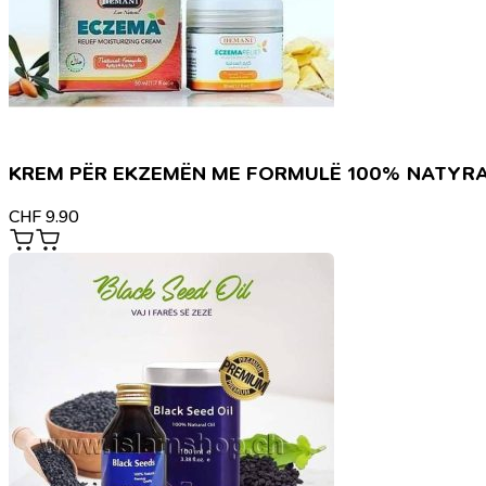
KREM PËR EKZEMËN ME FORMULË 100% NATYR
CHF
9.90