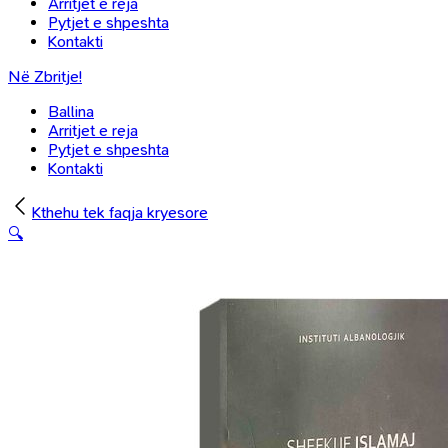
Arritjet e reja
Pytjet e shpeshta
Kontakti
Në Zbritje!
Ballina
Arritjet e reja
Pytjet e shpeshta
Kontakti
Kthehu tek faqja kryesore
🔍