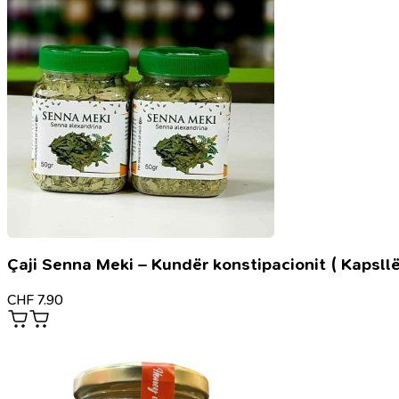
Çaji Senna Meki – Kundër konstipacionit ( Kapsllë
CHF
7.90