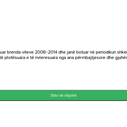
hkruar brenda viteve 2008-2014 dhe janë botuar në periodikun shke
, të plotësuara e të rivleresuara nga ana përmbajtjesore dhe gjuh
Shto në shportë