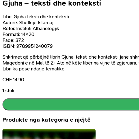
Gjuha – teksti dhe konteksti
Libri: Gjuha teksti dhe konteksti
Autore: Shefkije Islamaj
Botoi: Instituti Albanologjik
Formati: 14×20
Faqe: 372
ISBN: 9789951240079
Shkrimet që përbëjnë librin Gjuha, teksti dhe konteksti, janë s
Maqedoni e në Mal të Zi. Ato në këte libër na vijnë të zgjeruara
Libri ka pesë ndarje tematike.
CHF
14.90
1 stok
Produkte nga kategoria e njëjtë