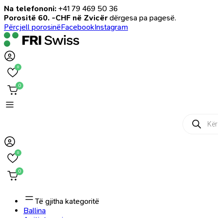
Na telefononi:
+41 79 469 50 36
Porositë 60. -CHF në Zvicër
dërgesa pa pagesë.
Përcjell porosinë
Facebook
Instagram
0
0
Products
search
0
0
Të gjitha kategoritë
Ballina