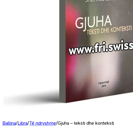
Ballina
/
Libra
/
Të ndryshme
/
Gjuha – teksti dhe konteksti