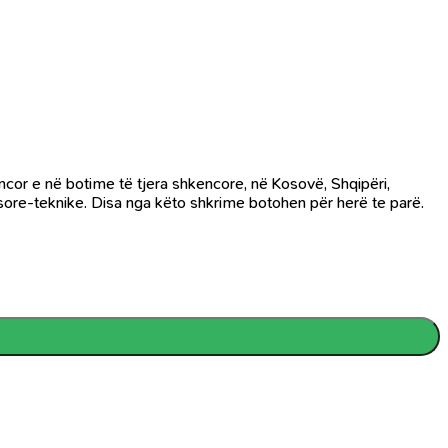
ncor e në botime të tjera shkencore, në Kosovë, Shqipëri,
ësore-teknike. Disa nga këto shkrime botohen për herë te parë.