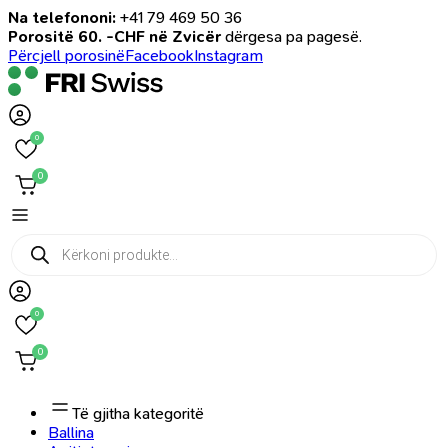
Na telefononi:
+41 79 469 50 36
Porositë 60. -CHF në Zvicër
dërgesa pa pagesë.
Përcjell porosinë
Facebook
Instagram
0
0
Products
search
0
0
Të gjitha kategoritë
Ballina