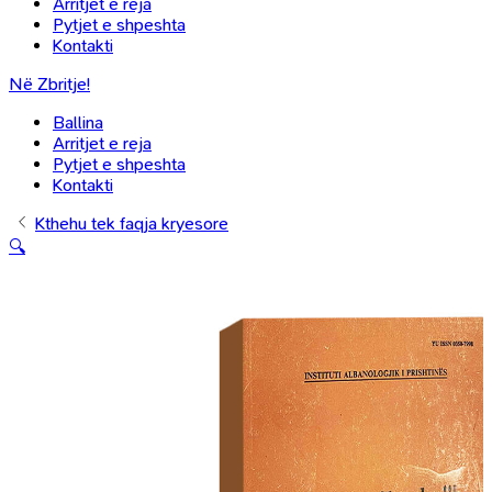
Arritjet e reja
Pytjet e shpeshta
Kontakti
Në Zbritje!
Ballina
Arritjet e reja
Pytjet e shpeshta
Kontakti
Kthehu tek faqja kryesore
🔍