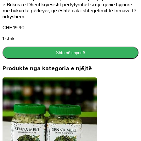
e Bukura e Dheut kryesisht përfytyrohet si një qenie hyjnore
me bukuri të përkryer, që është cak i shtegëtimit të trimave të
ndryshëm.
CHF
19.90
1 stok
Shto në shportë
Produkte nga kategoria e njëjtë