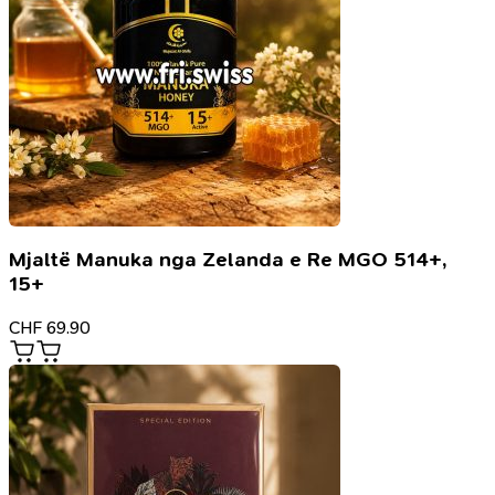
Mjaltë Manuka nga Zelanda e Re MGO 514+,
15+
CHF
69.90