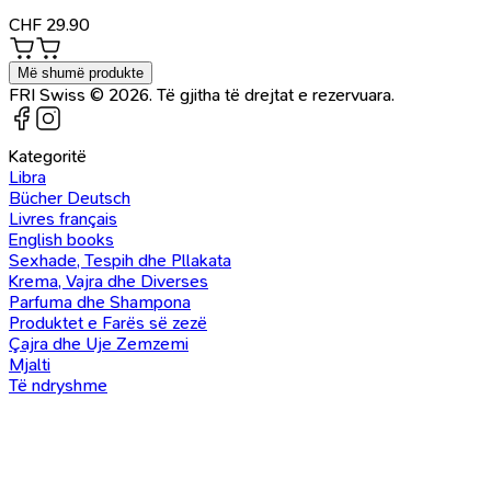
CHF
29.90
Më shumë produkte
FRI Swiss © 2026. Të gjitha të drejtat e rezervuara.
Kategoritë
Libra
Bücher Deutsch
Livres français
English books
Sexhade, Tespih dhe Pllakata
Krema, Vajra dhe Diverses
Parfuma dhe Shampona
Produktet e Farës së zezë
Çajra dhe Uje Zemzemi
Mjalti
Të ndryshme