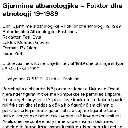
Gjurmime albanologjike – Folklor dhe
etnologji 19-1989
Libri: Gjurmime albanologjike – Folklor dhe etnologji 19-1989
Botoi: Instituti Albanologjik i Prishtinës
Redaktor: Fazli Syla
Lektor: Mehmet Gjevori
Formati: 17x24cm
Faqe: 284
U dorëzua në shtp në Dhjetor të vitit 1989 dhe doli nga shtypi
në Maj të vitit 1990.
U shtyp nga OPBGB “Rilindja” Prishtinë.
Përmbajtja e shkurtër: Në punim trajtohet e Bukura e Dheut,
njëra ndër figurat mitike më komplekse të përrallës shiptare.
Nëpërmjet shqyrtimit të përrallave konkrete kërkohen tiparte,
roli fnksioni dhe rëndësia që ka kjo figurë në shtjellimin e
përrallës si krijim letrar gojor, lidhia e saj me figurat e tjera
mitike, arsyet pse bëhet cak i veprimit të kryepersonazhit etj.
Analizonen veçoritë e ndryshme si: përshkrimi i bukurisë,
aspekte të fuqisë fizike, aspekti mitik etj. Nga përrallat del se