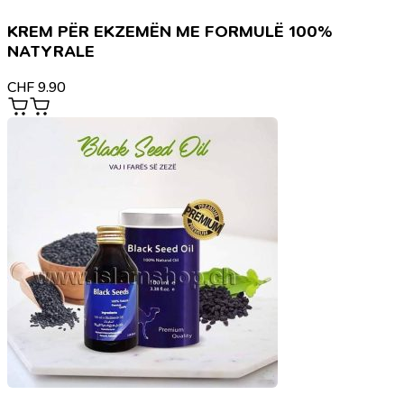
KREM PËR EKZEMËN ME FORMULË 100%
NATYRALE
CHF
9.90